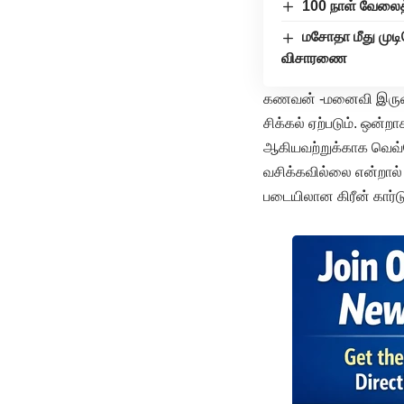
100 நாள் வேலைத்
மசோதா மீது முடி
விசாரணை
கணவன் -மனைவி இருவரும்
சிக்கல் ஏற்படும். ஒன்றா
ஆகியவற்றுக்காக வெவ்வே
வசிக்கவில்லை என்றால் 
படையிலான கிரீன் கார்ட