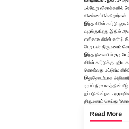
வாஷிங்டன், ஜன. 3-
அமெ
பல்வேறு விசாக்களில் ச
விண்ணப்பிக்கிறார்கள்.
இந்த கிரீன் கார்டு ஒர
வழங்குகிறது.இதில் அம
எளிதாக கிரீன் கார்டு க
பெற பலர் திருமணம் செ
இந்த நிலையில் குடி யேற
கிரீன் கார்டுக்கு புதி
கொள்வது மட்டுமே கிரீன
இதுதொடர்பாக அதிகாரி
டிரம்ப் நிர்வாகத்தின் 
தப்படுகின்றன . குடிய
திருமணம் செய்து ‘கொண
Read More