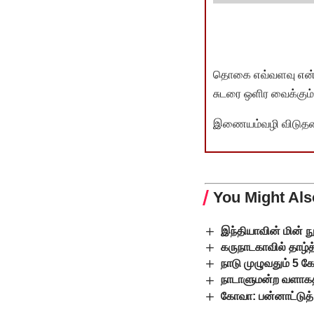
தொகை எவ்வளவு என்பது 
சுடரை ஒளிர வைக்கும்.
இணையம்வழி விடுதலை 
You Might Als
இந்தியாவின் மின் ந
கருநாடகாவில் தாழ்
நாடு முழுவதும் 5 
நாடாளுமன்ற வளாகத்தி
கோவா: பன்னாட்டுத்