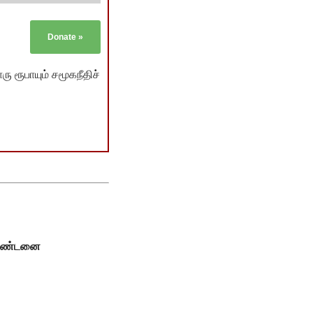
Donate
»
ு ரூபாயும் சமூகநீதிச்
் தண்டனை