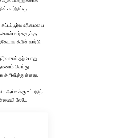
ில் ஆகியவற்றுக்காக
ன் கார்டுக்கு
் சட்டப்பூர்வ உரிமையை
 கொள்பவர்களுக்கு
கேடாக கிரீன் கார்டு
நிர்வாகம் தற் போது
ிருமணம் செய்து
றை அறிவித்துள்ளது.
ிர ஆய்வுக்கு உட்படுத்
உண்மையி லேயே