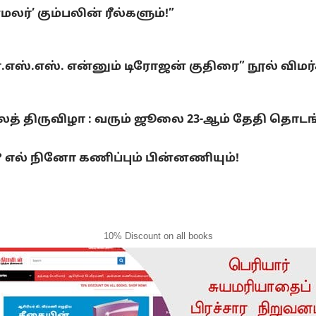
ர்’ கும்பலின் ரீல்களும்!”
்.எஸ்.எஸ். என்னும் டிரோஜன் குதிரை” நூல் விமர
லைத் திருவிழா : வரும் ஜூலை 23-ஆம் தேதி தொடங
ல் நினோ கணிப்பும் பின்னணியும்!
10% Discount on all books