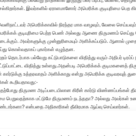
ரிக்காவுக்கு பல்வேறு நாடுகளில் இருந்து பலர் படிப்பு, வேலை, தொழ
ெல்கிறார்கள். இவர்களில் ஏராளமானோர் அமெரிக்க குடியுரிமை பெற கிரீ
ு வெளிநாட்டவர் அமெரிக்காவில் நிரந்தர மாக வாழவும், வேலை செய்யவும
ெரிக்கக் குடியுரிமை பெற்ற பெண் அல்லது ஆணை திருமணம் செய்து
ிடைக்கும். அவர்களுக்கு முன்னுரிமையும் அளிக்கப்படும். ஆனால் முறை
ய்து கொள்வதாகப் புகார்கள் எழுந்தன.
்றம் தொடர்பாக பல்வேறு கட்டுபாடுகளை விதித்து வரும் அதிபர் டிரம்ப் 
ய கட்டுப்பாட்டை விதித்து உள்ளது.அதன்படி அமெரிக்கக் குடிமகனைத் த
் கார்டுக்கு உத்தரவாதம் அளிக்காது என்று அமெரிக்க குடிவரவுத் து
கள் கூறியதாவது:-
கீழ் தற்போது திருமண அடிப்படையிலான கிரீன் கார்டு விண்ணப்பங்கள் தீவ
ுரிமை பெறுவதற்காக மட்டுமே திருமணம் நடந்ததா? அல்லது அவர்கள் 
்டார்களா? என்பதை அதிகாரிகள் தீவிரமாக ஆய்வு செய்வார்கள்.