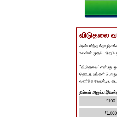
விடுதலை வளர
அன்பார்ந்த தோழர்களே
உலகின் முதல் மற்றும்
"விடுதலை" என்பது ஒ
தொடர, உங்கள் பொருளா
வளர்க்க வேண்டிய கடம
நீங்கள் அனுப்ப இய
₹
100
₹
1,000