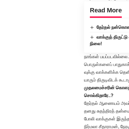
Read More
தேர்தல் நன்கொட
வாக்குத் திருட்ட
நிலை!
நாங்கள் பயப்படவில்லை.
பொருள்களைப் பாதுகாக்க
வுக்கு வாக்களிக்க தெ
யாரும் திருடிவிடக் கூட
முதலமைச்சரின் கொளத்த
சொல்கிறாரே..?
தேர்தல் ஆணையம் அவர்க
தனது சுதந்திரத் தன்ம
போலி வாக்குகள் இருந்த
நிர்மலா சீதாராமன், நேர