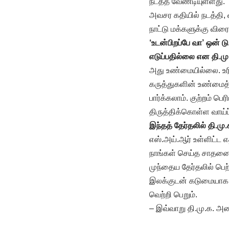
நடத்த வேண்டியுள்ளது.
அவசர கதியில் நடத்தி, 
நாட்டு மக்களுக்கு விரை
‘உடன்பிறப்பே வா’ ஒன் ட
எடுப்பதில்லை என தி.மு
அது உண்மையில்லை. உரி
கருத்துகளின் உண்மைத்த
பார்க்கலாம். குற்றம் ப
திருத்திக்கொள்ள வாய்ப்
இந்தத் தேர்தலில் தி.மு
எஸ்.அய்.ஆர் உள்ளிட்ட 
நாங்கள் செய்த சாதனைக
முந்தைய தேர்தலில் பெ
இலக்குடன் கடுமையாக உ
வெற்றி பெறும்.
– இவ்வாறு தி.மு.க. அம