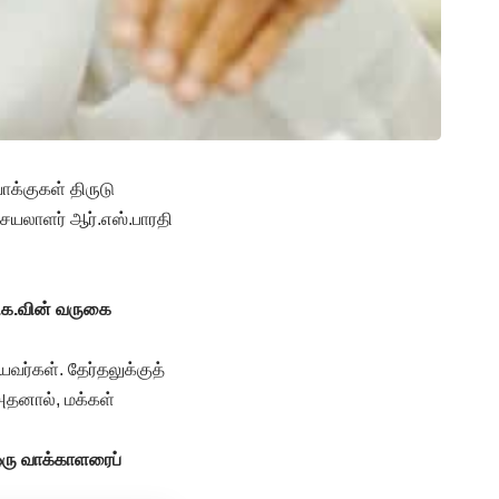
க்குகள் திருடு
செயலாளர் ஆர்.எஸ்.பாரதி
வெ.க.வின் வருகை
யவர்கள். தேர்தலுக்குத்
 அதனால், மக்கள்
ஒரு வாக்காளரைப்