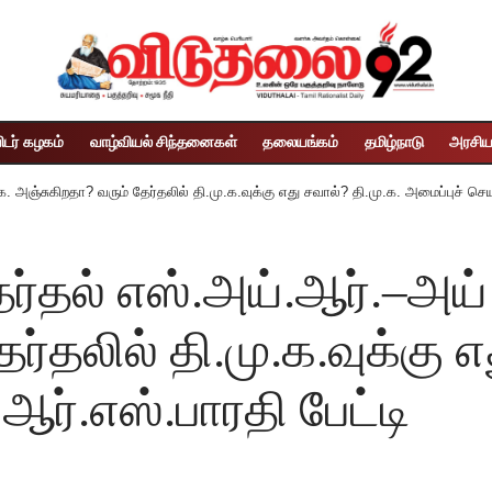
ிடர் கழகம்
வாழ்வியல் சிந்தனைகள்
தலையங்கம்
தமிழ்நாடு
அரசிய
 அஞ்சுகிறதா? வரும் தேர்தலில் தி.மு.க.வுக்கு எது சவால்? தி.மு.க. அமைப்புச் செய
ர்தல் எஸ்.அய்.ஆர்.–அய்
ர்தலில் தி.மு.க.வுக்கு எ
ர்.எஸ்.பாரதி பேட்டி