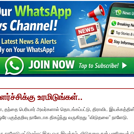
்ச்சிக்கு உரமிடுங்கள்..
, தந்தை பெரியார் அவர்களால் தொடங்கப்பட்டு, திராவிட இயக்கத்தின
 ஒரே பகுத்தறிவு நாளேடாக திகழ்ந்து வருகிறது "விடுதலை" நாளேடு.
ரு நாளேடு மட்டுமல்ல; இது ஒரு இயக்கம். விடுதலை தன் பணியைத் த