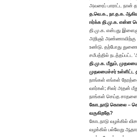
அவரைப் பாராட்ட நான் 
த.வெ.க., நா.த.க. ஆக
ஈர்க்க தி.மு.க. என்ன 
தி.மு.க. என்பது இளைஞ
அறிஞர் அண்ணாவிற்கு வ
உண்டு. தற்போது துணை 
சமீபத்தில் நடத்தப்பட்ட
தி.மு.க. மீதும், முதல
முதலமைச்சர் உள்ளிட்ட 
நாங்கள் எங்கள் நேரத்த
வார்கள்; சிலர் அதன் ம
நாங்கள் செய்த சாதனைக
கோடநாடு கொலை – கொள்
வருகிறதே?
கோடநாடு வழக்கில் வி
வழக்கில் பல்வேறு ஆதா