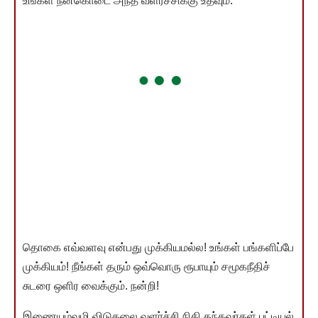
உங்கள் நன்கொடை அந்த வளர்ச்சிக்கு உதவும்.
தொகை எவ்வளவு என்பது முக்கியமல்ல! உங்கள் பங்களிப்பே
முக்கியம்! நீங்கள் தரும் ஒவ்வொரு ரூபாயும் சமூகநீதிச்
சுடரை ஒளிர வைக்கும். நன்றி!
இணையம்வழி விடுதலை வளர்ச்சி நிதி தந்தவர்கள் பட்டியல்