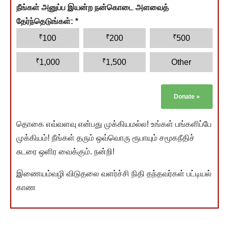
நீங்கள் அனுப்ப இயன்ற நன்கொடை அளவைத்
தேர்ந்தெடுங்கள்:
*
₹
₹
₹
100
200
500
₹
₹
1,000
1,500
Other
Donate
»
தொகை எவ்வளவு என்பது முக்கியமல்ல! உங்கள் பங்களிப்பே
முக்கியம்! நீங்கள் தரும் ஒவ்வொரு ரூபாயும் சமூகநீதிச்
சுடரை ஒளிர வைக்கும். நன்றி!
இணையம்வழி விடுதலை வளர்ச்சி நிதி தந்தவர்கள் பட்டியல்
காண