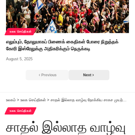
உலக செய்திகள்
எலும்பும், தோலுமாகப் பிணைக் கைதிகள் போரை நிறுத்தக்
கோரி இஸ்ரேலுக்கு அதிகரிக்கும் நெருக்கடி
August 5, 2025
Previous
Next
உலகம்
>
உலக செய்திகள்
>
சாதல் இல்லாத வாழ்வு நோக்கிய சாகச முயற்சி! இறந்தவர்கள் உடல்களை நவீன முறையில் பாதுகாக்கும் நிறுவனம்!
உலக செய்திகள்
சாதல் இல்லாத வாழ்வு