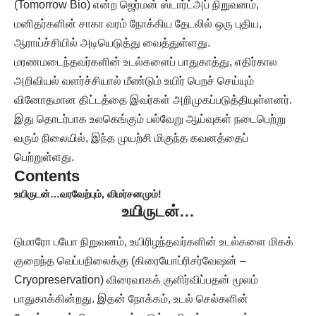
(Tomorrow Bio) என்ற ஜெர்மன் ஸ்டார்ட்அப் நிறுவனம்,
மனிதர்களின் சாகா வரம் நோக்கிய தேடலில் ஒரு புதிய,
ஆராய்ச்சியில் அடியெடுத்து வைத்துள்ளது.
மரணமடைந்தவர்களின் உடல்களைப் பாதுகாத்து, எதிர்கால
அறிவியல் வளர்ச்சியால் மீண்டும் உயிர் பெறச் செய்யும்
வினோதமான திட்டத்தை இவர்கள் அறிமுகப்படுத்தியுள்ளனர்.
இது தொடர்பாக உலகெங்கும் பல்வேறு ஆய்வுகள் நடைபெற்று
வரும் நிலையில், இந்த முயற்சி மிகுந்த கவனத்தைப்
பெற்றுள்ளது.
Contents
உயிருடன்…
வரவேற்பும், விமர்சனமும்!
உயிருடன்…
டுமாரோ பயோ நிறுவனம், உயிரிழந்தவர்களின் உடல்களை மிகக்
குறைந்த வெப்பநிலைக்கு (கிரையோப்ரிசர்வேஷன் –
Cryopreservation) விரைவாகக் குளிர்விப்பதன் மூலம்
பாதுகாக்கின்றது. இதன் நோக்கம், உடல் செல்களின்