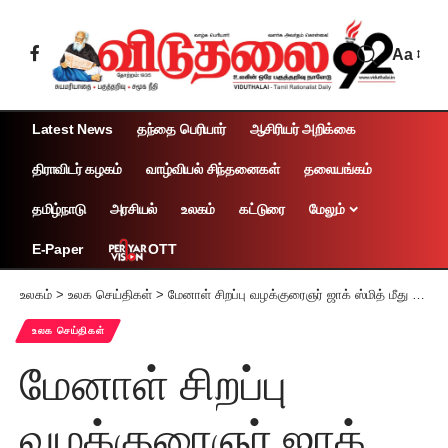
Aa
Latest News
தந்தை பெரியார்
ஆசிரியர் அறிக்கை
திராவிடர் கழகம்
வாழ்வியல் சிந்தனைகள்
தலையங்கம்
தமிழ்நாடு
அரசியல்
உலகம்
கட்டுரை
மேலும்
OTT
E-Paper
உலகம்
>
உலக செய்திகள்
>
மேனாள் சிறப்பு வழக்குரைஞர் ஜாக் ஸ்மித் மீது அமெரிக்காவில் விசாரணை டிரம்ப் வழக்குகளின் தாக்கம் ஆராய்வு!
உலக செய்திகள்
மேனாள் சிறப்பு
வழக்குரைஞர் ஜாக்