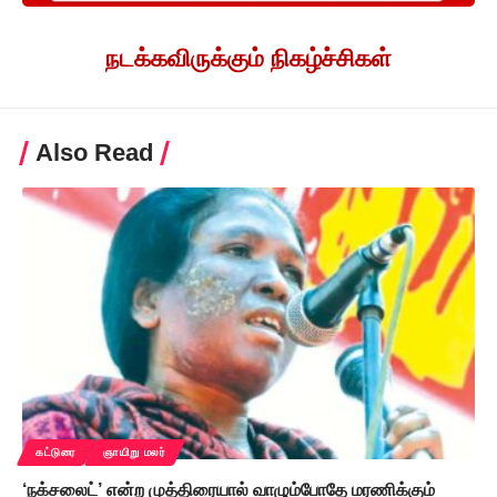
நடக்கவிருக்கும் நிகழ்ச்சிகள்
Also Read
கட்டுரை
ஞாயிறு மலர்
‘நக்சலைட்’ என்ற முத்திரையால் வாழும்போதே மரணிக்கும்