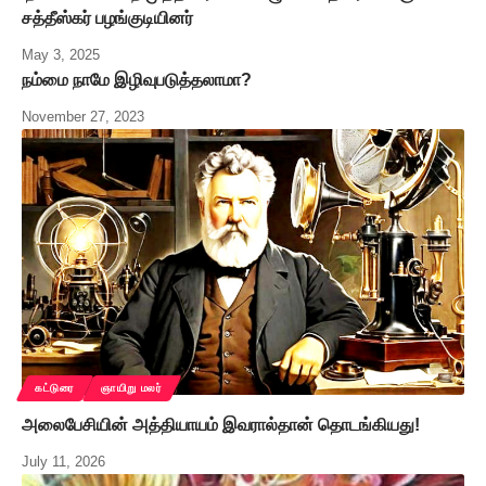
சத்தீஸ்கர் பழங்குடியினர்
May 3, 2025
நம்மை நாமே இழிவுபடுத்தலாமா?
November 27, 2023
கட்டுரை
ஞாயிறு மலர்
அலைபேசியின் அத்தியாயம் இவரால்தான் தொடங்கியது!
July 11, 2026