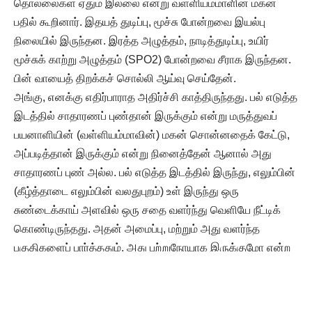
தொல்லைகள் ஏதும் இல்லை என்று வள்ளியம்மாளின் மகன்
பதில் கூறினார். இதயத் துடிப்பு, மூச்சு போன்றவை இயல்பு
நிலையில் இருந்தன. இரத்த அழுத்தம், நாடித்துடிப்பு, உயிர்
மூச்சுக் காற்று அழுத்தம் (SPO
2
) போன்றவை சீராக இருந்தன.
பின் வாயைத் திறக்கச் சொல்லி ஆய்வு செய்தேன்.
அங்கு, எனக்கு எதிர்பாராத அதிர்ச்சி காத்திருந்தது. பல் எடுத்த
இடத்தில் சாதாரணப் புண்தான் இருக்கும் என்று மருத்துவப்
பயனாளியின் (வள்ளியம்மாவின்) மகன் சொன்னதைக் கேட்டு,
அப்படித்தான் இருக்கும் என்று நினைத்தேன் ஆனால் அது
சாதாரணப் புண் அல்ல. பல் எடுத்த இடத்தில் இருந்து, எலும்பின்
(கீழ்த்தாடை எலும்பின் வலதுபுறம்) உள் இருந்து ஒரு
சுண்டைக்காய் அளவில் ஒரு சதை வளர்ந்து வெளியே நீட்டிக்
கொண்டிருந்தது. அதன் அமைப்பு, மற்றும் அது வளர்ந்த
பகுதிகளைப் பார்த்ததும், அது புற்றுநோயாக இருக்குமோ என்ற
சந்தேகம் தோன்றியது. மேலும் வாயினுள் அதை ஒட்டியுள்ள
சவ்வுப் பகுதியில் எங்காவது பரவி உள்ளதா என்று சோதித்தேன்.
எலும்பைத் தாண்டி வேறு எங்கும் பரவவில்லை என்பதை