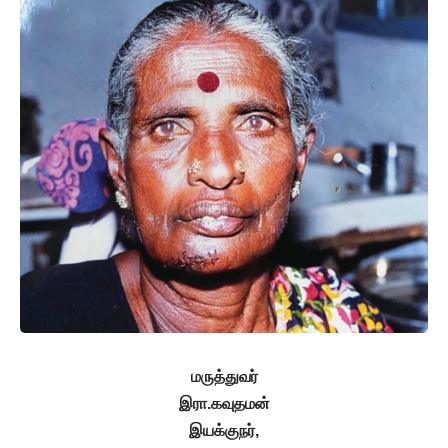
மருத்துவர்
இரா.கவுதமன்
இயக்குநர்,