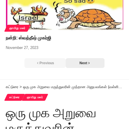
ஞாயிறு மலர்
நன்றி: ஸ்வத்தீஷ் முகர்ஜி
November 27, 2023
Previous
Next
கட்டுரை
>
ஒரு முக அறுவை மருத்துவரின் முத்தான அனுபவங்கள் (வள்ளியம்மாள்) – 13 “கீழ்த் தாடைப் புற்று நோய்க்கான மருத்துவம்”
கட்டுரை
ஞாயிறு மலர்
ஒரு முக அறுவை
மருத்துவரின்