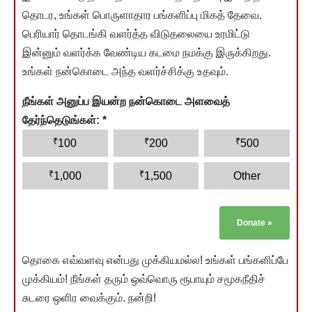
தொடர, உங்கள் பொருளாதார பங்களிப்பு மிகத் தேவை.
பெரியார் தொடங்கி வளர்த்த விடுதலையை உரமிட்டு
இன்னும் வளர்க்க வேண்டிய கடமை நமக்கு இருக்கிறது.
உங்கள் நன்கொடை அந்த வளர்ச்சிக்கு உதவும்.
நீங்கள் அனுப்ப இயன்ற நன்கொடை அளவைத்
தேர்ந்தெடுங்கள்:
*
₹
₹
₹
100
200
500
₹
₹
1,000
1,500
Other
Donate
»
தொகை எவ்வளவு என்பது முக்கியமல்ல! உங்கள் பங்களிப்பே
முக்கியம்! நீங்கள் தரும் ஒவ்வொரு ரூபாயும் சமூகநீதிச்
சுடரை ஒளிர வைக்கும். நன்றி!