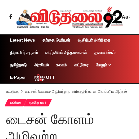
Aa
Latest News
தந்தை பெரியார்
ஆசிரியர் அறிக்கை
திராவிடர் கழகம்
வாழ்வியல் சிந்தனைகள்
தலையங்கம்
தமிழ்நாடு
அரசியல்
உலகம்
கட்டுரை
மேலும்
OTT
E-Paper
கட்டுரை
>
டைசன் கோளம் அழிவற்ற நாகரிகத்திற்கான அளப்பரிய ஆற்றல்
கட்டுரை
ஞாயிறு மலர்
டைசன் கோளம்
அழிவற்ற