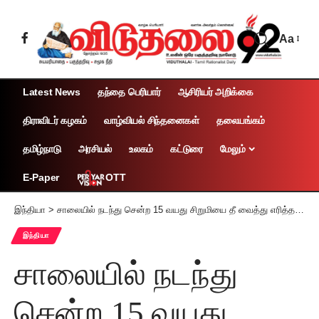
Aa
Latest News
தந்தை பெரியார்
ஆசிரியர் அறிக்கை
திராவிடர் கழகம்
வாழ்வியல் சிந்தனைகள்
தலையங்கம்
தமிழ்நாடு
அரசியல்
உலகம்
கட்டுரை
மேலும்
OTT
E-Paper
இந்தியா
>
சாலையில் நடந்து சென்ற 15 வயது சிறுமியை தீ வைத்து எரித்த கும்பல் பா.ஜ.க. அரசு மீது நவீன் பட்நாயக் பாய்ச்சல்
இந்தியா
சாலையில் நடந்து
சென்ற 15 வயது