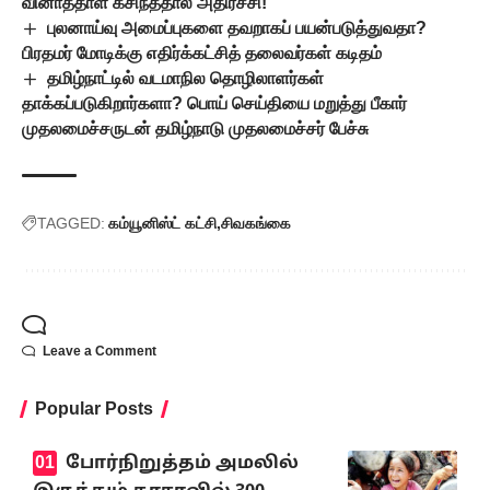
வினாத்தாள் கசிந்ததால் அதிர்ச்சி!
புலனாய்வு அமைப்புகளை தவறாகப் பயன்படுத்துவதா?
பிரதமர் மோடிக்கு எதிர்க்கட்சித் தலைவர்கள் கடிதம்
தமிழ்நாட்டில் வடமாநில தொழிலாளர்கள்
தாக்கப்படுகிறார்களா? பொய் செய்தியை மறுத்து பீகார்
முதலமைச்சருடன் தமிழ்நாடு முதலமைச்சர் பேச்சு
TAGGED:
கம்யூனிஸ்ட் கட்சி
சிவகங்கை
Leave a Comment
Popular Posts
போர்நிறுத்தம் அமலில்