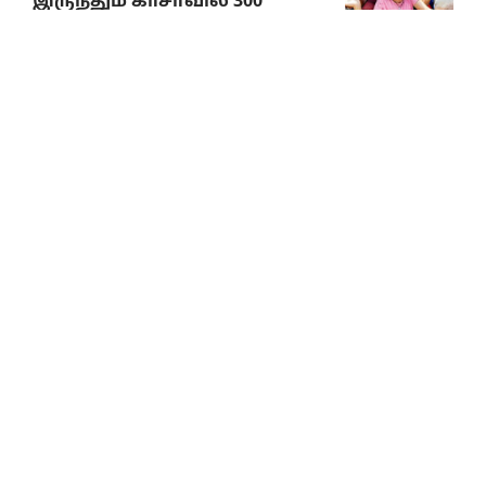
இருந்தும் காசாவில் 300
குழந்தைகள் உயிரிழப்பு
யூனிசெஃப் அதிர்ச்சி
அறிவிப்பு
August 8, 2026
விமர்சனங்களை ஏற்கும்
மனப்பக்குவம்
பொதுவாழ்வில் தேவை!
தேவை!!
August 8, 2026
கவனத்திற்குரிய முக்கியச் செய்திகள்
8.8.2026
August 8, 2026
என்னதான் நடக்கிறது
திராவிட நல் தமிழ்நாட்டில்?
August 8, 2026
முத்தமிழறிஞர்
கலைஞரின் நினைவு நாளில்