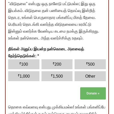
"விடுதலை" என்பது ஒரு நாளேடு மட்டுமல்ல; இது ஒரு
இயக்கம். விடுதலை தன் பணியைத் தொய்வு இன்றித்
தொடர, உங்கள் பொருளாதார பங்களிப்பு மிகத் தேவை.
பெரியார் தொடங்கி வளர்த்த விடுதலையை உரமிட்டு
இன்னும் வளர்க்க வேண்டிய கடமை நமக்கு இருக்கிறது.
உங்கள் நன்கொடை அந்த வளர்ச்சிக்கு உதவும்.
நீங்கள் அனுப்ப இயன்ற நன்கொடை அளவைத்
தேர்ந்தெடுங்கள்:
*
₹
₹
₹
100
200
500
₹
₹
1,000
1,500
Other
Donate
»
தொகை எவ்வளவு என்பது முக்கியமல்ல! உங்கள் பங்களிப்பே
முக்கியம்! நீங்கள் தரும் ஒவ்வொரு ரூபாயும் சமூகநீதிச்