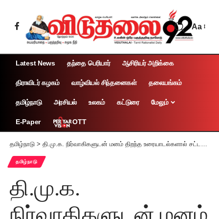
Aa
Latest News
தந்தை பெரியார்
ஆசிரியர் அறிக்கை
திராவிடர் கழகம்
வாழ்வியல் சிந்தனைகள்
தலையங்கம்
தமிழ்நாடு
அரசியல்
உலகம்
கட்டுரை
மேலும்
OTT
E-Paper
தமிழ்நாடு
>
தி.மு.க. நிர்வாகிகளுடன் மனம் திறந்த உரையாடல்களால் சட்டப் பேரவைத் தேர்தல் களத்தின் நம்பிக்கை பல மடங்கு பெருகி இருக்கிறது முதலமைச்சர் மு.க.ஸ்டாலின் கருத்து
தமிழ்நாடு
தி.மு.க.
நிர்வாகிகளுடன் மனம்