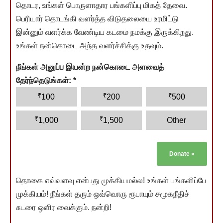
தொடர, உங்கள் பொருளாதார பங்களிப்பு மிகத் தேவை.
பெரியார் தொடங்கி வளர்த்த விடுதலையை உரமிட்டு
இன்னும் வளர்க்க வேண்டிய கடமை நமக்கு இருக்கிறது.
உங்கள் நன்கொடை அந்த வளர்ச்சிக்கு உதவும்.
நீங்கள் அனுப்ப இயன்ற நன்கொடை அளவைத்
தேர்ந்தெடுங்கள்:
*
₹
₹
₹
100
200
500
₹
₹
1,000
1,500
Other
Donate
»
தொகை எவ்வளவு என்பது முக்கியமல்ல! உங்கள் பங்களிப்பே
முக்கியம்! நீங்கள் தரும் ஒவ்வொரு ரூபாயும் சமூகநீதிச்
சுடரை ஒளிர வைக்கும். நன்றி!