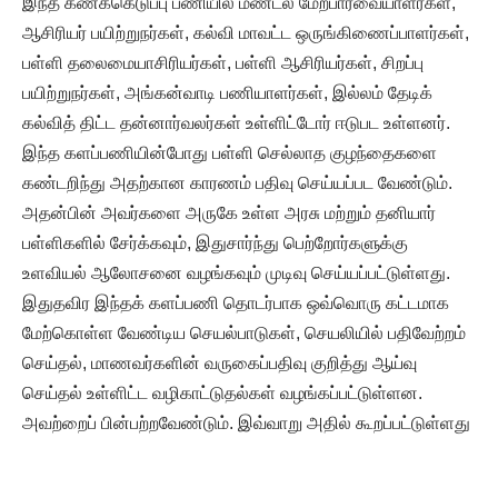
இந்த கணக்கெடுப்பு பணியில் மண்டல மேற்பார்வையாளர்கள்,
ஆசிரியர் பயிற்றுநர்கள், கல்வி மாவட்ட ஒருங்கிணைப்பாளர்கள்,
பள்ளி தலைமையாசிரியர்கள், பள்ளி ஆசிரியர்கள், சிறப்பு
பயிற்றுநர்கள், அங்கன்வாடி பணியாளர்கள், இல்லம் தேடிக்
கல்வித் திட்ட தன்னார்வலர்கள் உள்ளிட்டோர் ஈடுபட உள்ளனர்.
இந்த களப்பணியின்போது பள்ளி செல்லாத குழந்தைகளை
கண்டறிந்து அதற்கான காரணம் பதிவு செய்யப்பட வேண்டும்.
அதன்பின் அவர்களை அருகே உள்ள அரசு மற்றும் தனியார்
பள்ளிகளில் சேர்க்கவும், இதுசார்ந்து பெற்றோர்களுக்கு
உளவியல் ஆலோசனை வழங்கவும் முடிவு செய்யப்பட்டுள்ளது.
இதுதவிர இந்தக் களப்பணி தொடர்பாக ஒவ்வொரு கட்டமாக
மேற்கொள்ள வேண்டிய செயல்பாடுகள், செயலியில் பதிவேற்றம்
செய்தல், மாணவர்களின் வருகைப்பதிவு குறித்து ஆய்வு
செய்தல் உள்ளிட்ட வழிகாட்டுதல்கள் வழங்கப்பட்டுள்ளன.
அவற்றைப் பின்பற்றவேண்டும். இவ்வாறு அதில் கூறப்பட்டுள்ளது