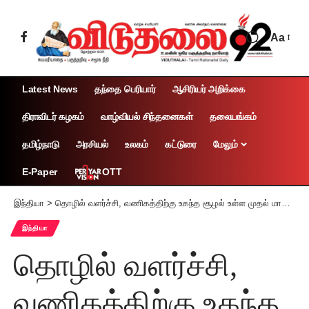
Aa
Latest News
தந்தை பெரியார்
ஆசிரியர் அறிக்கை
திராவிடர் கழகம்
வாழ்வியல் சிந்தனைகள்
தலையங்கம்
தமிழ்நாடு
அரசியல்
உலகம்
கட்டுரை
மேலும்
OTT
E-Paper
இந்தியா
>
தொழில் வளர்ச்சி, வணிகத்திற்கு உகந்த சூழல் உள்ள முதல் மாநிலம் தமிழ்நாடு தி எக்கனாமிஸ்ட் இன்டெலிஜென்ஸ் யூனிட் ஆண்டறிக்கை புள்ளிவிவரம்
இந்தியா
தொழில் வளர்ச்சி,
வணிகத்திற்கு உகந்த