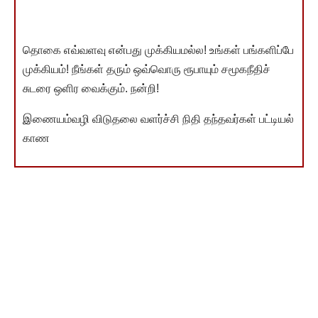
தொகை எவ்வளவு என்பது முக்கியமல்ல! உங்கள் பங்களிப்பே
முக்கியம்! நீங்கள் தரும் ஒவ்வொரு ரூபாயும் சமூகநீதிச்
சுடரை ஒளிர வைக்கும். நன்றி!
இணையம்வழி விடுதலை வளர்ச்சி நிதி தந்தவர்கள் பட்டியல்
காண
You Might Also Like
கல்வி அமைச்சர் தர்மேந்திர பிரதான் பதவி விலகாதது ஏன்?
இதுதான் பி.ஜே.பி. ஆட்சியின் உ.பி. மாடல்!
மதவாதப் பேச்சு! சிக்குகிறார் உயர்நீதிமன்ற நீதிபதி
பா.ஜா.காவின் தேர்தல் அறிக்கையில் இவை இருக்கிறதா?
பா.ஜ.க. ஆதரவை மேற்கொண்டதால் கங்கனா ரணாவத்