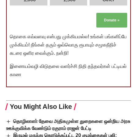
Donate
»
தொகை எவ்வளவு என்பது முக்கியமல்ல! உங்கள் பங்களிப்பே
முக்கியம்! நீங்கள் தரும் ஒவ்வொரு ரூபாயும் சமூகநீதிச்
சுடரை ஒளிர வைக்கும். நன்றி!
இணையம்வழி விடுதலை வளர்ச்சி நிதி தந்தவர்கள் பட்டியல்
காண
You Might Also Like
தொழிலாளா் தேவை அதிகமுள்ள துறைகளை ஒன்றிய அரசு
ஊக்குவிக்க வேண்டும் ரகுராம் ராஜன் பேட்டி
இருமல் மருந்து கொடுக்கப்பட்ட 20 குழந்தைகள் பலி: