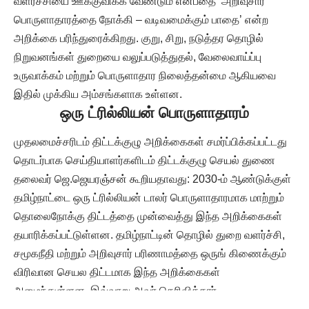
வளர்ச்சியை ஊக்குவிக்க வேண்டும் என்பதை ‘அறிவுசார்
பொருளாதாரத்தை நோக்கி – வடிவமைக்கும் பாதை’ என்ற
அறிக்கை பரிந்துரைக்கிறது. குறு, சிறு, நடுத்தர தொழில்
நிறுவனங்கள் துறையை வலுப்படுத்துதல், வேலைவாய்ப்பு
உருவாக்கம் மற்றும் பொருளாதார நிலைத்தன்மை ஆகியவை
இதில் முக்கிய அம்சங்களாக உள்ளன.
ஒரு ட்ரில்லியன் பொருளாதாரம்
முதலமைச்சரிடம் திட்டக்குழு அறிக்கைகள் சமர்ப்பிக்கப்பட்டது
தொடர்பாக செய்தியாளர்களிடம் திட்டக்குழு செயல் துணை
தலைவர் ஜெ.ஜெயரஞ்சன் கூறியதாவது: 2030-ம் ஆண்டுக்குள்
தமிழ்நாட்டை ஒரு ட்ரில்லியன் டாலர் பொருளாதாரமாக மாற்றும்
தொலைநோக்கு திட்டத்தை முன்வைத்து இந்த அறிக்கைகள்
தயாரிக்கப்பட்டுள்ளன. தமிழ்நாட்டின் தொழில் துறை வளர்ச்சி,
சமூகநீதி மற்றும் அறிவுசார் பரிணாமத்தை ஒருங் கிணைக்கும்
விரிவான செயல திட்டமாக இந்த அறிக்கைகள்
அமைந்துள்ளன. இவ்வாறு அவர் தெரிவித்தார்.