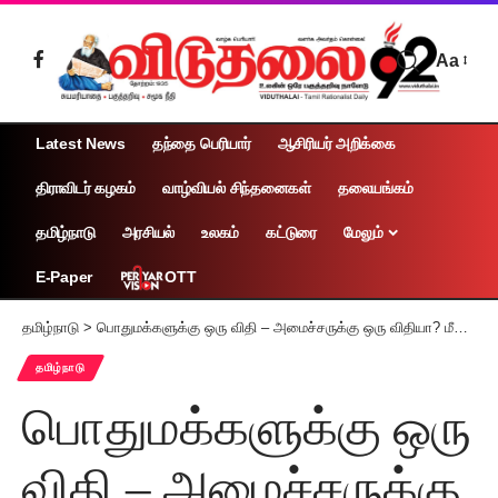
Aa
Latest News
தந்தை பெரியார்
ஆசிரியர் அறிக்கை
திராவிடர் கழகம்
வாழ்வியல் சிந்தனைகள்
தலையங்கம்
தமிழ்நாடு
அரசியல்
உலகம்
கட்டுரை
மேலும்
OTT
E-Paper
தமிழ்நாடு
>
பொதுமக்களுக்கு ஒரு விதி – அமைச்சருக்கு ஒரு விதியா? மீனாட்சி அம்மன் கோவிலில் தடையை மீறி காமிரா சென்றது எப்படி?
தமிழ்நாடு
பொதுமக்களுக்கு ஒரு
விதி – அமைச்சருக்கு