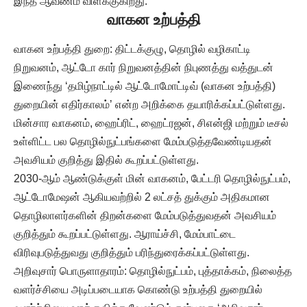
இந்த ஆவணம் விளக்குகிறது.
வாகன உற்பத்தி
வாகன உற்பத்தி துறை: திட்டக்குழு, தொழில் வழிகாட்டி
நிறுவனம், ஆட்டோ கார் நிறுவனத்தின் நிபுணத்து வத்துடன்
இணைந்து ‘தமிழ்நாட்டில் ஆட்டோமோட்டிவ் (வாகன உற்பத்தி)
துறையின் எதிர்காலம்’ என்ற அறிக்கை தயாரிக்கப்பட்டுள்ளது.
மின்சார வாகனம், ஹைப்ரிட், ஹைட்ரஜன், சிஎன்ஜி மற்றும் டீசல்
உள்ளிட்ட பல தொழில்நுட்பங்களை மேம்படுத்தவேண்டியதன்
அவசியம் குறித்து இதில் கூறப்பட்டுள்ளது.
2030-ஆம் ஆண்டுக்குள் மின் வாகனம், பேட்டரி தொழில்நுட்பம்,
ஆட்டோமேஷன் ஆகியவற்றில் 2 லட்சத் துக்கும் அதிகமான
தொழிலாளர்களின் திறன்களை மேம்படுத்துவதன் அவசியம்
குறித்தும் கூறப்பட்டுள்ளது. ஆராய்ச்சி, மேம்பாட்டை
விரிவுபடுத்துவது குறித்தும் பரிந்துரைக்கப்பட்டுள்ளது.
அறிவுசார் பொருளாதாரம்: தொழில்நுட்பம், புத்தாக்கம், நிலைத்த
வளர்ச்சியை அடிப்படையாக கொண்டு உற்பத்தி துறையில்