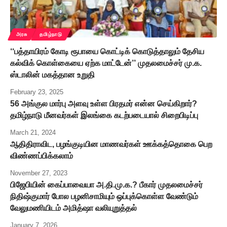
அரசு
தமிழ்நாடு
‘‘பத்தாயிரம் கோடி ரூபாயை கொட்டிக் கொடுத்தாலும் தேசிய
கல்விக் கொள்கையை ஏற்க மாட்டேன்’’ முதலமைச்சர் மு.க.
ஸ்டாலின் மகத்தான உறுதி
February 23, 2025
56 அங்குல மார்பு அளவு உள்ள பிரதமர் என்ன செய்கிறார்?
தமிழ்நாடு மீனவர்கள் இலங்கை கடற்படையால் சிறைபிடிப்பு
March 21, 2024
ஆதிதிராவிட, பழங்குடியின மாணவர்கள் ஊக்கத்தொகை பெற
விண்ணப்பிக்கலாம்
November 27, 2023
பிஜேபியின் கைப்பாவையா அ.தி.மு.க.? பீகார் முதலமைச்சர்
நிதிஷ்குமார் போல பழனிசாமியும் ஒப்புக்கொள்ள வேண்டும்
வேலுமணியிடம் அமித்ஷா வலியுறுத்தல்
January 7, 2026