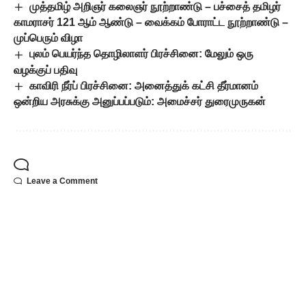
முத்தமிழ் அறிஞர் கலைஞர் நூற்றாண்டு – பச்சைத் தமிழர்
காமராசர் 121 ஆம் ஆண்டு – வைக்கம் போராட்ட நூற்றாண்டு –
முப்பெரும் விழா
புலம் பெயர்ந்த தொழிலாளர் பிரச்சினை: மேலும் ஒரு
வழக்குப் பதிவு
காவிரி நீர்ப் பிரச்சினை: அனைத்துக் கட்சி தீர்மானம்
ஒன்றிய அரசுக்கு அனுப்பப்படும்: அமைச்சர் துரைமுருகன்
Leave a Comment
Popular Posts
உதயநிதி ஸ்டாலின்
கைதுக்கு தலைவர்கள்
கண்டனம்!
August 5, 2026