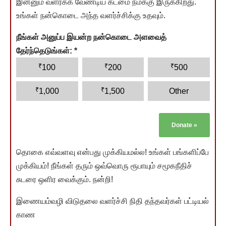
இன்னும் வளர்க்க வேண்டிய கடமை நமக்கு இருக்கிறது.
உங்கள் நன்கொடை அந்த வளர்ச்சிக்கு உதவும்.
நீங்கள் அனுப்ப இயன்ற நன்கொடை அளவைத்
தேர்ந்தெடுங்கள்:
*
₹
₹
₹
100
200
500
₹
₹
1,000
1,500
Other
Donate
»
தொகை எவ்வளவு என்பது முக்கியமல்ல! உங்கள் பங்களிப்பே
முக்கியம்! நீங்கள் தரும் ஒவ்வொரு ரூபாயும் சமூகநீதிச்
சுடரை ஒளிர வைக்கும். நன்றி!
இணையம்வழி விடுதலை வளர்ச்சி நிதி தந்தவர்கள் பட்டியல்
காண