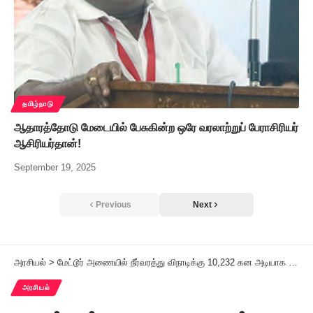
தமிழ்நாடு
ஆதாரத்தோடு மேடையில் பேசுகின்ற ஒரே வரலாற்றுப் பேராசிரியர்
ஆசிரியர்தான்!
September 19, 2025
Previous
Next
அரசியல்
>
மேட்டூர் அணையில் நீர்வரத்து விநாடிக்கு 10,232 கன அடியாக அதிகரிப்பு
அரசியல்