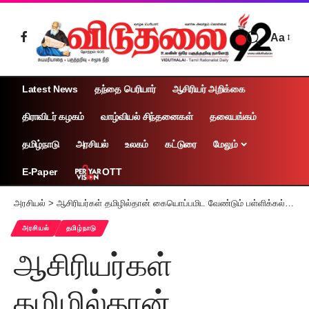
Aa
Latest News
தந்தை பெரியார்
ஆசிரியர் அறிக்கை
திராவிடர் கழகம்
வாழ்வியல் சிந்தனைகள்
தலையங்கம்
தமிழ்நாடு
அரசியல்
உலகம்
கட்டுரை
மேலும்
OTT
E-Paper
அரசியல்
>
ஆசிரியர்கள் தமிழில்தான் கையொப்பமிட வேண்டும் பள்ளிக்கல்வித் துறை உத்தரவு
அரசியல்
தமிழ்நாடு
ஆசிரியர்கள்
தமிழில்தான்