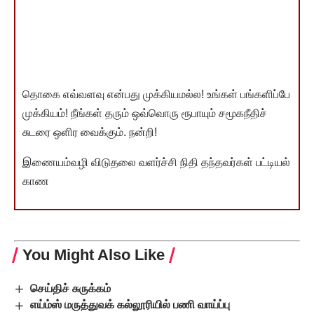
தொகை எவ்வளவு என்பது முக்கியமல்ல! உங்கள் பங்களிப்பே
முக்கியம்! நீங்கள் தரும் ஒவ்வொரு ரூபாயும் சமூகநீதிச்
சுடரை ஒளிர வைக்கும். நன்றி!
இணையம்வழி விடுதலை வளர்ச்சி நிதி தந்தவர்கள் பட்டியல்
காண
You Might Also Like
செய்திச் சுருக்கம்
எய்ம்ஸ் மருத்துவக் கல்லூரியில் பணி வாய்ப்பு