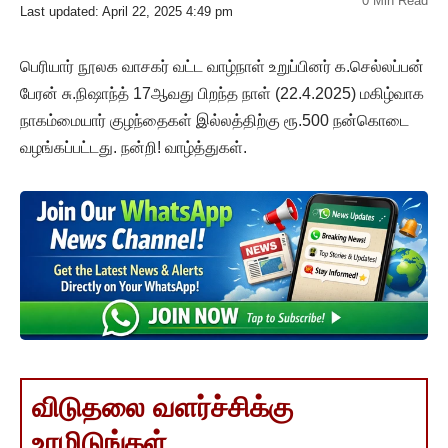
0 Min Read
Last updated: April 22, 2025 4:49 pm
பெரியார் நூலக வாசகர் வட்ட வாழ்நாள் உறுப்பினர் க.செல்லப்பன்
பேரன் சு.நிஷாந்த் 17ஆவது பிறந்த நாள் (22.4.2025) மகிழ்வாக
நாகம்மையார் குழந்தைகள் இல்லத்திற்கு ரூ.500 நன்கொடை
வழங்கப்பட்டது. நன்றி! வாழ்த்துகள்.
விடுதலை வளர்ச்சிக்கு
உரமிடுங்கள்..