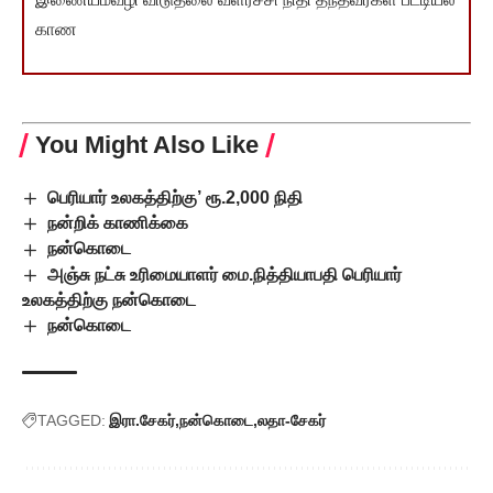
காண
You Might Also Like
பெரியார் உலகத்திற்கு’ ரூ.2,000 நிதி
நன்றிக் காணிக்கை
நன்கொடை
அஞ்சு நட்சு உரிமையாளர் மை.நித்தியாபதி பெரியார்
உலகத்திற்கு நன்கொடை
நன்கொடை
TAGGED:
இரா.சேகர்
நன்கொடை
லதா-சேகர்