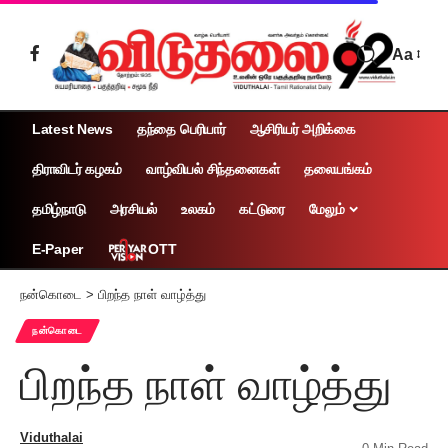
Aa
Latest News
தந்தை பெரியார்
ஆசிரியர் அறிக்கை
திராவிடர் கழகம்
வாழ்வியல் சிந்தனைகள்
தலையங்கம்
தமிழ்நாடு
அரசியல்
உலகம்
கட்டுரை
மேலும்
OTT
E-Paper
நன்கொடை
>
பிறந்த நாள் வாழ்த்து
நன்கொடை
பிறந்த நாள் வாழ்த்து
Viduthalai