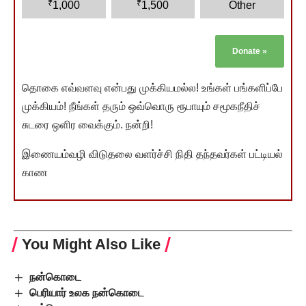
₹
₹
1,000
1,500
Other
Donate
»
தொகை எவ்வளவு என்பது முக்கியமல்ல! உங்கள் பங்களிப்பே
முக்கியம்! நீங்கள் தரும் ஒவ்வொரு ரூபாயும் சமூகநீதிச்
சுடரை ஒளிர வைக்கும். நன்றி!
இணையம்வழி விடுதலை வளர்ச்சி நிதி தந்தவர்கள் பட்டியல்
காண
You Might Also Like
நன்கொடை
பெரியார் உலக நன்கொடை