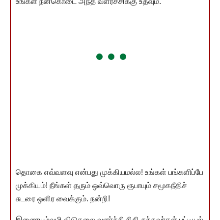
உங்கள் நன்கொடை அந்த வளர்ச்சிக்கு உதவும்.
தொகை எவ்வளவு என்பது முக்கியமல்ல! உங்கள் பங்களிப்பே
முக்கியம்! நீங்கள் தரும் ஒவ்வொரு ரூபாயும் சமூகநீதிச்
சுடரை ஒளிர வைக்கும். நன்றி!
இணையம்வழி விடுதலை வளர்ச்சி நிதி தந்தவர்கள் பட்டியல்