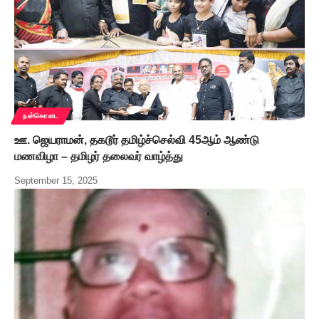
நன்கொடை
ஊ. ஜெயராமன், தகடூர் தமிழ்ச்செல்வி 45ஆம் ஆண்டு
மணவிழா – தமிழர் தலைவர் வாழ்த்து
September 15, 2025