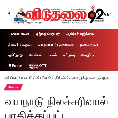
Aa
Latest News
தந்தை பெரியார்
ஆசிரியர் அறிக்கை
திராவிடர் கழகம்
வாழ்வியல் சிந்தனைகள்
தலையங்கம்
தமிழ்நாடு
அரசியல்
உலகம்
கட்டுரை
மேலும்
OTT
E-Paper
இந்தியா
>
வயநாடு நிலச்சரிவால் பாதிக்கப்பட்ட மக்களுக்கு கடன் தள்ளுபடி வழங்க மறுப்பது மிகப்பெரிய துரோகம்
இந்தியா
வயநாடு நிலச்சரிவால்
பாதிக்கப்பட்ட