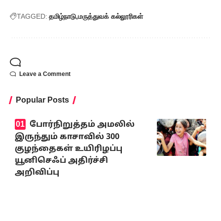
TAGGED:
தமிழ்நாடு
மருத்துவக் கல்லூரிகள்
Leave a Comment
Popular Posts
போர்நிறுத்தம் அமலில்
இருந்தும் காசாவில் 300
குழந்தைகள் உயிரிழப்பு
யூனிசெஃப் அதிர்ச்சி
அறிவிப்பு
August 8, 2026
விமர்சனங்களை ஏற்கும்
மனப்பக்குவம்