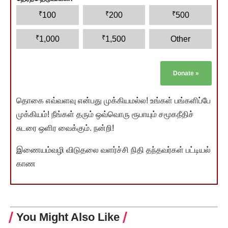
₹
₹
₹
100
200
500
₹
₹
1,000
1,500
Other
Donate
»
தொகை எவ்வளவு என்பது முக்கியமல்ல! உங்கள் பங்களிப்பே
முக்கியம்! நீங்கள் தரும் ஒவ்வொரு ரூபாயும் சமூகநீதிச்
சுடரை ஒளிர வைக்கும். நன்றி!
இணையம்வழி விடுதலை வளர்ச்சி நிதி தந்தவர்கள் பட்டியல்
காண
You Might Also Like