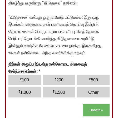
திகழ்ந்து வருகிறது "விடுதலை" நாளேடு.
"விடுதலை" என்பது ஒரு நாளேடு மட்டுமல்ல; இது ஒரு
இயக்கம். விடுதலை தன் பணியைத் தொய்வு இன்றித்
தொடர, உங்கள் பொருளாதார பங்களிப்பு மிகத் தேவை.
பெரியார் தொடங்கி வளர்த்த விடுதலையை உரமிட்டு
இன்னும் வளர்க்க வேண்டிய கடமை நமக்கு இருக்கிறது.
உங்கள் நன்கொடை அந்த வளர்ச்சிக்கு உதவும்.
நீங்கள் அனுப்ப இயன்ற நன்கொடை அளவைத்
தேர்ந்தெடுங்கள்:
*
₹
₹
₹
100
200
500
₹
₹
1,000
1,500
Other
Donate
»