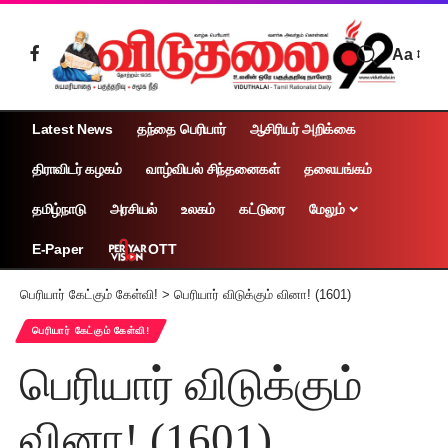
Aa
Latest News
தந்தை பெரியார்
ஆசிரியர் அறிக்கை
திராவிடர் கழகம்
வாழ்வியல் சிந்தனைகள்
தலையங்கம்
தமிழ்நாடு
அரசியல்
உலகம்
கட்டுரை
மேலும்
OTT
E-Paper
பெரியார் கேட்கும் கேள்வி!
>
பெரியார் விடுக்கும் வினா! (1601)
பெரியார் கேட்கும் கேள்வி!
பெரியார் விடுக்கும்
வினா! (1601)