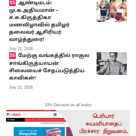
ஆண்டிமடம்:
மு.க.அதியமான் –
ச.சு.கிருத்திகா
மணவிழாவில் தமிழர்
தலைவர் ஆசிரியர்
வாழ்த்துரை!
July 21, 2026
மேற்கு வங்கத்தில் ராகுல
சாங்கிருத்யாயன்
சிலையைச் சேதப்படுத்திய
காவிகள்!
July 21, 2026
10% Discount on all books