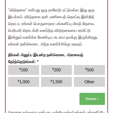
"விடுதலை" என்பது ஒரு நாளேடு மட்டுமல்ல; இது ஒரு
இயக்கம். விடுதலை தன் பணியைத் தொய்வு இன்றித்
தொடர, உங்கள் பொருளாதார பங்களிப்பு மிகத் தேவை.
பெரியார் தொடங்கி வளர்த்த விடுதலையை உரமிட்டு
இன்னும் வளர்க்க வேண்டிய கடமை நமக்கு இருக்கிறது.
உங்கள் நன்கொடை அந்த வளர்ச்சிக்கு உதவும்.
நீங்கள் அனுப்ப இயன்ற நன்கொடை அளவைத்
தேர்ந்தெடுங்கள்:
*
₹
₹
₹
100
200
500
₹
₹
1,000
1,500
Other
Donate
»
தொகை எவ்வளவு என்பது முக்கியமல்ல! உங்கள் பங்களிப்பே