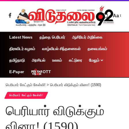
Aa
Latest News
தந்தை பெரியார்
ஆசிரியர் அறிக்கை
திராவிடர் கழகம்
வாழ்வியல் சிந்தனைகள்
தலையங்கம்
தமிழ்நாடு
அரசியல்
உலகம்
கட்டுரை
மேலும்
OTT
E-Paper
பெரியார் கேட்கும் கேள்வி!
>
பெரியார் விடுக்கும் வினா! (1590)
பெரியார் கேட்கும் கேள்வி!
பெரியார் விடுக்கும்
வினா! (1590)