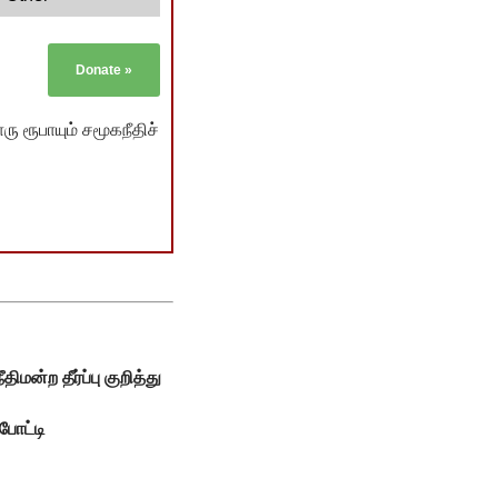
Donate
»
ு ரூபாயும் சமூகநீதிச்
ன்ற தீர்ப்பு குறித்து
போட்டி