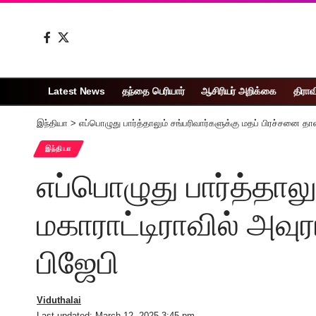
Latest News
தந்தை பெரியார்
ஆசிரியர் அறிக்கை
திராவ
இந்தியா
>
எப்பொழுது பார்த்தாலும் சங்பரிவார்களுக்கு மதப் பிரச்சனை தா
இந்தியா
எப்பொழுது பார்த்தால
மகாராட்டிராவில் அவு
பிஜேபி
Viduthalai
Last updated: March 12, 2025 3:45 pm