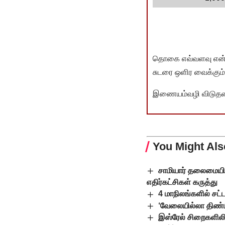
தொகை எவ்வளவு என்பது 
சுடரை ஒளிர வைக்கும்.
இணையம்வழி விடுதலை 
You Might Als
சாமியார் தலைமையிலா
எதிர்கட்சிகள் கருத்து
4 மாநிலங்களில் சட
‘வேலையில்லா திண்டா
இஸ்ரேல் சிறைகளிலி