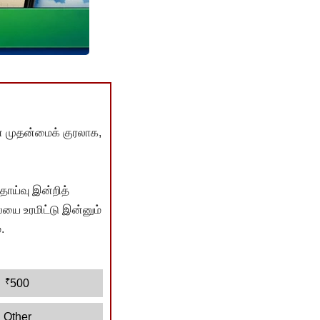
் முதன்மைக் குரலாக,
ொய்வு இன்றித்
யை உரமிட்டு இன்னும்
.
₹
500
Other