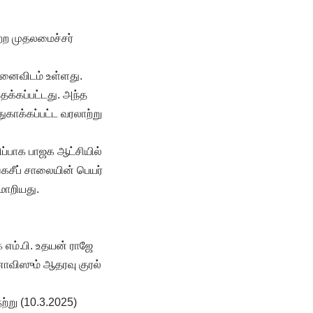
ற்ற முதலமைச்சர்
நினைவிடம் உள்ளது.
தைக்கப்பட்டது. அந்த
காக்கப்பட்ட வரலாற்று
ிப்பாக பாஜக ஆட்சியில்
்கசீப் சாலையின் பெயர்
 மாறியது.
 எம்.பி. உதயன் ராஜே
்னாவிஸும் ஆதரவு குரல்
ற்று (10.3.2025)