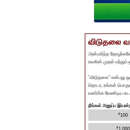
விடுதலை வளர
அன்பார்ந்த தோழர்களே
உலகின் முதல் மற்றும்
"விடுதலை" என்பது ஒ
தொடர, உங்கள் பொருளா
வளர்க்க வேண்டிய கடம
நீங்கள் அனுப்ப இய
₹
100
₹
1,000