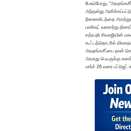
பேசும்போது, “அவுரங்கசீ
அந்தஸ்து அளிக்கப்பட்ட
நினைவிடத்தை அகற்றுவ
பாலிவுட் வரலாற்று திர
சத்ரபதி சிவாஜியின் மக
கூட்டத்தொடரில் விவாதம
அவுரங்கசீப்பை நான் கொ
அவரது பெயருக்கு களங்கம
மார்ச் 26 வரை பட்ஜெட் க