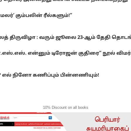
ர்’ கும்பலின் ரீல்களும்!”
லைத் திருவிழா : வரும் ஜூலை 23-ஆம் தேதி தொடங
்.எஸ்.எஸ். என்னும் டிரோஜன் குதிரை” நூல் விமர
ல் நினோ கணிப்பும் பின்னணியும்!
10% Discount on all books