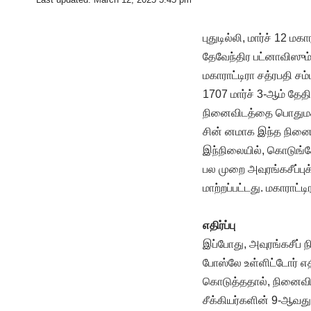
புதுடில்லி, மார்ச் 12 
தேவேந்திர பட்னாவிஸும்
மகாராட்டிரா சத்ரபதி சம
1707 மார்ச் 3-ஆம் தேதி
நினைவிடத்தை பொதுமக்க
சின் னமாக இந்த நினைவ
இந்நிலையில், கொடுங்கோல
பல முறை அவுரங்கசீப்பு
மாற்றப்பட்டது. மகாராட்
எதிர்ப்பு
இப்போது, அவுரங்கசீப் 
போஸ்லே உள்ளிட்டோர் எத
கொடுத்ததால், நினைவிடத்
சீக்கியர்களின் 9-ஆவது