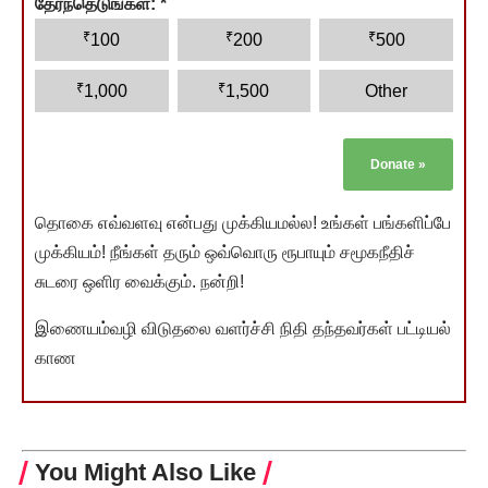
தேர்ந்தெடுங்கள்:
*
₹
₹
₹
100
200
500
₹
₹
1,000
1,500
Other
Donate
»
தொகை எவ்வளவு என்பது முக்கியமல்ல! உங்கள் பங்களிப்பே
முக்கியம்! நீங்கள் தரும் ஒவ்வொரு ரூபாயும் சமூகநீதிச்
சுடரை ஒளிர வைக்கும். நன்றி!
இணையம்வழி விடுதலை வளர்ச்சி நிதி தந்தவர்கள் பட்டியல்
காண
You Might Also Like