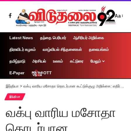
Aa
Latest News
தந்தை பெரியார்
ஆசிரியர் அறிக்கை
திராவிடர் கழகம்
வாழ்வியல் சிந்தனைகள்
தலையங்கம்
தமிழ்நாடு
அரசியல்
உலகம்
கட்டுரை
மேலும்
OTT
E-Paper
இந்தியா
>
வக்பு வாரிய மசோதா தொடர்பான கூட்டுக்குழு அறிக்கை: எதிர்க்கட்சிகள் எதிர்ப்பு – மக்களவை ஒத்திவைப்பு
இந்தியா
வக்பு வாரிய மசோதா
தொடர்பான