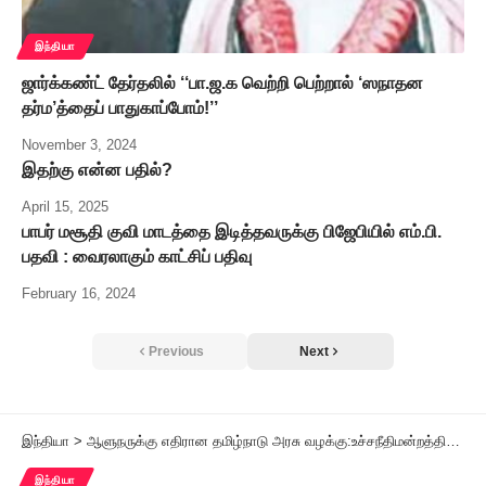
இந்தியா
ஜார்க்கண்ட் தேர்தலில் ‘‘பா.ஜ.க வெற்றி பெற்றால் ‘ஸநாதன
தர்ம’த்தைப் பாதுகாப்போம்!’’
November 3, 2024
இதற்கு என்ன பதில்?
April 15, 2025
பாபர் மசூதி குவி மாடத்தை இடித்தவருக்கு பிஜேபியில் எம்.பி.
பதவி : வைரலாகும் காட்சிப் பதிவு
February 16, 2024
Previous
Next
இந்தியா
>
ஆளுநருக்கு எதிரான தமிழ்நாடு அரசு வழக்கு:உச்சநீதிமன்றத்தின் 12 கேள்விகள்
இந்தியா