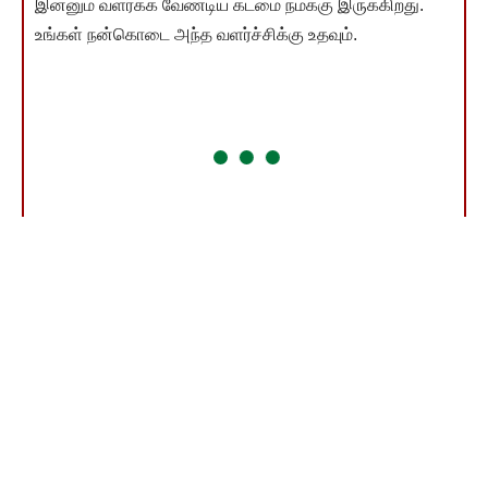
இன்னும் வளர்க்க வேண்டிய கடமை நமக்கு இருக்கிறது.
உங்கள் நன்கொடை அந்த வளர்ச்சிக்கு உதவும்.
தொகை எவ்வளவு என்பது முக்கியமல்ல! உங்கள் பங்களிப்பே
முக்கியம்! நீங்கள் தரும் ஒவ்வொரு ரூபாயும் சமூகநீதிச்
சுடரை ஒளிர வைக்கும். நன்றி!