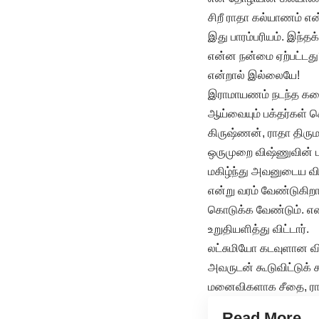
சிறீ ராதா கல்யாணம் என
இது பாரம்பரியம். இந்தக
என்ன நன்மை ஏற்பட்டது?
என்றால் இல்லையே!
இராமாயணம் நடந்த கதை
ஆய்வையும் பக்தர்கள் 
கிருஷ்ணன், ராதா திர
ஒருமுறை விஷ்ணுவின் ப
மகிழ்ந்து அவனுடைய விர
என்று வரம் வேண்டுகிறா
கொடுக்க வேண்டும். என
உறுதியளித்து விட்டார்.
லட்சுமியோ கடவுளான வி
அவருடன் கூடுவிட்டுக் 
மனைவிகளாக சீதை, ராத
Read More