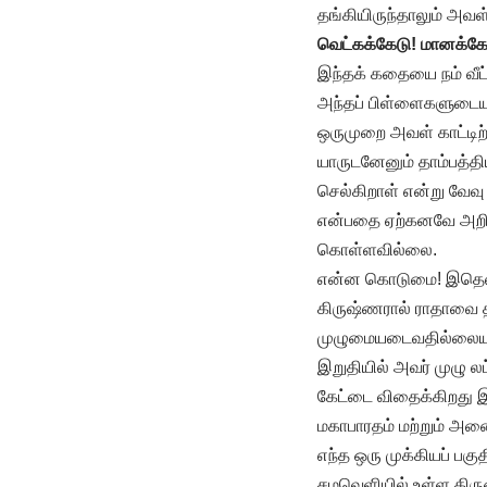
தங்கியிருந்தாலும் அவ
வெட்கக்கேடு! மானக்கே
இந்தக் கதையை நம் வீட
அந்தப் பிள்ளைகளுடைய ஒ
ஒருமுறை அவள் காட்ட
யாருடனேனும் தாம்பத்திய
செல்கிறாள் என்று வேவு 
என்பதை ஏற்கனவே அறிந்
கொள்ளவில்லை.
என்ன கொடுமை! இதெல்ல
கிருஷ்ணரால் ராதாவை த
முழுமையடைவதில்லையாம்
இறுதியில் அவர் முழு ல
கேட்டை விதைக்கிறது இ
மகாபாரதம் மற்றும் அன
எந்த ஒரு முக்கியப் பக
சமவெளியில் உள்ள கிருஷ