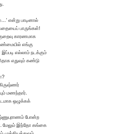
ு.
…’ என்று பாடினால்
 கதையைப் பாருங்கள்!
்குறைவு காரணமாக
 உண்மையில் எங்கு
இப்படி எல்லாம் நடக்கும்
ிதாக எதுவும் கண்டு
ா?
கிருஷ்ணர்
ம் மணந்தார்.
ட்டமாக ஒழுக்கக்
ிஷ்ணுபுராணம் போன்ற
ர். மேலும் இந்தோ கங்கை
் முக்கியத்துவம்