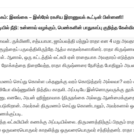
்கம்: இலங்கை – இஸ்ரேல் ரகசிய இராணுவக் கூட்டின் பின்னணி!
ியில் நீதி: உன்னாவ் வழக்கும், பெண்களின் பாதுகாப்பு குறித்த கேள்வி
ானவள். ருக்மிணி, சத்யபாமா, ஜாம்பவந்தி மற்றும் ராதா என 4 மறு அவ
 குழந்தைப் பருவத்திலிருந்தே ஆத்ம காதலர்களாகினர். ராதா கிருஷ்ண
ள். ஆனால், ஒரு கட்டத்தில் லட்சுமி ஏன் ராதையாக அவதாரம் எடுத்த
ர நோக்கத்தை நிறைவேற்ற, ராதா கிருஷ்ணரை நேசித்த போதிலும் 
ருமணம் செய்து கொள்ள பக்தனுக்கு வரம் கொடுத்தார் அல்லவா? வர
சுமியோ விஷ்ணுவின் நித்திய காதலி. அப்படியே இன்னொருவருக்கு தூக
்ணு. எனவே, அயன் ஹிஜ்தாவாக (திருநங்கை அல்லது ஆண்மைக்குறைவ
்படுகிறான். அவர்கள் திருமணம் செய்து கொண்டாலும், அவர்களால் 
ணக்குப்படி.
த லட்சுமியின் கணக்கு அப்படியில்லை. திருமணத்திற்குப் பிறகும் ரா
் ஒருவரையொருவர் காதலித்து ஒருவரையொருவர் சந்தித்தனர். ராதா 