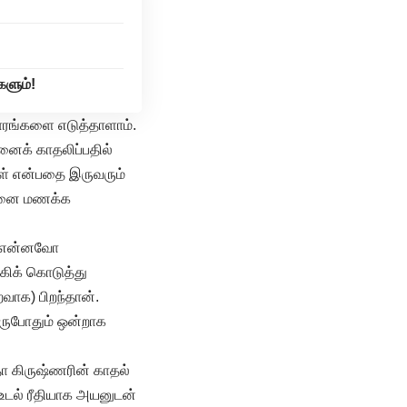
களும்!
தாரங்களை எடுத்தாளாம்.
னைக் காதலிப்பதில்
ாள் என்பதை இருவரும்
அயனை மணக்க
ம் என்னவோ
்கிக் கொடுத்து
ாக) பிறந்தான்.
ஒருபோதும் ஒன்றாக
தா கிருஷ்ணரின் காதல்
உடல் ரீதியாக அயனுடன்