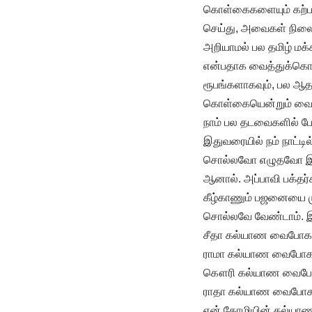
கொள்கைகளையும் கற்பனை
செய்து, அவைகள் நிலைப்
அறியாமல் பல தமிழ் மக
என்பதாக வைத்துக்கொண்
ரூபங்களாகவும், பல ஆ
கொள்கையென்றும் வைத்து
நாம் பல தடவைகளில் பேசி
இதுவரையில் நம் நாட்ட
சொல்லவோ எழுதவோ இல்ல
ஆனால். அப்பாவி பக்தர
கீழ்காணும் பஜனையை முக
சொல்லவே வேண்டாம். இ
சீதா கல்யாண வைபோக
ராமா கல்யாண வைபோக
கௌரி கல்யாண வைப
ராதா கல்யாண வைபோக
என் தோழியின் கல்யாண 