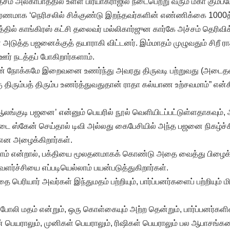
ரதேசம் அலகாபாத்தில் உள்ள பிரயாக்ராஜில் நடைபெற்று வரும் மகா கும்ப
காரணமாக ‘நெரிசலில் சிக்குண்டு இறந்தவர்களின் எண்ணிக்கை 1000த
தில் காங்கிரஸ் கட்சி தலைவர் மல்லிகார்ஜுன கார்கே அச்சம் தெரிவிக்
 அடுத்த பஜனைக்குத் தயாராகி விட்டனர். இம்மாதம் முழுவதும் சிறீ 
் நடத்தப் போகிறார்களாம்.
தன் நோக்கமே இறைவனை உணர்ந்து அவரது திருவடி பற்றுவது (அடைதல்
திரும்பத் திரும்ப உணர்த்துவதுதான் ராதா கல்யாண உற்சவமாம்” என்
ஆலங்குடி பஜனை’ என்னும் பெயரில் நூல் வெளியிடப்பட்டுள்ளதாகவும், அ
கோடை ஸ்கேன் செய்தால் டிவி அல்லது கைபேசியில் அந்த பஜனை நிகழ்ச்
 என அழைக்கிறார்கள்.
 என்றால், பக்தியை மூலதனமாகக் கொண்டு அதை வைத்து பிழைக்க
ர்ச்சியை எப்படியெல்லாம் பயன்படுத்துகிறார்கள்.
ெரியார் அவர்கள் இந்துமதம் பற்றியும், பார்ப்பனர்களைப் பற்றியும் ம
போலி மதம் என்றும், ஒரு கொள்கையும் அற்ற தென்றும், பார்ப்பனர்களின் 
ன் பெயராலும், முனிகள் பெயராலும், ரிஷிகள் பெயராலும் பல ஆபாசங்கள