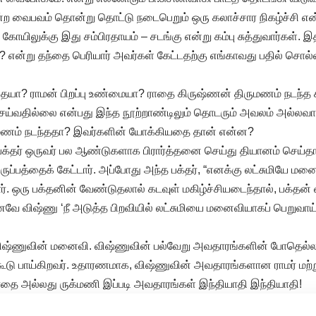
்ற வைபவம் தொன்று தொட்டு நடைபெறும் ஒரு கலாச்சார நிகழ்ச்சி என்
் கோயிலுக்கு இது சம்பிரதாயம் – சடங்கு என்று கம்பு சுத்துவார்கள். 
 என்று தந்தை பெரியார் அவர்கள் கேட்டதற்கு எங்காவது பதில் சொல்ல
யா? ராமன் பிறப்பு உண்மையா? ராதை கிருஷ்ணன் திருமணம் நடந்த
செய்வதில்லை என்பது இந்த நூற்றாண்டிலும் தொடரும் அவலம் அல்லவ
ுமணம் நடந்ததா? இவர்களின் யோக்கியதை தான் என்ன?
க்தர் ஒருவர் பல ஆண்டுகளாக பிரார்த்தனை செய்து தியானம் செய்தா
ுப்பத்தைக் கேட்டார். அப்போது அந்த பக்தர், “எனக்கு லட்சுமியே ம
ர். ஒரு பக்தனின் வேண்டுதலால் கடவுள் மகிழ்ச்சியடைந்தால், பக்தன் 
வே விஷ்ணு ‘நீ அடுத்த பிறவியில் லட்சுமியை மனைவியாகப் பெறுவாய்
ஷ்ணுவின் மனைவி. விஷ்ணுவின் பல்வேறு அவதாரங்களின் போதெல்லாம்,
கூடு பாய்கிறவர். உதாரணமாக, விஷ்ணுவின் அவதாரங்களான ராமர் மற்ற
ை அல்லது ருக்மணி இப்படி அவதாரங்கள் இந்தியாதி இந்தியாதி!