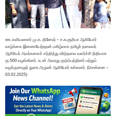
ஊடகவியலாளர் மு.க. தினேஷ் – ச.சு.சூரியா ஆகியோர்
வாழ்க்கை இணையேற்றதன் மகிழ்வாக தமிழர் தலைவர்
ஆசிரியர் அவர்களைச் சந்தித்து விடுதலை வளர்ச்சி நிதியாக
ரூ.500 வழங்கினர். உடன் அவரது குடும்பத்தினர் மற்றும்
வழக்குரைஞர் துரை.அருண் ஆகியோர் உள்ளனர். (சென்னை –
03.02.2025)