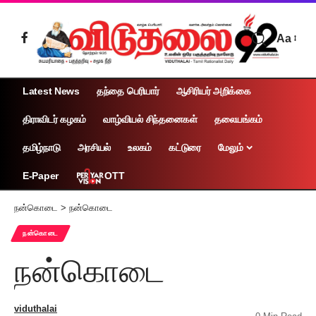
Aa
Latest News
தந்தை பெரியார்
ஆசிரியர் அறிக்கை
திராவிடர் கழகம்
வாழ்வியல் சிந்தனைகள்
தலையங்கம்
தமிழ்நாடு
அரசியல்
உலகம்
கட்டுரை
மேலும்
OTT
E-Paper
நன்கொடை
>
நன்கொடை
நன்கொடை
நன்கொடை
viduthalai