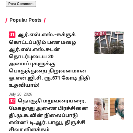
Popular Posts
ஆர்.எஸ்.எஸ்.–சுக்குக்
கொட்டப்படும் பண மழை
ஆர்.எஸ்.எஸ்.சுடன்
தொடர்புடைய 20
அமைப்புகளுக்கு
பொதுத்துறை நிறுவனமான
ஓ.என்.ஜி.சி. ரூ.671 கோடி நிதி
உதவியாம்!
July 20, 2026
தொகுதி மறுவரையறை,
மேகதாது அணை பிரச்சினை
தி.மு.க.வின் நிலைப்பாடு
என்ன? டி.ஆர். பாலு, திருச்சி
சிவா விளக்கம்