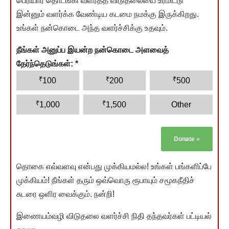
பெரியார் தொடங்கி வளர்த்த விடுதலையை உரமிட்டு
இன்னும் வளர்க்க வேண்டிய கடமை நமக்கு இருக்கிறது.
உங்கள் நன்கொடை அந்த வளர்ச்சிக்கு உதவும்.
நீங்கள் அனுப்ப இயன்ற நன்கொடை அளவைத்
தேர்ந்தெடுங்கள்:
*
₹
₹
₹
100
200
500
₹
₹
1,000
1,500
Other
Donate
»
தொகை எவ்வளவு என்பது முக்கியமல்ல! உங்கள் பங்களிப்பே
முக்கியம்! நீங்கள் தரும் ஒவ்வொரு ரூபாயும் சமூகநீதிச்
சுடரை ஒளிர வைக்கும். நன்றி!
இணையம்வழி விடுதலை வளர்ச்சி நிதி தந்தவர்கள் பட்டியல்