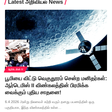
Latest அறிவியல் News
ஆர்டெமிஸ் II
பூமியை விட்டு வெகுதூரம் சென்ற மனிதர்கள்:
ஆர்டெமிஸ் II விண்கலத்தின் பிரமிக்க
வைக்கும் புதிய சாதனை!
6.4.2026 அன்று நிலவைச் சுற்றி வரும் தனது பயணத்தின் ஒரு
பகுதியாக, இந்த விண்கலத்தில் உள்ள…