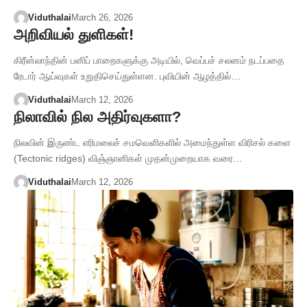
Viduthalai
March 26, 2026
அறிவியல் துளிகள்!
கிரீன்லாந்தின் பனிப் பாறைகளுக்கு அடியில், வெப்பச் சலனம் நடப்பதை
ரேடார் ஆய்வுகள் உறுதிசெய்துள்ளன. புவியின் ஆழத்தில்…
Viduthalai
March 12, 2026
நிலாவில் நில அதிர்வுகளா?
நிலவின் இருண்ட எரிமலைச் சமவெளிகளில் அமைந்துள்ள விரிசல் களை
(Tectonic ridges) விஞ்ஞானிகள் முதன்முறையாக வரை…
Viduthalai
March 12, 2026