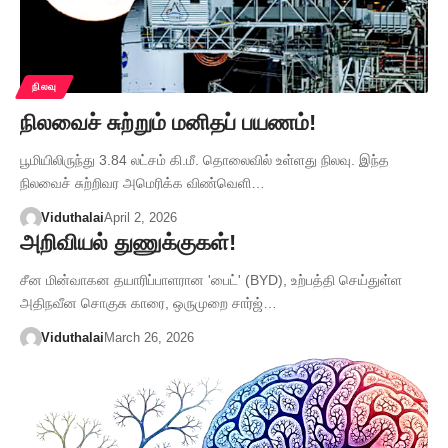
நிலவு
நிலவைச் சுற்றும் மனிதப் பயணம்!
பூமியிலிருந்து 3.84 லட்சம் கி.மீ. தொலைவில் உள்ளது நிலவு. இந்த
நிலவைச் சுற்றிவர அமெரிக்க விண்வெளி…
Viduthalai
April 2, 2026
அறிவியல் துணுக்குகள்!
சீன மின்வாகன தயாரிப்பாளரான 'பைட்' (BYD), உற்பத்தி செய்துள்ள
அதிநவீன சொகுசு காரை, ஒருமுறை சார்ஜ்…
Viduthalai
March 26, 2026