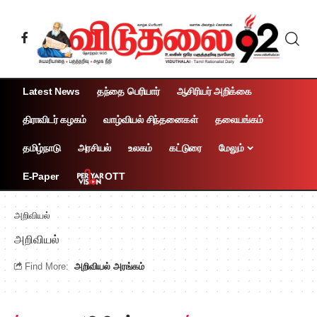
Latest News
தந்தை பெரியார்
ஆசிரியர் அறிக்கை
திராவிடர் கழகம்
வாழ்வியல் சிந்தனைகள்
தலையங்கம்
தமிழ்நாடு
அரசியல்
உலகம்
கட்டுரை
மேலும்
OTT
E-Paper
அறிவியல்
அறிவியல்
Find More:
அறிவியல் அரங்கம்