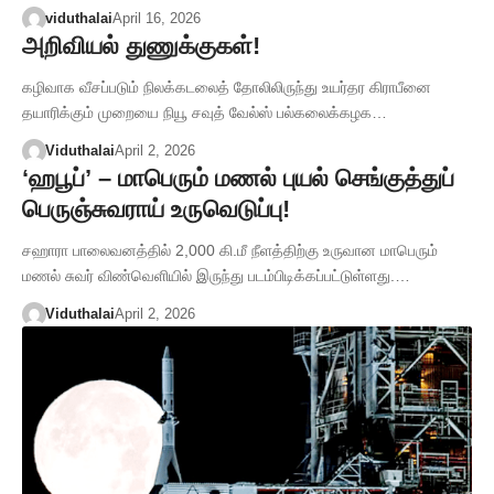
viduthalai
April 16, 2026
அறிவியல் துணுக்குகள்!
கழிவாக வீசப்படும் நிலக்கடலைத் தோலிலிருந்து உயர்தர கிராபீனை
தயாரிக்கும் முறையை நியூ சவுத் வேல்ஸ் பல்கலைக்கழக…
Viduthalai
April 2, 2026
‘ஹபூப்’ – மாபெரும் மணல் புயல் செங்குத்துப்
பெருஞ்சுவராய் உருவெடுப்பு!
சஹாரா பாலைவனத்தில் 2,000 கி.மீ நீளத்திற்கு உருவான மாபெரும்
மணல் சுவர் விண்வெளியில் இருந்து படம்பிடிக்கப்பட்டுள்ளது.…
Viduthalai
April 2, 2026