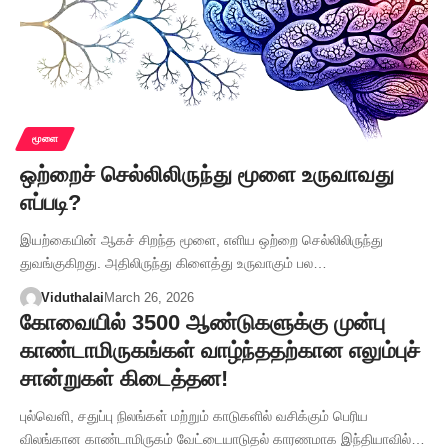
மூளை
ஒற்றைச் செல்லிலிருந்து மூளை உருவாவது
எப்படி?
இயற்கையின் ஆகச் சிறந்த மூளை, எளிய ஒற்றை செல்லிலிருந்து
துவங்குகிறது. அதிலிருந்து கிளைத்து உருவாகும் பல…
Viduthalai
March 26, 2026
கோவையில் 3500 ஆண்டுகளுக்கு முன்பு
காண்டாமிருகங்கள் வாழ்ந்ததற்கான எலும்புச்
சான்றுகள் கிடைத்தன!
புல்வெளி, சதுப்பு நிலங்கள் மற்றும் காடுகளில் வசிக்கும் பெரிய
விலங்கான காண்டாமிருகம் வேட்டையாடுதல் காரணமாக இந்தியாவில்…