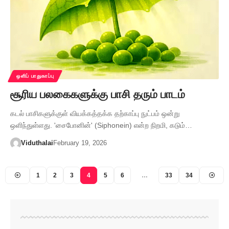
ஒளிப் பாதுகாப்பு
சூரிய பலகைகளுக்கு பாசி தரும் பாடம்
கடல் பாசிகளுக்குள் வியக்கத்தக்க தற்காப்பு நுட்பம் ஒன்று
ஒளிந்துள்ளது. 'சைபோனின்' (Siphonein) என்ற நிறமி, கடும்…
Viduthalai
February 19, 2026
1
2
3
4
5
6
…
33
34