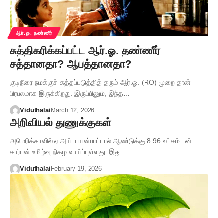
ஆர்.ஓ. தண்ணீர்
சுத்திகரிக்கப்பட்ட ஆர்.ஓ. தண்ணீர்
சத்தானதா? ஆபத்தானதா?
குடிநீரை நமக்குச் சுத்தப்படுத்தித் தரும் ஆர்.ஓ. (RO) முறை தான்
பிரபலமாக இருக்கிறது. இருப்பினும், இந்த…
Viduthalai
March 12, 2026
அறிவியல் துணுக்குகள்
அமெரிக்காவில் ஏ.அய். பயன்பாட்டால் ஆண்டுக்கு 8.96 லட்சம் டன்
கார்பன் உமிழ்வு நிகழ வாய்ப்புள்ளது. இது…
Viduthalai
February 19, 2026