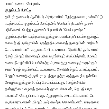
பாராட்டினைப் பெற்றார்.
குறும்படப் போட்டி
தமிழர் தலைவர் ஆசிரியர் அவர்களின் பிறந்தநாளை முன்னிட்டு
நடத்தப்பட்ட குறும்படப் போட்டியில் பெரியார் திடலில் முதல்
பரிசினைப் பெற்ற புதுவைப் பிரபாவின் “மெய்யுணர்வு”
குறும்படத்தில் நடித்தவர்களுக்கும், பணியாற்றியவர்களுக்கும்
கலைத் திருவிழாவில் பகுத்தறிவு கலைத் துறையின் மாநிலச்
செயலாளர் மாரி. கருணாநிதி பயனாடை அணிவித்தும், சான்
றிதழ் மற்றும் நினைவுப் பரிசு வழங்கியும் சிறப்பித்தார். மேலும்
கலை நிகழ்ச்சியில் பங்கேற்ற அனைத்து கலைஞர்களுக்கும்
சான்றிதழ் வழங்கியும், பயனாடை அணிவித்தும் பாராட்டினார்.
மேலும் கலைத் திருவிழா நடத்துவதற்கு ஒத்துழைப்பு நல்கிய
தோழர்களுக்கும் சிறப்பு செய்யப்பட்டது. நிகழ்ச்சியில்
தன்னுரிமை கழகத் தலைவர் தூ.சடகோபன், தெ. தியாகு,
நகராட்சி பொறுப்பாளர் மு. ஆறுமுகம், ஊடகவியலாளர் பெ.
ஆதிநாராயணன் மற்றும் பலர் கலந்து கொண்டனர். விடுதலை
வாசகர் வட்டச் செயலாளர் ஆ. சிவராசனின் நன்றியுரையுடன்