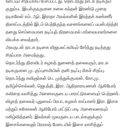
உடையும் சிறப்பாகப் பேசப்பட்டது. தொடர்ந்து நாடக நடிகரும்
குறும்பட இயக்குநருமான கலை கந்தன் இரண்டு முறை
நடிகவேள் எம். ஆர். இராதா அவர்களின் இரத்தக் கண்ணீர்
திரைப்படத்தில் இடம் பெற்றிருந்த வசனங்களைப் பயன்படுத்தி
தனது செம்மையான நடிப்புத் திறமையால் பார்வையாளர்களை
வியக்க வைத்தார்.
அவருடன் நாடக நடிகை விஜயலட்சுமியும் சேர்ந்து நடித்தது
சிறப்பாக அமைந்தது.
தொடர்ந்து திராவிடர் கழகத் துணைத் தலைவரும், நாடக
நடிகருமான மு. குப்புசாமியின் தனி நடிப்பு மிகச் சிறப்பு.
தொடர்ந்து கவிஞர்கள் பெ. முத்துக்குமரன், கோ.மு.
தமிழ்ச்செல்வன், ஜெயந்தி, இரா. ஆதிநாராயணன் ஆகியோர்
கவிதை வாசித்து அனைவருடைய பாராட்டுகளையும் பெற்றனர்.
விழாத் தலைவர் புதுவைப் பிரபா, கழகக் காப்பாளர் இரா. இராசு
மற்றும் கரிகாலன் ஆகியோர் பாட்டுப் பாடி அனைவரையும்
மகிழ்வித்தனர். இவர்கள் மூவருடைய பாடல்களுக்கும்
இசைக்கலைஞர் பிரகாஷ் மேடையில் இசை வாசித்துப்