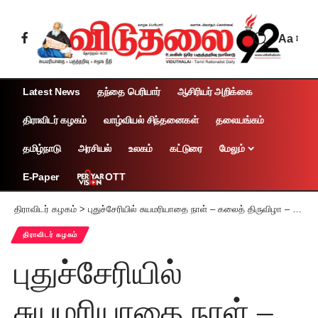
Aa
Latest News
தந்தை பெரியார்
ஆசிரியர் அறிக்கை
திராவிடர் கழகம்
வாழ்வியல் சிந்தனைகள்
தலையங்கம்
தமிழ்நாடு
அரசியல்
உலகம்
கட்டுரை
மேலும்
OTT
E-Paper
திராவிடர் கழகம்
>
புதுச்சேரியில் சுயமரியாதை நாள் – கலைத் திருவிழா – 2024
திராவிடர் கழகம்
புதுச்சேரியில்
சுயமரியாதை நாள் –