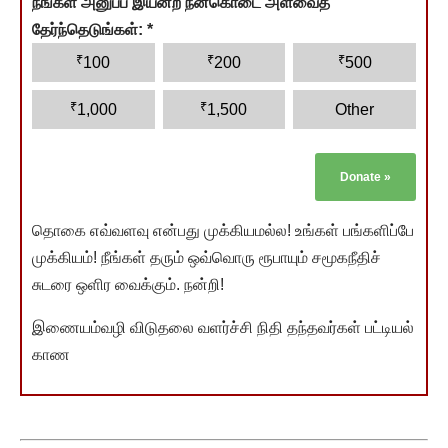
நீங்கள் அனுப்ப இயன்ற நன்கொடை அளவைத்
தேர்ந்தெடுங்கள்:
*
₹
₹
₹
100
200
500
₹
₹
1,000
1,500
Other
Donate
»
தொகை எவ்வளவு என்பது முக்கியமல்ல! உங்கள் பங்களிப்பே
முக்கியம்! நீங்கள் தரும் ஒவ்வொரு ரூபாயும் சமூகநீதிச்
சுடரை ஒளிர வைக்கும். நன்றி!
இணையம்வழி விடுதலை வளர்ச்சி நிதி தந்தவர்கள் பட்டியல்
காண