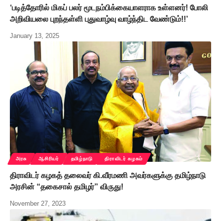
‘படித்தோரில் மிகப் பலர் மூடநம்பிக்கையாளராக உள்ளனர்! போலி
அறிவியலை புறந்தள்ளி புதுவாழ்வு வாழ்ந்திட வேண்டும்!!’
January 13, 2025
அரசு
ஆசிரியர்
தமிழ்நாடு
திராவிடர் கழகம்
திராவிடர் கழகத் தலைவர் கி.வீரமணி அவர்களுக்கு தமிழ்நாடு
அரசின் “தகைசால் தமிழர்” விருது!
November 27, 2023