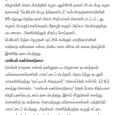
விழாவின் தொடக்கத்தில் கழக புதுச்சேரி நகராட்சி வடக்கு கழக
தலைவர் “பெரியார் பெரு ந்தொண்டர்” எஸ்.கிருஷ்ணசாமியின்
85-ஆவது பிறந்த நாள் மிகச் சிறப்பாகக் கொண்டாடப் பட்டது.
கழகப் பொறுப்பாளர்களும், தோழர் களும் அய்யா அவர்களுக்கு
பய னாடை அணிவித்துச் சிறப்பு செய்தனர்.
பெரியார் பிஞ்சு அமுதன் புரட்சிக் கவிஞர் பாரதிதாசனின்
கவிதை வரிகளை உள்ளடக்கிய உரை வீச்சுடன் கலை நிகழ்ச்சி
இனிதே நடைபெற்றது.
பாலியல் வன்கொடுமை
செல்வி சாதனா சங்கர் தன்னுடைய அழகான நடனத்தால்
பார்வையாளர்களின் பாராட்டைப் பெற்றார். தொடர்ந்து கடலூர்
மாநகரிலிருந்து “நாட்டியச் சிறகுகள்” அமைப்பின் சார்பில் 12 பேர்
கலந்து கொண்ட “பாலியல் வன்கொடுமை” தொடர்பாக சிறப்பான
விழிப்புணர்வு நடனம் நடைபெற்றது. இளம் சிறுமிகள் கலந்து
கொண்டு நடனத்தை அமைத்தது பார்வையாளர்கள் மத்தியில்
பாராட்டைப் பெற்றது. அவர்கள் அணிந்திருந்த கருஞ் சட்டை