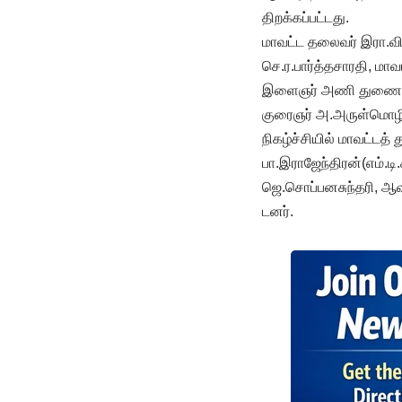
திறக்கப்பட்டது.
மாவட்ட தலைவர் இரா.வ
செ.ர.பார்த்தசாரதி, ம
இளைஞர் அணி துணை செய
குரைஞர் அ.அருள்மொழி 
நிகழ்ச்சியில் மாவட்டத
பா.இராஜேந்திரன்(எம்.
ஜெ.சொப்பனசுந்தரி, ஆவ
டனர்.