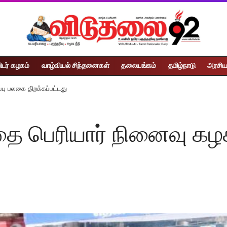
ிடர் கழகம்
வாழ்வியல் சிந்தனைகள்
தலையங்கம்
தமிழ்நாடு
அரசிய
பு பலகை திறக்கப்பட்டது
ை பெரியார் நினைவு கழ