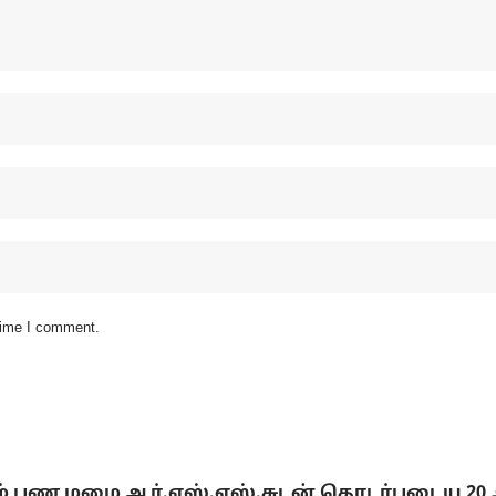
 time I comment.
டும் பண மழை ஆர்.எஸ்.எஸ்.சுடன் தொடர்புடைய 20