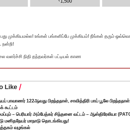
₹
1,500
முக்கியமல்ல! உங்கள் பங்களிப்பே முக்கியம்! நீங்கள் தரும் ஒவ்வொர
 நன்றி!
வளர்ச்சி நிதி தந்தவர்கள் பட்டியல் காண
o Like
யப் பாவாணர் 122ஆவது பிறந்தநாள், சாவித்திரி பாய் பூலே பிறந்தநாள் 
் கூட்டம்
ைப்பும் – பெரியார் அம்பேத்கர் சிந்தனை வட்டம் – ஆஸ்திரேலியா (P
்டு மனிதநேயர் மாநாடு தொடங்கியது!
ுத்தகம் வழங்கல்