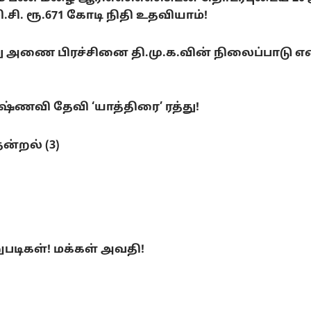
. ரூ.671 கோடி நிதி உதவியாம்!
ை பிரச்சினை தி.மு.க.வின் நிலைப்பாடு என்ன
ணவி தேவி ‘யாத்திரை’ ரத்து!
ன்றல் (3)
ுபடிகள்! மக்கள் அவதி!