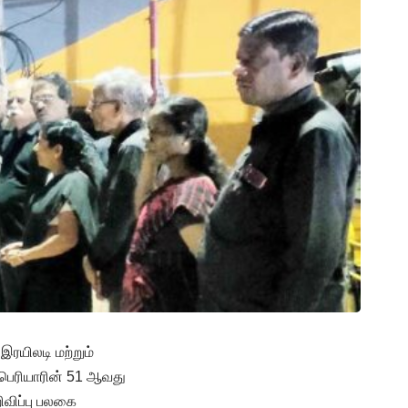
யிலடி மற்றும்
ை பெரியாரின் 51 ஆவது
விப்பு பலகை