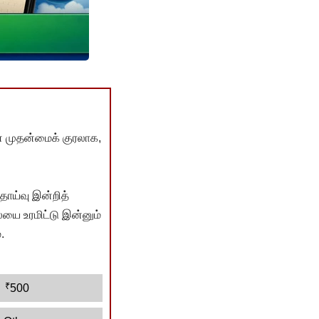
் முதன்மைக் குரலாக,
ொய்வு இன்றித்
யை உரமிட்டு இன்னும்
.
₹
500