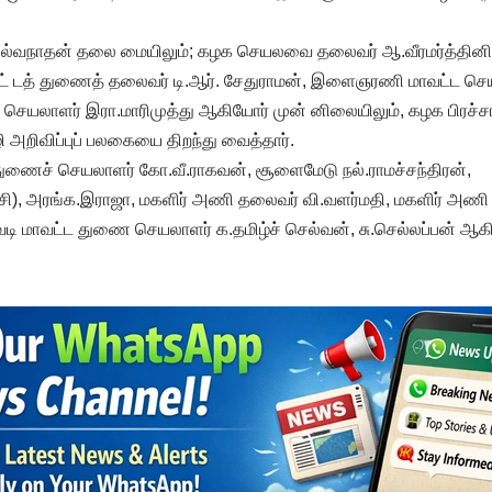
ில்வநாதன் தலை மையிலும்; கழக செயலவை தலைவர் ஆ.வீரமர்த்தினி
ாவட் டத் துணைத் தலைவர் டி.ஆர். சேதுராமன், இளைஞரணி மாவட்ட ச
லாளர் இரா.மாரிமுத்து ஆகியோர் முன் னிலையிலும், கழக பிரச்ச
அறிவிப்புப் பலகையை திறந்து வைத்தார்.
் துணைச் செயலாளர் கோ.வீ.ராகவன், சூளைமேடு நல்.ராமச்சந்திரன்,
டி.சி), அரங்க.இராஜா, மகளிர் அணி தலைவர் வி.வளர்மதி, மகளிர் அணி
டி மாவட்ட துணை செயலாளர் க.தமிழ்ச் செல்வன், சு.செல்லப்பன் ஆ