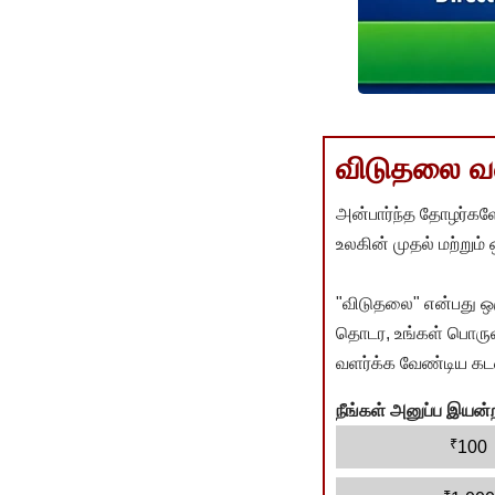
விடுதலை வளர
அன்பார்ந்த தோழர்களே
உலகின் முதல் மற்றும்
"விடுதலை" என்பது ஒ
தொடர, உங்கள் பொருளா
வளர்க்க வேண்டிய கடம
நீங்கள் அனுப்ப இய
₹
100