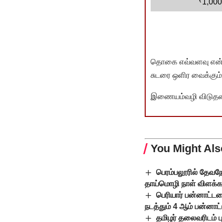
₹
1,000
தொகை எவ்வளவு என்பது 
சுடரை ஒளிர வைக்கும்.
இணையம்வழி விடுதலை 
You Might Als
பெரம்பலூரில் தேவநே
தாய்மொழி நாள் விளக்கக
பெரியார் பன்னாட்டம
நடத்தும் 4 ஆம் பன்னாட
தமிழர் தலைவரிடம் ப