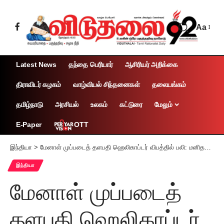
Aa
Latest News
தந்தை பெரியார்
ஆசிரியர் அறிக்கை
திராவிடர் கழகம்
வாழ்வியல் சிந்தனைகள்
தலையங்கம்
தமிழ்நாடு
அரசியல்
உலகம்
கட்டுரை
மேலும்
OTT
E-Paper
இந்தியா
>
மேனாள் முப்படைத் தளபதி ஹெலிகாப்டர் விபத்தில் பலி: மனிதத் தவறே காரணம்!
இந்தியா
மேனாள் முப்படைத்
தளபதி ஹெலிகாப்டர்