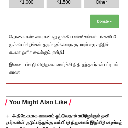
₹
₹
1,000
1,500
Other
Donate
»
தொகை எவ்வளவு என்பது முக்கியமல்ல! உங்கள் பங்களிப்பே
முக்கியம்! நீங்கள் தரும் ஒவ்வொரு ரூபாயும் சமூகநீதிச்
சுடரை ஒளிர வைக்கும். நன்றி!
இணையம்வழி விடுதலை வளர்ச்சி நிதி தந்தவர்கள் பட்டியல்
காண
You Might Also Like
அதிவேகமாக வாகனம் ஓட்டுவதால் உயிரிழக்கும் தனி
நபர்களின் குடும்பத்துக்கு காப்பீட்டு நிறுவனம் இழப்பீடு வழங்கத்