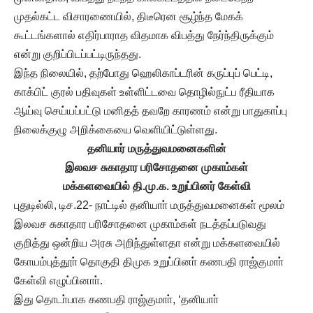
முதல்கட்ட விசாரணையில், திடீரென சூழ்ந்த மேகக்
கூட்டங்களால் எதிர்பாராத விதமாக விபத்து நேர்ந்திருக்கும்
என்று குறிப்பிடப்பட்டிருந்தது.
இந்த நிலையில், தற்போது ஹெலிகாப்டரின் கருப்புப் பெட்டி,
காக்பிட் குரல் பதிவுகள் உள்ளிட்டவை தொழில்நுட்ப ரீதியாக
ஆய்வு செய்யப்பட்டு மனிதத் தவறே காரணம் என்று பாதுகாப்பு
நிலைக்குழு அறிக்கையை வெளியிட்டுள்ளது.
தனியார் மருத்துவமனைகளின்
இலவச சுகாதார பரிசோதனை முகாம்கள்
மக்களவையில் தி.மு.க. உறுப்பினர் கேள்வி
புதுடில்லி, டிச.22- நாட்டில் தனியாா் மருத்துவமனைகள் மூலம்
இலவச சுகாதார பரிசோதனை முகாம்கள் நடத்தப்படுவது
குறித்து ஒன்றிய அரசு அறிந்துள்ளதா என்று மக்களவையில்
கோயம்புத்தூா் தொகுதி திமுக உறுப்பினா் கணபதி ராஜ்குமாா்
கேள்வி எழுப்பினாா்.
இது தொடா்பாக கணபதி ராஜ்குமாா், ‘தனியாா்