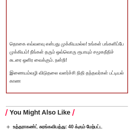
தொகை எவ்வளவு என்பது முக்கியமல்ல! உங்கள் பங்களிப்பே
முக்கியம்! நீங்கள் தரும் ஒவ்வொரு ரூபாயும் சமூகநீதிச்
சுடரை ஒளிர வைக்கும். நன்றி!
இணையம்வழி விடுதலை வளர்ச்சி நிதி தந்தவர்கள் பட்டியல்
காண
You Might Also Like
உத்தராகண்ட் சுரங்கவிபத்து: 40 க்கும் மேற்பட்ட
தொழிலாளர்களை மீட்கும் பணியில் சுணக்கம்