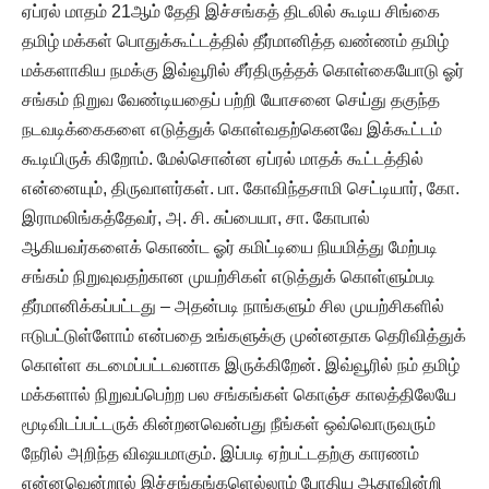
ஏப்ரல் மாதம் 21ஆம் தேதி இச்சங்கத் திடலில் கூடிய சிங்கை
தமிழ் மக்கள் பொதுக்கூட்டத்தில் தீர்மானித்த வண்ணம் தமிழ்
மக்களாகிய நமக்கு இவ்வூரில் சீர்திருத்தக் கொள்கையோடு ஓர்
சங்கம் நிறுவ வேண்டியதைப் பற்றி யோசனை செய்து தகுந்த
நடவடிக்கைகளை எடுத்துக் கொள்வதற்கெனவே இக்கூட்டம்
கூடியிருக் கிறோம். மேல்சொன்ன ஏப்ரல் மாதக் கூட்டத்தில்
என்னையும், திருவாளர்கள். பா. கோவிந்தசாமி செட்டியார், கோ.
இராமலிங்கத்தேவர், அ. சி. சுப்பையா, சா. கோபால்
ஆகியவர்களைக் கொண்ட ஓர் கமிட்டியை நியமித்து மேற்படி
சங்கம் நிறுவுவதற்கான முயற்சிகள் எடுத்துக் கொள்ளும்படி
தீர்மானிக்கப்பட்டது – அதன்படி நாங்களும் சில முயற்சிகளில்
ஈடுபட்டுள்ளோம் என்பதை உங்களுக்கு முன்னதாக தெரிவித்துக்
கொள்ள கடமைப்பட்டவனாக இருக்கிறேன். இவ்வூரில் நம் தமிழ்
மக்களால் நிறுவப்பெற்ற பல சங்கங்கள் கொஞ்ச காலத்திலேயே
மூடிவிடப்பட்டருக் கின்றனவென்பது நீங்கள் ஒவ்வொருவரும்
நேரில் அறிந்த விஷயமாகும். இப்படி ஏற்பட்டதற்கு காரணம்
என்னவென்றால் இச்சங்கங்களெல்லாம் போதிய ஆதரவின்றி