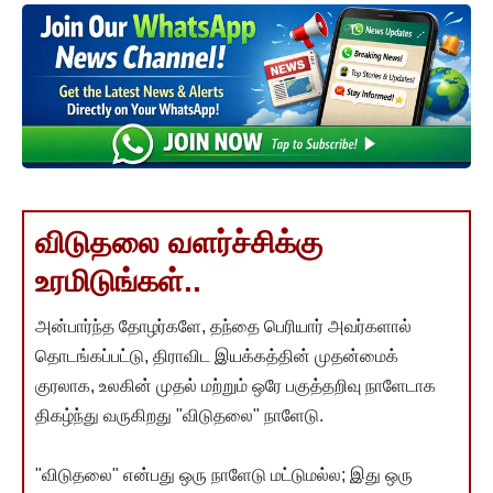
விடுதலை வளர்ச்சிக்கு
உரமிடுங்கள்..
அன்பார்ந்த தோழர்களே, தந்தை பெரியார் அவர்களால்
தொடங்கப்பட்டு, திராவிட இயக்கத்தின் முதன்மைக்
குரலாக, உலகின் முதல் மற்றும் ஒரே பகுத்தறிவு நாளேடாக
திகழ்ந்து வருகிறது "விடுதலை" நாளேடு.
"விடுதலை" என்பது ஒரு நாளேடு மட்டுமல்ல; இது ஒரு