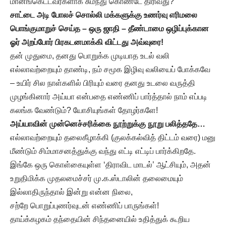
மானங்கெட்டவர்களாக சுமந்து கொண்டே திரிவது?”
சாட்டை அடி போலச் சொல்லி மக்களுக்கு உணர்வு எரிமலை
பொங்குமாறுச் செய்த – ஒரு ஜாதி – தீண்டாமை ஒழிப்புக்கான
ஓர் அறப்போர் பிரகடனமாக்கி விட்டது அவ்வுரை!
தன் முதுமை, தனது பொறுக்க முடியாத உடல் வலி
எல்லாவற்றையும் தாண்டி, நம் சமூக இழிவு வலியைப் போக்கவே
– உயிர் சில நாள்களில் பிரியும் வரை தனது உடலை வருத்தி
முழங்கினார் அய்யா என்பதை எண்ணிப் பார்த்தால் நாம் எப்படி
கலங்க வேண்டும்? யோசியுங்கள் தோழர்களே!
அய்யாவின் முன்னெச்சரிக்கை நூற்றுக்கு நூறு பலித்ததே…
எல்லாவற்றையும் தலைகீழாக்கி (குலக்கல்வித் திட்டம் வரை) மனு
மீண்டும் சிம்மாசனத்துக்கு வந்து எட்டி எட்டிப் பார்க்கிறதே.
இங்கே ஒரு கொள்கையுள்ள ‘திராவிட மாடல்’ ஆட்சியும், அதன்
உறுதிமிக்க முதலமைச்சர் மு.க.ஸ்டாலின் தலைமையும்
இல்லாதிருந்தால் இன்று என்ன நிலை,
சற்றே பொறுப்புணர்வுடன் எண்ணிப் பாருங்கள்!
தாய்க்கழகம் தந்தையின் சிந்தனையில் உதித்துக் கூறிய