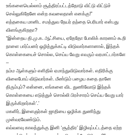
உங்களையெல்லாம் சூத்திரப்பட்டத்தோடு விட்டு விட்டுச்
செல்லுகிறேனே என்ற கவலைதான் எனக்கு!”
எத்தகைய மானிட சமத்துவ நேயர் தந்தை பெரியார் என்பது
விளங்குகிறதா?
“இன்றைய தி.மு.க. ஆட்சியை, ஏதேதோ போலிக் காரணம் கூறி
நாளை பார்ப்பனர் ஒழித்துக்கட்டி விடுவார்களானால், இந்தக்
கொள்கையைச் சொல்ல, செய்ய வேறு எவரும் வரமாட்டார்களே
–
நம்ம ஆள்களும் எளிதில் ஏமாந்துவிடுவார்கள். எதிரிக்கு
விலைபோய் விடுவார்கள். மீண்டும் பழைய கதை தானே
திரும்பும்? என்னை, எங்களை விட துணிவோடு இந்தக்
கொள்கையை எடுத்துச் சொல்லி பிரச்சாரம் செய்ய வேறு யார்
இருக்கிறார்கள்’.’
மகளிர், இளைஞர்கள் ஜாதியை ஒழிக்க துணிந்து
முன்வரவேண்டும்.
எவ்வளவு காலத்துக்கு இனி ‘சூத்திர’ இழிவுப்பட்டத்தை ஏற்ற