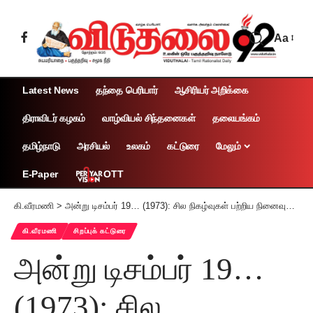
Aa
Latest News
தந்தை பெரியார்
ஆசிரியர் அறிக்கை
திராவிடர் கழகம்
வாழ்வியல் சிந்தனைகள்
தலையங்கம்
தமிழ்நாடு
அரசியல்
உலகம்
கட்டுரை
மேலும்
OTT
E-Paper
கி.வீரமணி
>
அன்று டிசம்பர் 19… (1973): சில நிகழ்வுகள் பற்றிய நினைவுகள் (2)
கி.வீரமணி
சிறப்புக் கட்டுரை
அன்று டிசம்பர் 19…
(1973): சில