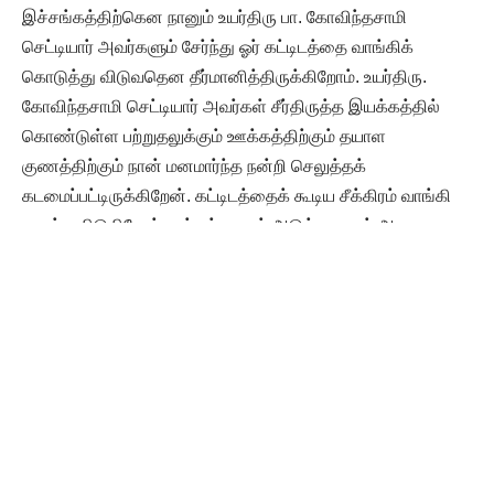
இச்சங்கத்திற்கென நானும் உயர்திரு பா. கோவிந்தசாமி
செட்டியார் அவர்களும் சேர்ந்து ஓர் கட்டிடத்தை வாங்கிக்
கொடுத்து விடுவதென தீர்மானித்திருக்கிறோம். உயர்திரு.
கோவிந்தசாமி செட்டியார் அவர்கள் சீர்திருத்த இயக்கத்தில்
கொண்டுள்ள பற்றுதலுக்கும் ஊக்கத்திற்கும் தயாள
குணத்திற்கும் நான் மனமார்ந்த நன்றி செலுத்தக்
கடமைப்பட்டிருக்கிறேன். கட்டிடத்தைக் கூடிய சீக்கிரம் வாங்கி
முடித்துவிடுகிறோம். சங்கத்தையும் அடுத்த மாதம் அதாவது
ஆவணி மாதம் பத்துப் பன்னிரண்டு தேதிக்குள் நிறுவிவிட
வேண்டுமென விரும்புகிறேன்.
தீண்டாமையை ஒழித்தல்
நிற்க, நாம் ஆரம்பிக்கப் போகும் சங்கத்தின் முக்கிய
நோக்கங்கள் சிலவற்றை உங்கட்குச் சொல்ல விரும்புகிறேன்.
1. மக்கள் பிறவியில் உயர்வு தாழ்வு கற்பிக்கும் வருணாசிரம
தருமத்தையும், தீண்டாமையையும் ஒழித்தல்.
2. பெண்களுக்கு உரிமை அளித்தல்.
3. அறிவு விருத்திக்கான கல்வியைப் போதித்தல்.