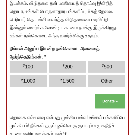
இயக்கம். விடுதலை தன் பணியைத் தொய்வு இன்றித்
தொடர, உங்கள் பொருளாதார பங்களிப்பு மிகத் தேவை.
பெரியார் தொடங்கி வளர்த்த விடுதலையை உரமிட்டு
இன்னும் வளர்க்க வேண்டிய கடமை நமக்கு இருக்கிறது.
உங்கள் நன்கொடை அந்த வளர்ச்சிக்கு உதவும்.
நீங்கள் அனுப்ப இயன்ற நன்கொடை அளவைத்
தேர்ந்தெடுங்கள்:
*
₹
₹
₹
100
200
500
₹
₹
1,000
1,500
Other
Donate
»
தொகை எவ்வளவு என்பது முக்கியமல்ல! உங்கள் பங்களிப்பே
முக்கியம்! நீங்கள் தரும் ஒவ்வொரு ரூபாயும் சமூகநீதிச்
சுடரை ஒளிர வைக்கும். நன்றி!