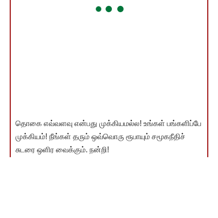
தொகை எவ்வளவு என்பது முக்கியமல்ல! உங்கள் பங்களிப்பே
முக்கியம்! நீங்கள் தரும் ஒவ்வொரு ரூபாயும் சமூகநீதிச்
சுடரை ஒளிர வைக்கும். நன்றி!
இணையம்வழி விடுதலை வளர்ச்சி நிதி தந்தவர்கள் பட்டியல்
காண