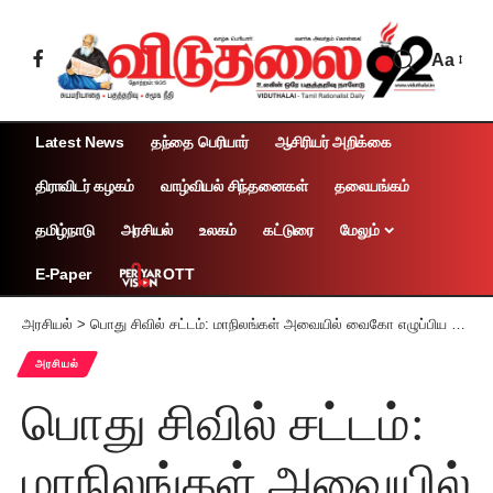
Aa
Latest News
தந்தை பெரியார்
ஆசிரியர் அறிக்கை
திராவிடர் கழகம்
வாழ்வியல் சிந்தனைகள்
தலையங்கம்
தமிழ்நாடு
அரசியல்
உலகம்
கட்டுரை
மேலும்
OTT
E-Paper
அரசியல்
>
பொது சிவில் சட்டம்: மாநிலங்கள் அவையில் வைகோ எழுப்பிய கேள்வி
அரசியல்
பொது சிவில் சட்டம்:
மாநிலங்கள் அவையில்