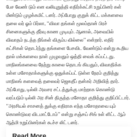
பேச வேண் டும் என வலியுறுத்தி எதிர்க்கட்சி உறுப்பினர் கள்
மீண்டும் முழக்கமிட் டனர். அப்போது குறுக் கிட்ட மக்களவை
தலை வர் ஓம் பிர்லா, ‘‘விவா தங்கள் மூலம்தான் பிரச்
சினைகளுக்கு தீர்வு காண முடியும். ஆனால், அவையில்
விவாதம் நடத்த நீங்கள் விரும்ப வில்லை’’ என்றார். எதிர்
கட்சிகள் தொடர்ந்து தங்களை பேசவிட வேண்டும் என்று கூறிய
தால் மக்களவை நாள் முழுவதும் ஒத்தி வைக் கப்பட்டது.
மாநிலங்களவை நேற்று காலை தொடங் கியதும், விவாதிக்க
உள்ள மசோதாக்களுக்கு ஒதுக்கப்பட் டுள்ள நேரம் குறித்து
மாநிலங் களவைத் தலைவர் ஜெகதீப் தன்கர் அறிவித் தார்.
அப்போது, டில்லி அவசர சட்டத்துக்கு மாற்றாக கொண்டு
வரப்படும் டில்லி அர சின் திருத்த மசோதா குறித்து குறிப்பிட்டார்.
‘‘அரசியல் சாசனத் துக்கு எதிராக எந்த மசோதாவை யும்
கொண்டுவர விடமாட்டோம்’’ என்று சஞ்சய் சிங் உள் ளிட்ட ஆம்
ஆத்மி உறுப்பினர்கள் கூச்ச லிட் டனர்.
Read More