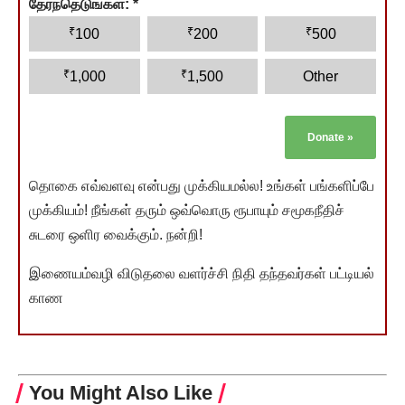
தேர்ந்தெடுங்கள்:
*
₹
₹
₹
100
200
500
₹
₹
1,000
1,500
Other
Donate
»
தொகை எவ்வளவு என்பது முக்கியமல்ல! உங்கள் பங்களிப்பே
முக்கியம்! நீங்கள் தரும் ஒவ்வொரு ரூபாயும் சமூகநீதிச்
சுடரை ஒளிர வைக்கும். நன்றி!
இணையம்வழி விடுதலை வளர்ச்சி நிதி தந்தவர்கள் பட்டியல்
காண
You Might Also Like