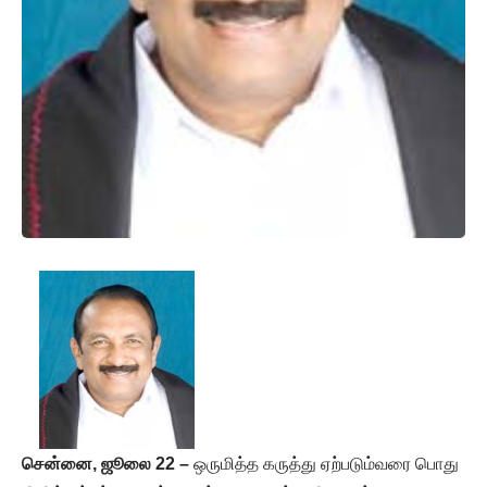
சென்னை, ஜூலை 22 –
ஒருமித்த கருத்து ஏற்படும்வரை பொது