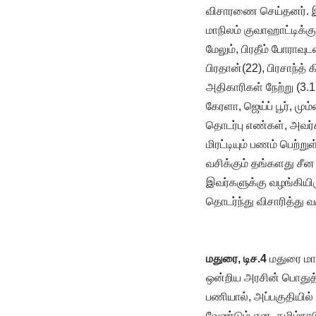
விசாரணை செய்தனர். இ
மாநிலம் குவாஹாட்டிக்
மேலும், பிரதீம் போராவு
பிரதான்(22), பிரசாந்த்
அதிகாரிகள் நேற்று (3
கேரளா, ஜெய்ப் பூர், 
தொடர்பு எண்கள், அவர்க
மிரட்டியும் பணம் பெற்
வசிக்கும் தங்களது சீ
இவர்களுக்கு வழங்கியி
தொடர்ந்து விசாரித்து வ
மதுரை, டிச.4
மதுரை மாவ
ஒன்றிய அரசின் பொதுத்த
பணியால், அப்பகுதியில் 
வேண்டும் என, தமிழ்நாட