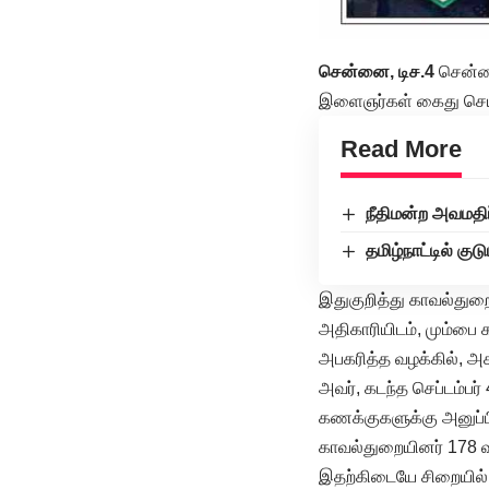
சென்னை, டிச.4
சென்னைய
இளைஞர்கள் கைது செய்ய
Read More
நீதிமன்ற அவமதிப
தமிழ்நாட்டில் 
இதுகுறித்து காவல்துறை
அதிகாரியிடம், மும்பை க
அபகரித்த வழக்கில், அச
அவர், கடந்த செப்டம்பர
கணக்குகளுக்கு அனுப்பி
காவல்துறையினர் 178 வ
இதற்கிடையே சிறையில் அ