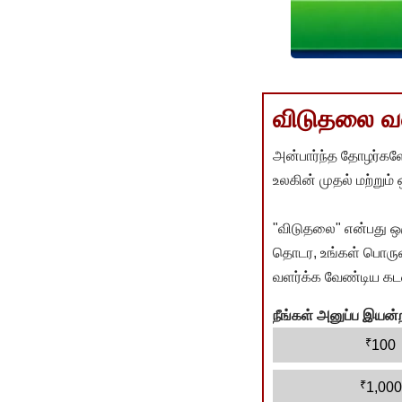
விடுதலை வளர
அன்பார்ந்த தோழர்களே
உலகின் முதல் மற்றும்
"விடுதலை" என்பது ஒ
தொடர, உங்கள் பொருளா
வளர்க்க வேண்டிய கடம
நீங்கள் அனுப்ப இய
₹
100
₹
1,000