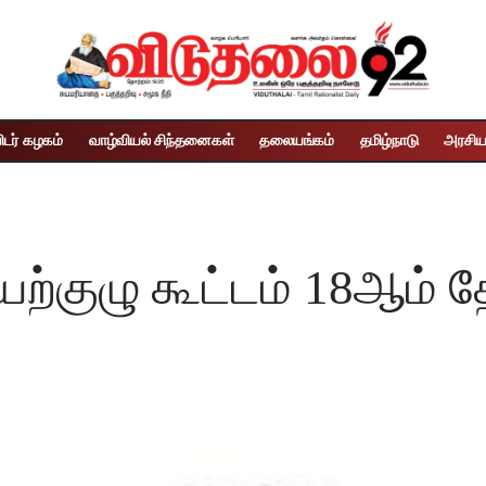
ிடர் கழகம்
வாழ்வியல் சிந்தனைகள்
தலையங்கம்
தமிழ்நாடு
அரசிய
்குழு கூட்டம் 18ஆம் த