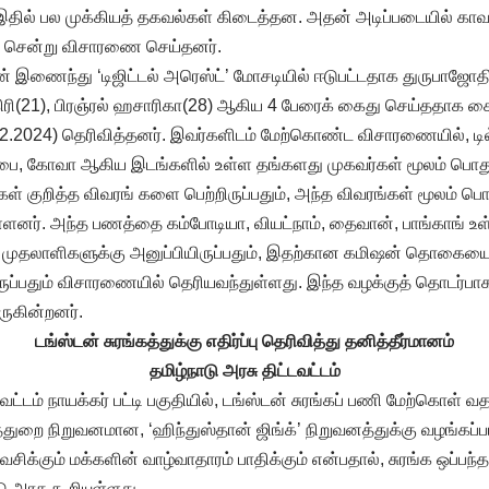
தில் பல முக்கியத் தகவல்கள் கிடைத்தன. அதன் அடிப்படையில் காவ
கு சென்று விசாரணை செய்தனர்.
டன் இணைந்து ‘டிஜிட்டல் அரெஸ்ட்’ மோசடியில் ஈடுபட்டதாக துருபாஜோதி 
 கிரி(21), பிரஞ்ரல் ஹசாரிகா(28) ஆகிய 4 பேரைக் கைது செய்ததாக சைபர்
.12.2024) தெரிவித்தனர். இவர்களிடம் மேற்கொண்ட விசாரணையில், டி
மும்பை, கோவா ஆகிய இடங்களில் உள்ள தங்களது முகவர்கள் மூலம் ப
ள் குறித்த விவரங் களை பெற்றிருப்பதும், அந்த விவரங்கள் மூலம் பொ
றுள்ளனர். அந்த பணத்தை கம்போடியா, வியட்நாம், தைவான், பாங்காங் உள
ன முதலாளிகளுக்கு அனுப்பியிருப்பதும், இதற்கான கமிஷன் தொகைய
ருப்பதும் விசாரணையில் தெரியவந்துள்ளது. இந்த வழக்குத் தொடர்ப
ருகின்றனர்.
டங்ஸ்டன் சுரங்கத்துக்கு எதிர்ப்பு தெரிவித்து தனித்தீர்மானம்
தமிழ்நாடு அரசு திட்டவட்டம்
ட்டம் நாயக்கர் பட்டி பகுதியில், டங்ஸ்டன் சுரங்கப் பணி மேற்கொள் 
ுறை நிறுவனமான, ‘ஹிந்துஸ்தான் ஜிங்க்’ நிறுவனத்துக்கு வழங்கப்பட்
வசிக்கும் மக்களின் வாழ்வாதாரம் பாதிக்கும் என்பதால், சுரங்க ஒப்பந
ு அரசு கூறியுள்ளது.