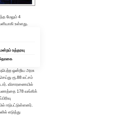
ந்த மேலும் 4
ெளியாகி உள்ளது.
மன்றம் உத்தரவு
ைத்தொகை
வுபெற்ற ஒன்றிய அரசு
செய்து ரூ.88 லட்சம்
்டார். விசாரணையில்
்த பணத்தை 178 வங்கிக்
பிரிவு
ல் ஈடுபட்டுள்ளனர்.
ில் எடுத்து