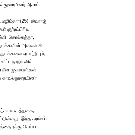
ல்துறையினர் அசாம்
மஜிம்தார்(25), ஸ்வராஜ்
 குற்றப்பிரிவு
ல்லி, கொல்கத்தா,
ொதுமக்களின் அலைபேசி
துமக்களை ஏமாற்றியும்,
்ளிட்ட நாடுகளில்
ை சீன முதலாளிகள்
ாக காவல்துறையினர்
வதற்கான குத்தகை,
டுள்ளது. இந்த சுரங்கப்
்தத்தை ரத்து செய்ய