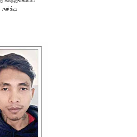
றாது கலந்துகொள்ள
 குறித்து