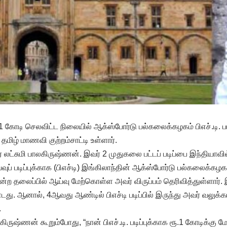
1 கோடி செலவிட்ட நிலையில் ஆக்ஸ்போர்டு பல்கலைக்கழகம் பிஎச்.டி. பட
மிழ் மாணவி குற்றம்சாட்டி உள்ளார்.
ர் லட்சுமி பாலகிருஷ்ணன். இவர் 2 முதுகலை பட்டப் படிப்பை இந்தியாவில
ுப் படிப்புக்காக (பிஎச்டி) இங்கிலாந்தின் ஆக்ஸ்போர்டு பல்கலைக்கழகத்
 என்ற தலைப்பில் ஆய்வு மேற்கொள்ள அவர் விருப்பம் தெரிவித்துள்ளா
்டது. ஆனால், 4ஆவது ஆண்டில் பிஎச்டி படிப்பில் இருந்து அவர் வலுக்
.
கிருஷ்ணன் கூறும்போது, “நான் பிஎச்.டி. படிப்புக்காக ரூ.1 கோடிக்கு ம