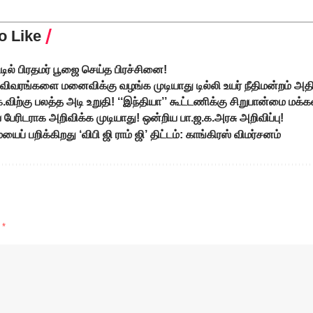
o Like
டில் பிரதமர் பூஜை செய்த பிரச்சினை!
ரங்களை மனைவிக்கு வழங்க முடியாது டில்லி உயர் நீதிமன்றம் அதிரடித
க.விற்கு பலத்த அடி உறுதி! ‘‘இந்தியா’’ கூட்டணிக்கு சிறுபான்மை மக்க
பேரிடராக அறிவிக்க முடியாது! ஒன்றிய பா.ஜ.க.அரசு அறிவிப்பு!
ைப் பறிக்கிறது ‘விபி ஜி ராம் ஜி’ திட்டம்: காங்கிரஸ் விமர்சனம்
d
*