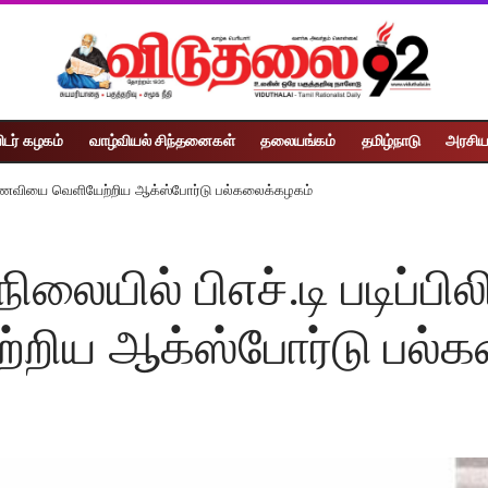
ிடர் கழகம்
வாழ்வியல் சிந்தனைகள்
தலையங்கம்
தமிழ்நாடு
அரசிய
ழ் மாணவியை வெளியேற்றிய ஆக்ஸ்போர்டு பல்கலைக்கழகம்
லையில் பிஎச்.டி படிப்பிலி
றிய ஆக்ஸ்போர்டு பல்க