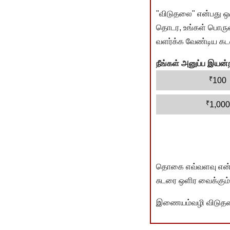
"விடுதலை" என்பது ஒ
தொடர, உங்கள் பொருளா
வளர்க்க வேண்டிய கடம
நீங்கள் அனுப்ப இய
₹
100
₹
1,000
தொகை எவ்வளவு என்பது 
சுடரை ஒளிர வைக்கும்.
இணையம்வழி விடுதலை 