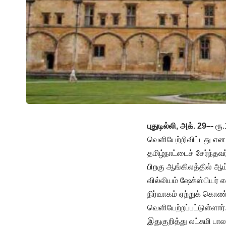
புதுடில்லி, அக். 29–-
ரூ.
வெளியேற்றிவிட்டது என த
தமிழ்நாட்டைச் சேர்ந்தவ
பிறகு ஆங்கிலத்தில் ஆய்வ
வில்லியம் ஷேக்ஸ்பியர்
நிர்வாகம் ஏற்றுக் கொண
வெளியேற்றப்பட்டுள்ளார்
இதுகுறித்து லட்சுமி பால