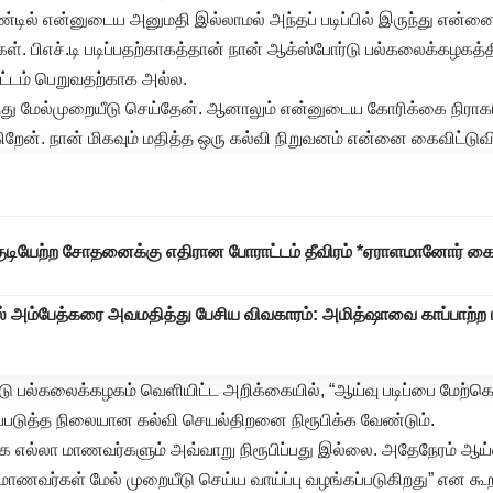
டில் என்னுடைய அனுமதி இல்லாமல் அந்தப் படிப்பில் இருந்து என்னை
டார்கள். பிஎச்.டி படிப்பதற்காகத்தான் நான் ஆக்ஸ்போர்டு பல்கலைக்கழகத்த
டம் பெறுவதற்காக அல்ல.
்து மேல்முறையீடு செய்தேன். ஆனாலும் என்னுடைய கோரிக்கை நிராகரி
ிறேன். நான் மிகவும் மதித்த ஒரு கல்வி நிறுவனம் என்னை கைவிட்டுவிட
குடியேற்ற சோதனைக்கு எதிரான போராட்டம் தீவிரம் *ஏராளமானோர் க
் அம்பேத்கரை அவமதித்து பேசிய விவகாரம்: அமித்ஷாவை காப்பாற்ற ப
்டு பல்கலைக்கழகம் வெளியிட்ட அறிக்கையில், “ஆய்வு படிப்பை மேற்
்படுத்த நிலையான கல்வி செயல்திறனை நிரூபிக்க வேண்டும்.
க எல்லா மாணவர்களும் அவ்வாறு நிரூபிப்பது இல்லை. அதேநேரம் ஆய்வுப்
 மாணவர்கள் மேல் முறையீடு செய்ய வாய்ப்பு வழங்கப்படுகிறது” என கூற