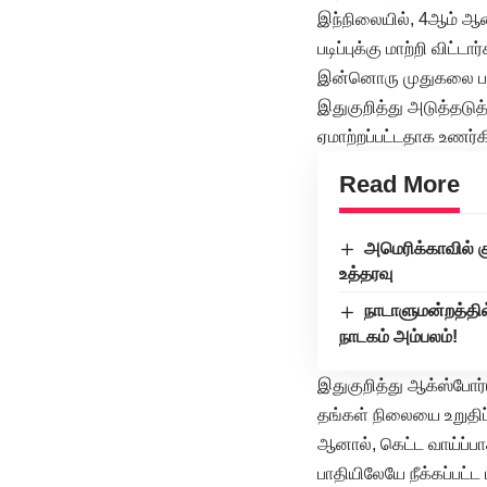
இந்நிலையில், 4ஆம் ஆண்
படிப்புக்கு மாற்றி விட்
இன்னொரு முதுகலை பட்
இதுகுறித்து அடுத்தடுத
ஏமாற்றப்பட்டதாக உணர்க
Read More
அமெரிக்காவில் 
உத்தரவு
நாடாளுமன்றத்தில
நாடகம் அம்பலம்!
இதுகுறித்து ஆக்ஸ்போர
தங்கள் நிலையை உறுதிப
ஆனால், கெட்ட வாய்ப்பா
பாதியிலேயே நீக்கப்பட்ட