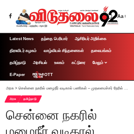
Aa
Latest News
தந்தை பெரியார்
ஆசிரியர் அறிக்கை
திராவிடர் கழகம்
வாழ்வியல் சிந்தனைகள்
தலையங்கம்
தமிழ்நாடு
அரசியல்
உலகம்
கட்டுரை
மேலும்
OTT
E-Paper
அரசு
>
சென்னை நகரில் மழைநீர் வடிகால் பணிகள் – முதலமைச்சர் நேரில் ஆய்வு
அரசு
தமிழ்நாடு
சென்னை நகரில்
மழைநீர் வடிகால்