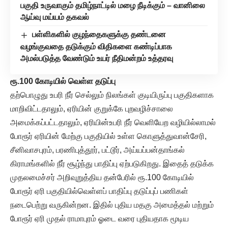
பகுதி உருவாகும் தமிழ்நாட்டில் மழை நீடிக்கும் – வானிலை
ஆய்வு மய்யம் தகவல்
பள்ளிகளில் குழந்தைகளுக்கு தண்டனை
வழங்குவதை தடுக்கும் விதிகளை கண்டிப்பாக
அமல்படுத்த வேண்டும் உயர் நீதிமன்றம் உத்தரவு
ரூ.100 கோடியில் வெள்ள தடுப்பு
தற்பொழுது உபரி நீர் செல்லும் நிலங்கள் குடியிருப்பு பகுதிகளாக
மாறிவிட்டதாலும், ஏரியின் குறுக்கே புறவழிச்சாலை
அமைக்கப்பட்டதாலும், ஏரியின்உபரி நீர் வெளியேற வழியில்லாமல்
போரூர் ஏரியின் மேற்கு பகுதியில் உள்ள கொளுத்துவான்சேரி,
சீனிவாசபுரம், பரணிபுத்தூர், பட்டூர், அய்யப்பன்தாங்கல்
கிராமங்களில் நீர் சூழ்ந்து பாதிப்பு ஏற்படுகிறது. இதைத் தடுக்க
முதலமைச்சர் அறிவுறுத்திய தன்பேரில் ரூ.100 கோடியில்
போரூர் ஏரி பகுதியில்வெள்ளப் பாதிப்பு தடுப்புப் பணிகள்
நடைபெற்று வருகின்றன. இதில் புதிய ​மதகு​ அமைத்தல் மற்றும் ​
போரூர் ஏரி முதல் ராமாபுரம் ஓடை வரை புதியதாக மூடிய