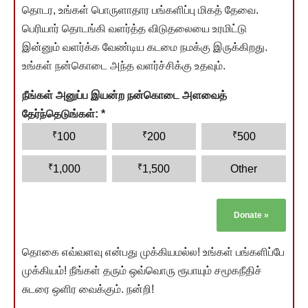
தொடர, உங்கள் பொருளாதார பங்களிப்பு மிகத் தேவை.
பெரியார் தொடங்கி வளர்த்த விடுதலையை உரமிட்டு
இன்னும் வளர்க்க வேண்டிய கடமை நமக்கு இருக்கிறது.
உங்கள் நன்கொடை அந்த வளர்ச்சிக்கு உதவும்.
நீங்கள் அனுப்ப இயன்ற நன்கொடை அளவைத்
தேர்ந்தெடுங்கள்:
*
₹
₹
₹
100
200
500
₹
₹
1,000
1,500
Other
Donate
»
தொகை எவ்வளவு என்பது முக்கியமல்ல! உங்கள் பங்களிப்பே
முக்கியம்! நீங்கள் தரும் ஒவ்வொரு ரூபாயும் சமூகநீதிச்
சுடரை ஒளிர வைக்கும். நன்றி!