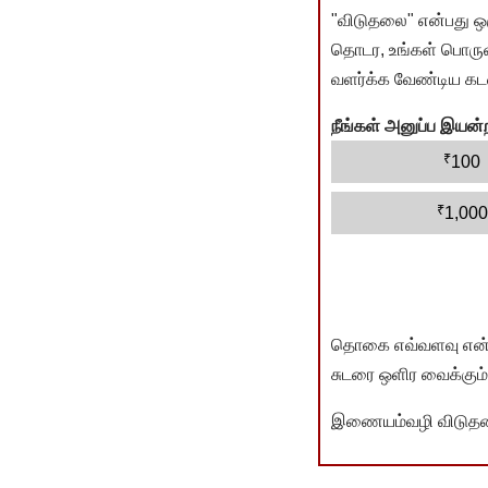
"விடுதலை" என்பது ஒ
தொடர, உங்கள் பொருளா
வளர்க்க வேண்டிய கடம
நீங்கள் அனுப்ப இய
₹
100
₹
1,000
தொகை எவ்வளவு என்பது 
சுடரை ஒளிர வைக்கும்.
இணையம்வழி விடுதலை 