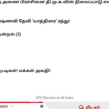
ை பிரச்சினை தி.மு.க.வின் நிலைப்பாடு என்ன
ணவி தேவி ‘யாத்திரை’ ரத்து!
ன்றல் (3)
ுபடிகள்! மக்கள் அவதி!
10% Discount on all books