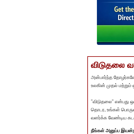
விடுதலை வளர
அன்பார்ந்த தோழர்களே
உலகின் முதல் மற்றும்
"விடுதலை" என்பது ஒ
தொடர, உங்கள் பொருளா
வளர்க்க வேண்டிய கடம
நீங்கள் அனுப்ப இய