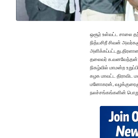
ஒசூர் உள்வட்ட சாலை தந்
நித்யசிறீ சிவன் அவர்களு
அளிக்கப்பட்டது.திரளான
தலைவர் சு.வனவேந்தன் 
நிகழ்வில் மாமன்ற உறுப
கழக மாவட்ட திராவிட 
மனோகரன், வழக்குரைஞர்கள
நலச்சங்கங்களின் பொறு