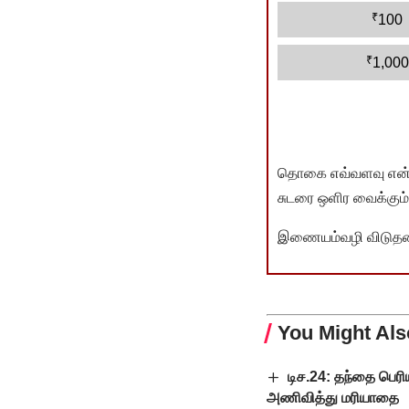
₹
100
₹
1,000
தொகை எவ்வளவு என்பது 
சுடரை ஒளிர வைக்கும்.
இணையம்வழி விடுதலை 
You Might Als
டிச.24: தந்தை பெர
அணிவித்து மரியாதை