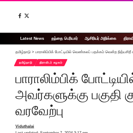
Latest News
தந்தை பெரியார்
ஆசிரியர் அறிக்கை
திராவ
தமிழ்நாடு
>
பாராலிம்பிக் போட்டியில் வெண்கலப் பதக்கம் வென்ற நித்யசிறீ ச
தமிழ்நாடு
திராவிடர் கழகம்
பாராலிம்பிக் போட்டிய
அவர்களுக்கு பகுதி குட
வரவேற்பு
Viduthalai
Last updated: September 7, 2024 3:17 pm