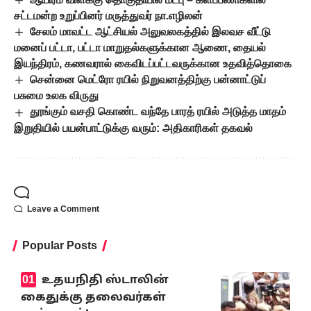
சட்டமன்ற உறுப்பினர் மருத்துவர் நா.எழிலன்
சேலம் மாவட்ட ஆட்சியல் அலுவலகத்தில் இலவச வீட்டு
மனைப் பட்டா, பட்டா மாறுதல்களுக்கான ஆணை, தையல்
இயந்திரம், கணவரால் கைவிடப்பட்டவருக்கான உதவித்தொகை
சென்னை மெட்ரோ ரயில் நிறுவனத்திற்கு பன்னாட்டுப்
பசுமை உலக விருது
தூங்கும் வசதி கொண்ட வந்தே பாரத் ரயில் அடுத்த மாதம்
இறுதியில் பயன்பாட்டுக்கு வரும்: அதிகாரிகள் தகவல்
Leave a Comment
Popular Posts
உதயநிதி ஸ்டாலின்
கைதுக்கு தலைவர்கள்