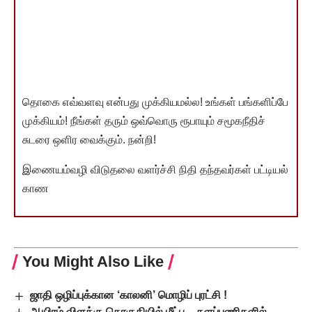
தொகை எவ்வளவு என்பது முக்கியமல்ல! உங்கள் பங்களிப்பே
முக்கியம்! நீங்கள் தரும் ஒவ்வொரு ரூபாயும் சமூகநீதிச்
சுடரை ஒளிர வைக்கும். நன்றி!
இணையம்வழி விடுதலை வளர்ச்சி நிதி தந்தவர்கள் பட்டியல்
காண
You Might Also Like
ஜாதி ஒழிப்புக்கான ‘காலனி’ மொழிப் புரட்சி !
ஆயிரம் விளக்கு தொகுதியில் மீட்பு – களப்பணிகளில்