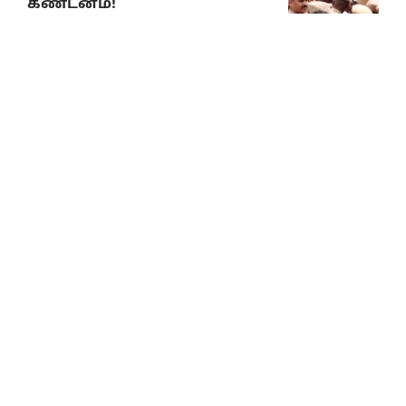
கண்டனம்!
August 5, 2026
ஆணவம் அழிவை
விரைவுபடுத்தும்! த.வெ.க.
அரசுக்கு தி.மு.க. தலைவர்
மு.க.ஸ்டாலின் எச்சரிக்கை!
August 5, 2026
குளிர்ச்சியில் வரப்போகும்
திடமான புரட்சி
August 6, 2026
கவிஞர்
கலி.பூங்குன்றனுக்குப்
பெரியார் பன்னாட்டமைப்பின்
(அமெரிக்கா)
‘‘சமூகநீதிக்கான கி.வீரமணி
விருது’’ வழங்கப்பட்டது!
August 5, 2026
பெரியார்