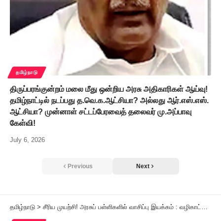
தமிழ்நாடு
திருப்பரங்குன்றம் மலை மீது ஒன்றிய அரசு அதிகாரிகள் ஆய்வு!
தமிழ்நாட்டில் நடப்பது த.வெ.க.ஆட்சியா? அல்லது ஆர்.எஸ்.எஸ்.
ஆட்சியா? முன்னாள் சட்டப்பேரவைத் தலைவர் மு.அப்பாவு
கேள்வி!
July 6, 2026
Previous
Next
தமிழ்நாடு
>
சீரிய முயற்சி! அரசுப் பள்ளிகளில் வாசிப்பு இயக்கம் : வழிகாட்டுதல்கள் வெளியீடு