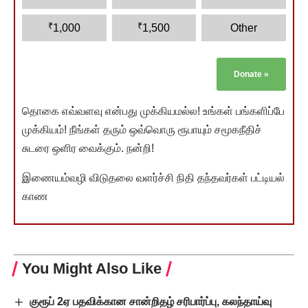
₹
₹
1,000
1,500
Other
Donate
»
தொகை எவ்வளவு என்பது முக்கியமல்ல! உங்கள் பங்களிப்பே
முக்கியம்! நீங்கள் தரும் ஒவ்வொரு ரூபாயும் சமூகநீதிச்
சுடரை ஒளிர வைக்கும். நன்றி!
இணையம்வழி விடுதலை வளர்ச்சி நிதி தந்தவர்கள் பட்டியல்
காண
You Might Also Like
குரூப் 2ஏ பதவிக்கான சான்றிதழ் சரிபார்ப்பு, கலந்தாய்வு