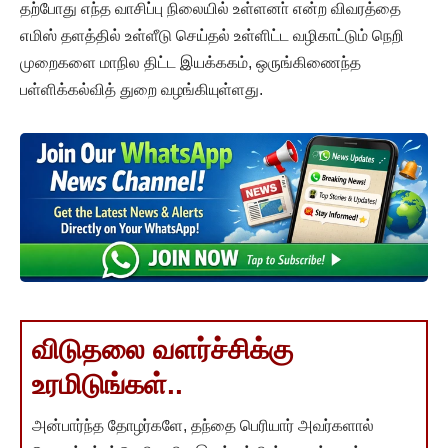
தற்போது எந்த வாசிப்பு நிலையில் உள்ளனா் என்ற விவரத்தை
எமிஸ் தளத்தில் உள்ளீடு செய்தல் உள்ளிட்ட வழிகாட்டும் நெறி
முறைகளை மாநில திட்ட இயக்ககம், ஒருங்கிணைந்த
பள்ளிக்கல்வித் துறை வழங்கியுள்ளது.
விடுதலை வளர்ச்சிக்கு
உரமிடுங்கள்..
அன்பார்ந்த தோழர்களே, தந்தை பெரியார் அவர்களால்