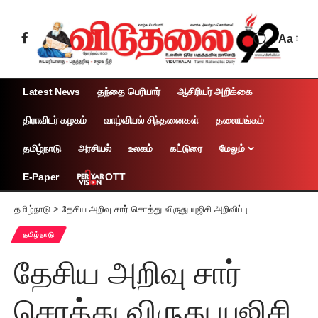
Aa
Latest News
தந்தை பெரியார்
ஆசிரியர் அறிக்கை
திராவிடர் கழகம்
வாழ்வியல் சிந்தனைகள்
தலையங்கம்
தமிழ்நாடு
அரசியல்
உலகம்
கட்டுரை
மேலும்
OTT
E-Paper
தமிழ்நாடு
>
தேசிய அறிவு சார் சொத்து விருது யுஜிசி அறிவிப்பு
தமிழ்நாடு
தேசிய அறிவு சார்
சொத்து விருது யுஜிசி