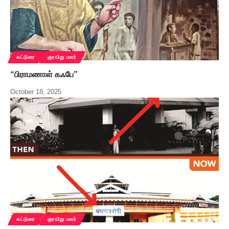
கட்டுரை
ஞாயிறு மலர்
“பிராமணாள் கஃபே”
October 18, 2025
கட்டுரை
ஞாயிறு மலர்