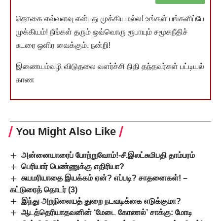
தொகை எவ்வளவு என்பது முக்கியமல்ல! உங்கள் பங்களிப்பே
முக்கியம்! நீங்கள் தரும் ஒவ்வொரு ரூபாயும் சமூகநீதிச்
சுடரை ஒளிர வைக்கும். நன்றி!
இணையம்வழி விடுதலை வளர்ச்சி நிதி தந்தவர்கள் பட்டியல்
காண
You Might Also Like
அன்னையாரைப் போற்றுவோம்!-சீ.இலட்சுமிபதி தாம்பரம்
பெரியார் பெண்ணுக்கு எதிரியா?
சுயமரியாதை இயக்கம் ஏன்? எப்படி? சாதனைகள்! –
கட்டுரைத் தொடர் (3)
இந்து அறநிலையத் துறை நடவடிக்கை எடுக்குமா?
ஆடத்தெரியாதவனின் ‘மேடை கோணல்’ சாக்கு: மோடி