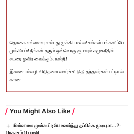
தொகை எவ்வளவு என்பது முக்கியமல்ல! உங்கள் பங்களிப்பே
முக்கியம்! நீங்கள் தரும் ஒவ்வொரு ரூபாயும் சமூகநீதிச்
சுடரை ஒளிர வைக்கும். நன்றி!
இணையம்வழி விடுதலை வளர்ச்சி நிதி தந்தவர்கள் பட்டியல்
காண
You Might Also Like
மின்னலை முன்கூட்டியே உணர்ந்து தப்பிக்க முடியுமா…?-
பிரகாசம் பி.பழனி