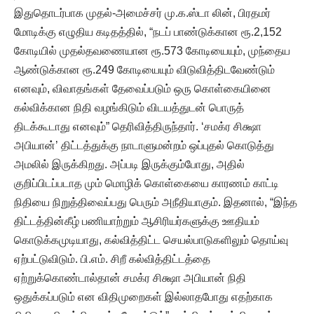
இதுதொடர்பாக முதல்-அமைச்சர் மு.க.ஸ்டா லின், பிரதமர்
மோடிக்கு எழுதிய கடிதத்தில், “நடப் பாண்டுக்கான ரூ.2,152
கோடியில் முதல்தவணையான ரூ.573 கோடியையும், முந்தைய
ஆண்டுக்கான ரூ.249 கோடியையும் விடுவித்திடவேண்டும்
எனவும், விவாதங்கள் தேவைப்படும் ஒரு கொள்கையினை
கல்விக்கான நிதி வழங்கிடும் விடயத்துடன் பொருத்
திடக்கூடாது எனவும்” தெரிவித்திருந்தார். ‘சமக்ர சிக்ஷா
அபியான்’ திட்டத்துக்கு நாடாளுமன்றம் ஒப்புதல் கொடுத்து
அமலில் இருக்கிறது. அப்படி இருக்கும்போது, அதில்
குறிப்பிடப்படாத மும் மொழிக் கொள்கையை காரணம் காட்டி
நிதியை நிறுத்திவைப்பது பெரும் அநீதியாகும். இதனால், “இந்த
திட்டத்தின்கீழ் பணியாற்றும் ஆசிரியர்களுக்கு ஊதியம்
கொடுக்கமுடியாது, கல்வித்திட்ட செயல்பாடுகளிலும் தொய்வு
ஏற்பட்டுவிடும். பி.எம். சிறீ கல்வித்திட்டத்தை
ஏற்றுக்கொண்டால்தான் சமக்ர சிக்ஷா அபியான் நிதி
ஒதுக்கப்படும் என விதிமுறைகள் இல்லாதபோது எதற்காக