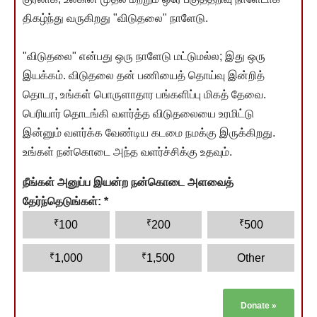
திகழ்ந்து வருகிறது "விடுதலை" நாளேடு.
"விடுதலை" என்பது ஒரு நாளேடு மட்டுமல்ல; இது ஒரு
இயக்கம். விடுதலை தன் பணியைத் தொய்வு இன்றித்
தொடர, உங்கள் பொருளாதார பங்களிப்பு மிகத் தேவை.
பெரியார் தொடங்கி வளர்த்த விடுதலையை உரமிட்டு
இன்னும் வளர்க்க வேண்டிய கடமை நமக்கு இருக்கிறது.
உங்கள் நன்கொடை அந்த வளர்ச்சிக்கு உதவும்.
நீங்கள் அனுப்ப இயன்ற நன்கொடை அளவைத்
தேர்ந்தெடுங்கள்:
*
₹
₹
₹
100
200
500
₹
₹
1,000
1,500
Other
Donate
»