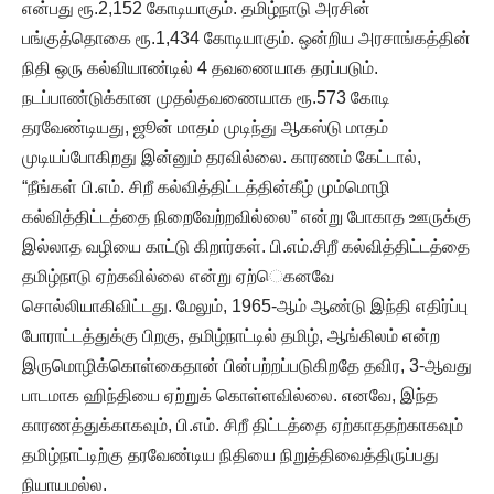
என்பது ரூ.2,152 கோடியாகும். தமிழ்நாடு அரசின்
பங்குத்தொகை ரூ.1,434 கோடியாகும். ஒன்றிய அரசாங்கத்தின்
நிதி ஒரு கல்வியாண்டில் 4 தவணையாக தரப்படும்.
நடப்பாண்டுக்கான முதல்தவணையாக ரூ.573 கோடி
தரவேண்டியது, ஜூன் மாதம் முடிந்து ஆகஸ்டு மாதம்
முடியப்போகிறது இன்னும் தரவில்லை. காரணம் கேட்டால்,
“நீங்கள் பி.எம். சிறீ கல்வித்திட்டத்தின்கீழ் மும்மொழி
கல்வித்திட்டத்தை நிறைவேற்றவில்லை” என்று போகாத ஊருக்கு
இல்லாத வழியை காட்டு கிறார்கள். பி.எம்.சிறீ கல்வித்திட்டத்தை
தமிழ்நாடு ஏற்கவில்லை என்று ஏற்ெகனவே
சொல்லியாகிவிட்டது. மேலும், 1965-ஆம் ஆண்டு இந்தி எதிர்ப்பு
போராட்டத்துக்கு பிறகு, தமிழ்நாட்டில் தமிழ், ஆங்கிலம் என்ற
இருமொழிக்கொள்கைதான் பின்பற்றப்படுகிறதே தவிர, 3-ஆவது
பாடமாக ஹிந்தியை ஏற்றுக் கொள்ளவில்லை. எனவே, இந்த
காரணத்துக்காகவும், பி.எம். சிறீ திட்டத்தை ஏற்காததற்காகவும்
தமிழ்நாட்டிற்கு தரவேண்டிய நிதியை நிறுத்திவைத்திருப்பது
நியாயமல்ல.