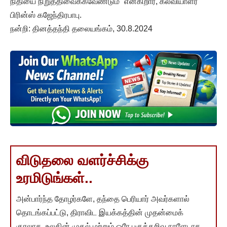
நிதியை நிறுத்திவைக்கவேண்டும்” என்கிறார், கல்வியாளர்
பிரின்ஸ் கஜேந்திரபாபு.
நன்றி: தினத்தந்தி தலையங்கம், 30.8.2024
விடுதலை வளர்ச்சிக்கு
உரமிடுங்கள்..
அன்பார்ந்த தோழர்களே, தந்தை பெரியார் அவர்களால்
தொடங்கப்பட்டு, திராவிட இயக்கத்தின் முதன்மைக்
குரலாக, உலகின் முதல் மற்றும் ஒரே பகுத்தறிவு நாளேடாக