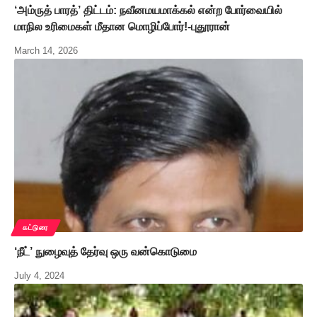
‘அம்ருத் பாரத்’ திட்டம்: நவீனமயமாக்கல் என்ற போர்வையில்
மாநில உரிமைகள் மீதான மொழிப்போர்!-புதூரான்
March 14, 2026
கட்டுரை
‘நீட்’ நுழைவுத் தேர்வு ஒரு வன்கொடுமை
July 4, 2024