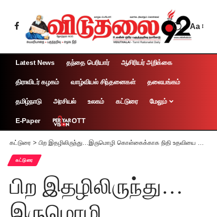
Aa
Latest News
தந்தை பெரியார்
ஆசிரியர் அறிக்கை
திராவிடர் கழகம்
வாழ்வியல் சிந்தனைகள்
தலையங்கம்
தமிழ்நாடு
அரசியல்
உலகம்
கட்டுரை
மேலும்
OTT
E-Paper
கட்டுரை
>
பிற இதழிலிருந்து…இருமொழி கொள்கைக்காக நிதி உதவியை மறுப்பதா?
கட்டுரை
பிற இதழிலிருந்து…
இருமொழி