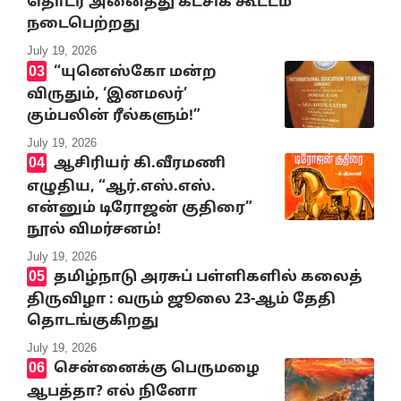
தொடர் அனைத்து கட்சிக் கூட்டம்
நடைபெற்றது
July 19, 2026
“யுனெஸ்கோ மன்ற
விருதும், ‘இனமலர்’
கும்பலின் ரீல்களும்!”
July 19, 2026
ஆசிரியர் கி.வீரமணி
எழுதிய, “ஆர்.எஸ்.எஸ்.
என்னும் டிரோஜன் குதிரை”
நூல் விமர்சனம்!
July 19, 2026
தமிழ்நாடு அரசுப் பள்ளிகளில் கலைத்
திருவிழா : வரும் ஜூலை 23-ஆம் தேதி
தொடங்குகிறது
July 19, 2026
சென்னைக்கு பெருமழை
ஆபத்தா? எல் நினோ