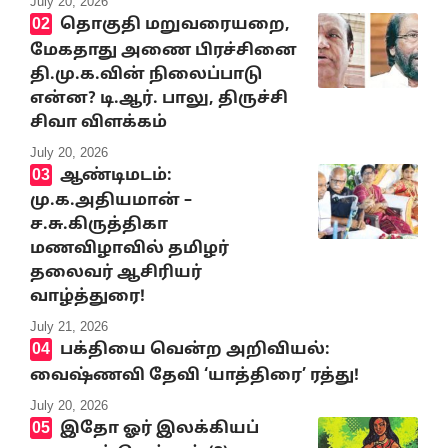
July 20, 2026
தொகுதி மறுவரையறை,
மேகதாது அணை பிரச்சினை
தி.மு.க.வின் நிலைப்பாடு
என்ன? டி.ஆர். பாலு, திருச்சி
சிவா விளக்கம்
July 20, 2026
ஆண்டிமடம்:
மு.க.அதியமான் –
ச.சு.கிருத்திகா
மணவிழாவில் தமிழர்
தலைவர் ஆசிரியர்
வாழ்த்துரை!
July 21, 2026
பக்தியை வென்ற அறிவியல்:
வைஷ்ணவி தேவி ‘யாத்திரை’ ரத்து!
July 20, 2026
இதோ ஓர் இலக்கியப்