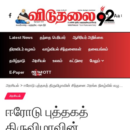
Aa
Latest News
தந்தை பெரியார்
ஆசிரியர் அறிக்கை
திராவிடர் கழகம்
வாழ்வியல் சிந்தனைகள்
தலையங்கம்
தமிழ்நாடு
அரசியல்
உலகம்
கட்டுரை
மேலும்
OTT
E-Paper
அரசியல்
>
ஈரோடு புத்தகத் திருவிழாவின் சிந்தனை அரங்க நிகழ்வில் எழுத்தாளர்கள் இமையம், சல்மா, கா.உதயசங்கர் பங்கேற்பு
அரசியல்
ஈரோடு புத்தகத்
திருவிழாவின்