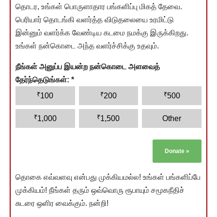
தொடர, உங்கள் பொருளாதார பங்களிப்பு மிகத் தேவை.
பெரியார் தொடங்கி வளர்த்த விடுதலையை உரமிட்டு
இன்னும் வளர்க்க வேண்டிய கடமை நமக்கு இருக்கிறது.
உங்கள் நன்கொடை அந்த வளர்ச்சிக்கு உதவும்.
நீங்கள் அனுப்ப இயன்ற நன்கொடை அளவைத்
தேர்ந்தெடுங்கள்:
*
₹
₹
₹
100
200
500
₹
₹
1,000
1,500
Other
Donate
»
தொகை எவ்வளவு என்பது முக்கியமல்ல! உங்கள் பங்களிப்பே
முக்கியம்! நீங்கள் தரும் ஒவ்வொரு ரூபாயும் சமூகநீதிச்
சுடரை ஒளிர வைக்கும். நன்றி!