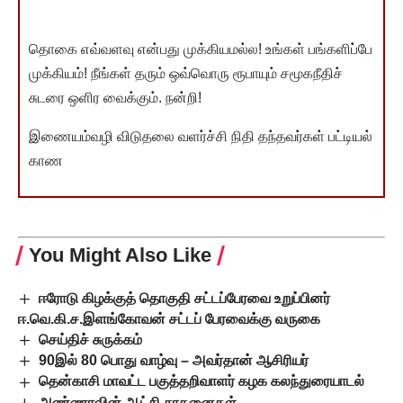
தொகை எவ்வளவு என்பது முக்கியமல்ல! உங்கள் பங்களிப்பே
முக்கியம்! நீங்கள் தரும் ஒவ்வொரு ரூபாயும் சமூகநீதிச்
சுடரை ஒளிர வைக்கும். நன்றி!
இணையம்வழி விடுதலை வளர்ச்சி நிதி தந்தவர்கள் பட்டியல்
காண
You Might Also Like
ஈரோடு கிழக்குத் தொகுதி சட்டப்பேரவை உறுப்பினர்
ஈ.வெ.கி.ச.இளங்கோவன் சட்டப் பேரவைக்கு வருகை
செய்திச் சுருக்கம்
90இல் 80 பொது வாழ்வு – அவர்தான் ஆசிரியர்
தென்காசி மாவட்ட பகுத்தறிவாளர் கழக கலந்துரையாடல்
அண்ணாவின் ஆட்சி சாதனைகள்