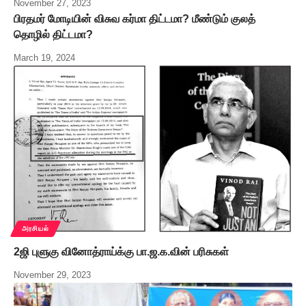
November 27, 2023
பிரதமர் மோடியின் விசுவ கர்மா திட்டமா? மீண்டும் குலத்
தொழில் திட்டமா?
March 19, 2024
அரசியல்
2ஜி புளுகு வினோத்ராய்க்கு பா.ஜ.க.வின் பரிசுகள்
November 29, 2023