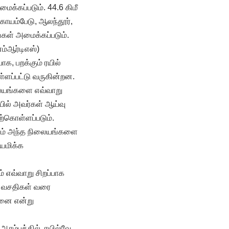
ைக்கப்படும். 44.6 கிமீ
கோயம்பேடு, ஆலந்தூர்,
கள் அமைக்கப்படும்.
ம்ஆர்டிஎஸ்)
க, பறக்கும் ரயில்
ளப்பட்டு வருகின்றன.
ிலையங்களை எவ்வாறு
யில் அவர்கள் ஆய்வு
ற்கொள்ளப்படும்.
லும் அந்த நிலையங்களை
ியமிக்க
 எவ்வாறு சிறப்பாக
் வசதிகள் வரை
சனை என்று
ரம்பத்தில், ரயில்வே