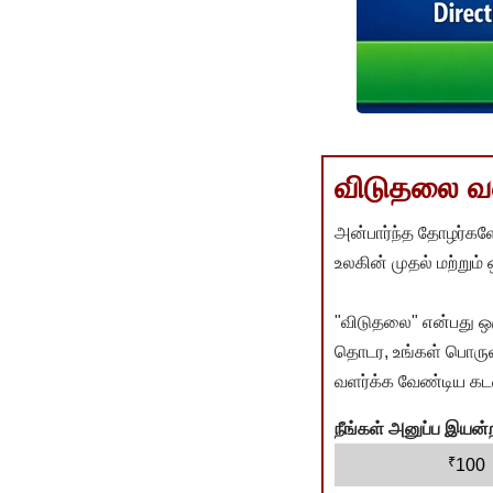
விடுதலை வளர
அன்பார்ந்த தோழர்களே
உலகின் முதல் மற்றும்
"விடுதலை" என்பது ஒ
தொடர, உங்கள் பொருளா
வளர்க்க வேண்டிய கடம
நீங்கள் அனுப்ப இய
₹
100