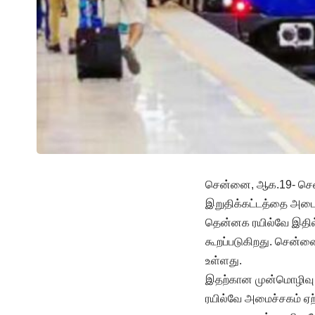
சென்னை, ஆக.19- சென்
இறுதிக்கட்டத்தை அடைந
தென்னக ரயில்வே இதில்
கூறப்படுகிறது. சென்ன
உள்ளது.
இதற்கான முன்மொழிவு ர
ரயில்வே அமைச்சகம் ஏ