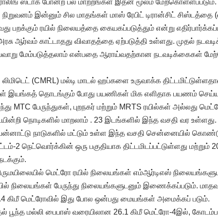
 ரோலிங் ஸ்டாக் போன்ற பல மாற்றங்கள் இதன் மூலம் மேற்கொள்ளப்படும்.
ிறுவனம் இன்னும் சில மாதங்கள் மாஸ் ரேபிட் டிரான்சிட் சிஸ்டத்தை (
ு பறக்கும் ரயில் நிலையத்தை கையகப்படுத்தும் என்று எதிர்பார்க்கப்ப
சு ஆர்வம் காட்டாதது விவாதத்தை ஏற்படுத்தி உள்ளது. முதல் நடவடி
்வாறு மேம்படுத்தலாம் என்பதை ஆராய்வதற்கான நடவடிக்கைகள் மேற்
லிமிடெட் (CMRL) மல்டி மாடல் ஹப்களை உருவாக்க திட்டமிட்டுள்ளதா
்கள் இயங்கத் தொடங்கும் போது பயணிகள் மிக எளிதாக பயணம் செய்ய ம
்து MTC பேருந்துகள், புறநகர் மற்றும் MRTS ரயில்கள் அல்லது மெட்ர
யின்றி நொடிகளில் மாறலாம் . 23 இடங்களில் இந்த வசதி வர உள்ளது.
பன்னாட்டு நாடுகளில் மட்டும் உள்ள இந்த வசதி சென்னையில் கொண்டு
ட்டம்-2 நெட்வொர்க்கின் ஒரு பகுதியாக திட்டமிடப்பட்டுள்ளது மற்றும
டக்கும்.
் திருமயிலையில் மெட்ரோ ரயில் நிலையங்கள் எம்ஆர்டிஎஸ் நிலையங்களுட
ில் நிலையங்கள் பேருந்து நிலையங்களுடனும் இணைக்கப்படும். மாதவர
.4 கிமீ மெட்ரோவில் இது போல ஒன்பது மையங்கள் அமைக்கப் படும்.
் பூந்த மல்லி பைபாஸ் வரையிலான 26.1 கிமீ மெட்ரோ-4இல், கோடம்பா