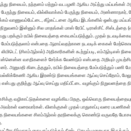
ருந்து நிலையம், நந்தனம் மற்றும் வடபழனி ஆகிய அய்ந்து மய்யங்கள் அம
பேருந்து நிலையம், வில்லிவாக்கம் பேருந்து நிலையம், அண்ணாநகர், 
க்கம் வாணுவம்பேட்டை, கீழ்கட்டளை ஆகிய இடங்களில் ஒன்பது மய்யங்
றுவனம் இன்னும் சில மாதங்கள் மாஸ் ரேபிட் டிரான்சிட் சிஸ்டத்தை (எ
து பறக்கும் ரயில் நிலையத்தை கையகப்படுத்தும். முதல் நடவடிக்கையா
மேம்படுத்தலாம் என்பதை ஆராய்வதற்கான நடவடிக் கைகள் மேற்கொள்
ிமிடெட் (சிஎம்ஆர்எல்) அதிகாரிகளின் கூற்றுப்படி, எம்ஆர்டிஎஸ் ந
் என்னென்ன வசதிகளைச் சேர்க்க வேண்டும் என்பதை அறியும் முயற்சி
ர். அனுமதி கிடைத்ததும், ரயில் நிலையத்தை மேம்படுத்தும் பணி மே
ிருவல்லிக்கேணி ஆகிய இரண்டு நிலையங்களை ஆய்வு செய்தோம், மே
 என்பது குறித்து ஆய்வு செய்து மதிப்பீட்டை வழங்கும் நிறுவனத்தை ந
்சிக்கு வழிகாட்டுதல்களை வழங்கிய பிறகு, ஒவ்வொரு நிலையத்தையும்
அவர்கள் வரைவார்கள். விளக்குகள் முதல் பாதுகாப்பு வரை பயணிகள
ந்த நிலையங்களை சிஎம்ஆர்எல் தரநிலைக்கு கொண்டு வருவதே யோ
ு.
ட்ரோ நிர்வாகம் கையகப்படுத்தல் நீண்ட செயல்முறையாக இருக்கும், ஆ