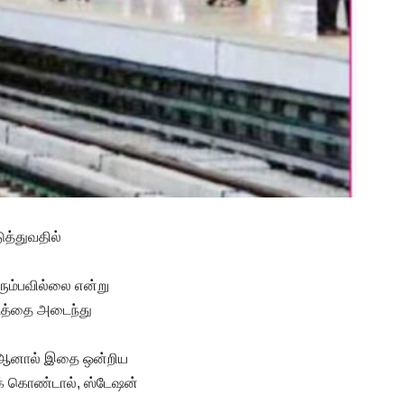
த்துவதில்
ரும்பவில்லை என்று
்டத்தை அடைந்து
ு. ஆனால் இதை ஒன்றிய
க் கொண்டால், ஸ்டேஷன்