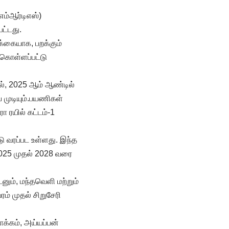
எம்ஆர்டிஎஸ்)
ட்டது.
க்கையாக, பறக்கும்
கொள்ளப்பட்டு
ல், 2025 ஆம் ஆண்டில்
ுடியும்.​​பயணிகள்
ோ ரயில் கட்டம்-1
 வரப்பட உள்ளது. இந்த
் 2025 முதல் 2028 வரை
னும், மந்தவெளி மற்றும்
ம் முதல் சிறுசேரி
க்கம், அய்யப்பன்