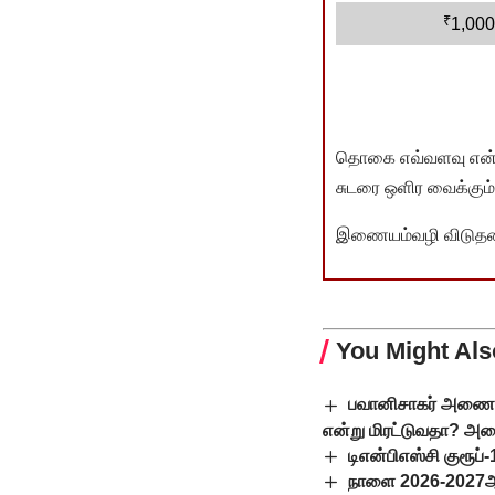
₹
1,000
தொகை எவ்வளவு என்பது 
சுடரை ஒளிர வைக்கும்.
இணையம்வழி விடுதலை 
You Might Als
பவானிசாகர் அணையில
என்று மிரட்டுவதா? அம
டிஎன்பிஎஸ்சி குரூப்
நாளை 2026-2027ஆம