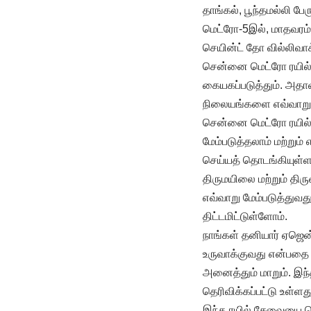
தாங்கல், பூந்தமல்லி பே
மெட்ரோ-5இல், மாதவரம் 
செயின்ட் தோ வில்லிவா
சென்னை மெட்ரோ ரயில்நி
கையகப்படுத்தும். அதாவ
நிலையங்களை எவ்வாறு 
சென்னை மெட்ரோ ரயில் ல
மேம்படுத்தலாம் மற்றும
செய்யத் தொடங்கியுள்ளன
திருமயிலை மற்றும் த
எவ்வாறு மேம்படுத்துவது
திட்டமிட்டுள்ளோம்.
நாங்கள் தனியார் ஏஜென
உருவாக்குவது என்பதை 
அனைத்தும் மாறும். இ
தெரிவிக்கப்பட்டு உள்ளத
இந்த ரயில் சேவையை மெ