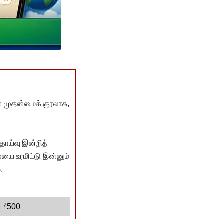
் முதன்மைக் குரலாக,
ொய்வு இன்றித்
யை உரமிட்டு இன்னும்
.
₹
500