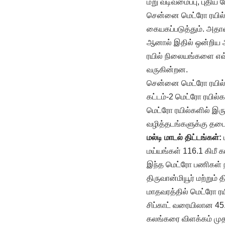
மறு வடிவமைப்பு, புதிய
சென்னை மெட்ரோ ரயில் ந
கையகப்படுத்தும். அதாவத
ஆனால் இதில் ஒன்றிய அர
ரயில் நிலையங்களை எவ
வருகின்றன.
சென்னை மெட்ரோ ரயில் 
கட்டம்-2 மெட்ரோ ரயில
மெட்ரோ ரயில்களில் இருந
வழித்தடங்களுக்கு தடை
மல்டி மாடல் திட்டங்கள்:
மய்யங்கள் 116.1 கிமீ க
இந்த மெட்ரோ பணிகள் ந
திருவான்மியூர் மற்றும
மாதவரத்தில் மெட்ரோ ரய
சிப்காட் வரையிலான 45
கலங்கரை விளக்கம் முதல