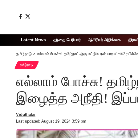
Latest News
தந்தை பெரியார்
ஆசிரியர் அறிக்கை
திராவ
தமிழ்நாடு
>
எல்லாம் போச்சு! தமிழ்நாட்டிற்கு மட்டும் ஏன் பாரபட்சம்? ரயி
தமிழ்நாடு
எல்லாம் போச்சு! தமிழ்
இழைத்த அநீதி! இப்பட
Viduthalai
Last updated: August 19, 2024 3:59 pm