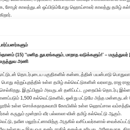
க, சோழர் காலத்துடன் ஒப்பிடும்போது ஹொய்சாலர் காலத்து தமிழ் கல
ிறார்.
பார்ப்பனர்களும்
ஸ்தானம் (15) ‘‘மனித துயரங்களும், மாறாத வடுக்களும்!’ – மருத்துவர
் மருத்துவ அணி
ட்டுடன் தொடர்புடைய பகுதிகளில் கன்னடத்தின் பயன்பாடு பொதுவாக 
பொது சுற்றுப்புறத்தில் உள்ள தமிழ் கல்வெட்டுகளின் வரலாறு, ராஜ ர
செல்கிறது. இருப்பினும் அவருடன் தனிப்பட்ட முறையில் தொடர்பு இல்
ாணப்படும் 1,500 கல்வெட்டுகளில், ஒன்று மட்டுமே அந்த மன்னருடன்
லூரில் உள்ள சொக்கநாதசுவாமி கோயிலில் உள்ள ஹொய்சால வம்சத்தி
கள் கருதும் மூன்றாம் வீர பல்லாலா-வின் தமிழ் கல்வெட்டு ஆகும்.
்வெட்டு, நவீன மலூர்பட்னாவிற்கு அருகில் வசிப்பவர்களால் வைக்கப்பட
ே உள்ளது – இது ஒரு கண்டராதித் தனுக்கு உரியது. அனேகமாக, கி