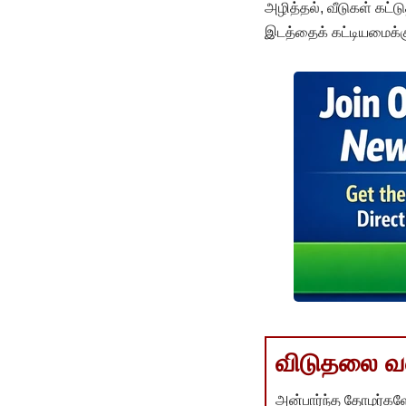
அழித்தல், வீடுகள் கட்
இடத்தைக் கட்டியமைக்க
விடுதலை வளர
அன்பார்ந்த தோழர்களே