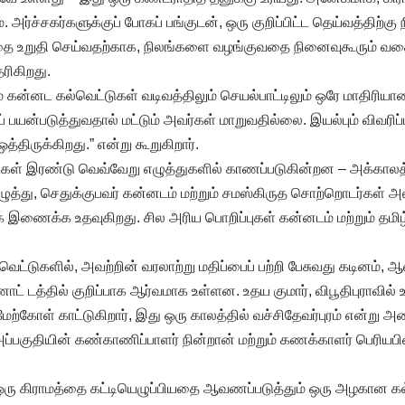
. அர்ச்சகர்களுக்குப் போகப் பங்குடன், ஒரு குறிப்பிட்ட தெய்வத்திற்கு
வதை உறுதி செய்வதற்காக, நிலங்களை வழங்குவதை நினைவுகூரும் வக
ரிகிறது.
்றும் கன்னட கல்வெட்டுகள் வடிவத்திலும் செயல்பாட்டிலும் ஒரே மாதிரி
் பயன்படுத்துவதால் மட்டும் அவர்கள் மாறுவதில்லை. இயல்பும் விவரி
ிருக்கிறது.” என்று கூறுகிறார்.
டுகள் இரண்டு வெவ்வேறு எழுத்துகளில் காணப்படுகின்றன – அக்காலத
த எழுத்து, செதுக்குபவர் கன்னடம் மற்றும் சமஸ்கிருத சொற்றொடர்கள் 
க இணைக்க உதவுகிறது. சில அரிய பொறிப்புகள் கன்னடம் மற்றும் தமி
வெட்டுகளில், அவற்றின் வரலாற்று மதிப்பைப் பற்றி பேசுவது கடினம், ஆ
 டத்தில் குறிப்பாக ஆர்வமாக உள்ளன. உதய குமார், விபூதிபுராவில் 
்கோள் காட்டுகிறார், இது ஒரு காலத்தில் வச்சிதேவர்புரம் என்று அ
 அப்பகுதியின் கண்காணிப்பாளர் நின்றான் மற்றும் கணக்காளர் பெரி
ு ஒரு கிராமத்தை கட்டியெழுப்பியதை ஆவணப்படுத்தும் ஒரு அழகான க