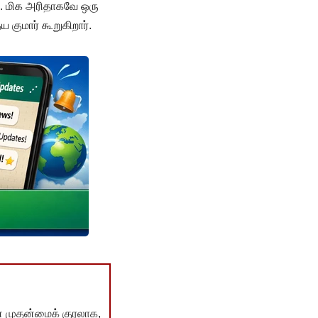
து. மிக அரிதாகவே ஒரு
குமார் கூறுகிறார்.
் முதன்மைக் குரலாக,