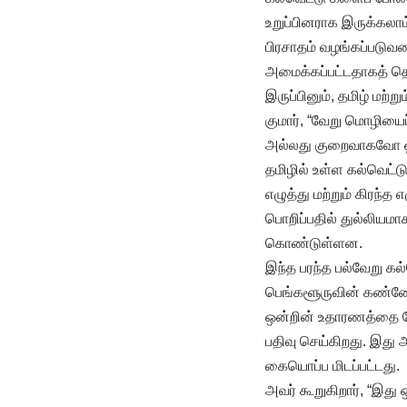
உறுப்பினராக இருக்கலாம்
பிரசாதம் வழங்கப்படு
அமைக்கப்பட்டதாகத் தெ
இருப்பினும், தமிழ் மற
குமார், “வேறு மொழியைப
அல்லது குறைவாகவோ ஒத்த
தமிழில் உள்ள கல்வெட்
எழுத்து மற்றும் கிரந்
பொறிப்பதில் துல்லியமா
கொண்டுள்ளன.
இந்த பரந்த பல்வேறு கல்
பெங்களூருவின் கண்ணோட்
ஒன்றின் உதாரணத்தை மேற
பதிவு செய்கிறது. இது
கையொப்ப மிடப்பட்டது.
அவர் கூறுகிறார், “இத