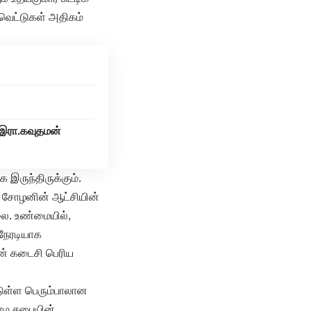
்வெட்டுகள் அதிகம்
் இரா.கவுதமன்
இருந்திருக்கும்.
ாஜ சோழனின் ஆட்சியின்
லை. உண்மையில்,
 நேரடியாக
ன் கடைசி பெரிய
்டுள்ள பெரும்பாலான
ராம சபையின்