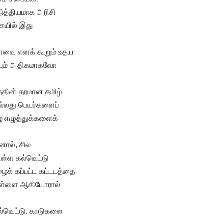
 நித்தியமாக அரிசி
ையில் இது
யானவை எனக் கூறும் உதய
ப்பும் அதிகமாகவோ
்தின் தரமான தமிழ்
அல்லது பெயர்களைப்
ழ் எழுத்துக்களைக்
னால், சில
உள்ள கல்வெட்டு
ழைக் கப்பட்ட கட்டடத்தை
யபிள்ளை ஆகியோரால்
ல்வெட்டு. காடுகளை