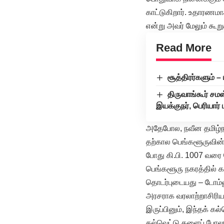
காட்டுகிறார். உதாரணமா
என்று அவர் மேலும் கூறுக
Read More
சூத்திரர்களும் – 
திருவாங்கூர் சம
இயக்குநர், பெரியார
அதேபோல, நவீன தமிழ்நா
தற்கால பெங்களூருவின் 
போது கி.பி. 1007 வரை 
பெங்களூரு நகரத்தில் க
தொடர்புடையது – டோம்
அரசராக வரலாற்றாசிரியர்
இருப்பினும், இந்தக் கல
கல்வெட்டு களைப் போலவ