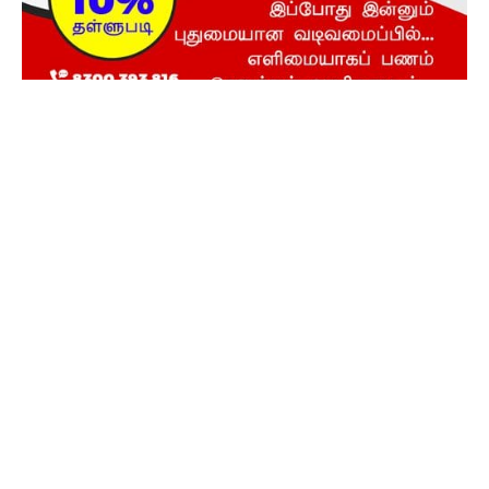
நடக்கவிருக்கும் நிகழ்ச்சிகள்
About US
"Viduthalai" is a Tamil newspaper founded by the
social reformer Thanthai Periyar, in 1935. Aimed at
promoting rationalism, social justice, and gender