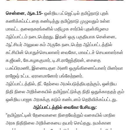
சென்னை, ஆக.15-
ஒன்றிய பட்ஜெட்டில் தமிழ்நாடு புறக்
கணிக்கப்பட்டதை கண்டித்து தமிழ்நாடு முழுவதும் உள்ள
மாவட்ட தலைநகரங்களில் மதிமுக சார்பில் புதன்கிழமை
ஆர்ப்பாட்டம் நடைபெற்றது. இதன் ஒரு பகுதியாக சென்னை,
ஆட்சியர் அலுவல கம் அருகே நடைபெற்ற ஆர்ப்பாட்டத்தில்
கட்சியின் பொதுச்செயலாளர் வைகோ, மாவட்டச் செயலாளர்கள்
சு.ஜீவன், கே.கழககுமார், டி.சி.ராஜேந்திரன், சைதை
ப.சுப்பிரமணி, இணையதள அணி ஒருங்கிணைப்பாளர் மினர்வா
ராஜேஷ் உட்பட ஏராளமானோர் பங்கேற்றனர்.
ஆர்ப்பாட்டத்தில், நீட் தேர்வை அமல்படுத்தியதற்கும், ஒன்றிய
நிதி நிலை அறிக்கையில் தமிழ்நாட்டுக்கு நிதி ஒதுக்காததற் கும்
ஒன்றிய பாஜக அரசுக்கு கடும் கண்டனம் தெரிவிக்கப்பட்டது.
ஆர்ப்பாட்டத்தில் வைகோ பேசியது:
“தமிழ்நாட்டின் தேவைகளை நிறைவேற்றும் வகையில் மாநில
அரசு நிதிநிலை அறிக்கையை தயார் செய்தது. நமக்கான