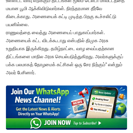
உள்ளிட்ட வாயு எடுக்கும் திட்டங்கள் மூலம் டெல்டா மாவட்டத்தை
மயான பூமி ஆக்கிவிடுவார்கள். நிரந்தரமான தீர்வே
கிடைக்காது. அணையைக் கட்டி முடித்த பிறகு கூச்சலிட்டு
பயனில்லை.
ராணுவத்தை வைத்து அணையைப் பாதுகாப்பார்கள்.
அணையைக் கட்ட விடக்கூடாது என்பதில் திமுக அரசு
உறுதியாக இருக்கிறது. தமிழ்நாட்டை வாழ வைப்பதற்கான
திட்டங்களை மாநில அரசு செயல்படுத்துகிறது. அவர்களுக்குப்
பக்க பலமாகத் தோழமைக் கட்சிகள் ஒரு சேர நிற்கும்” என்றும்
அவர் பேசினார்.