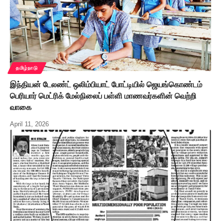
தமிழ்நாடு
இந்தியன் டேலண்ட் ஒலிம்பியாட் போட்டியில் ஜெயங்கொண்டம்
பெரியார் மெட்ரிக் மேல்நிலைப் பள்ளி மாணவர்களின் வெற்றி
வாகை
April 11, 2026