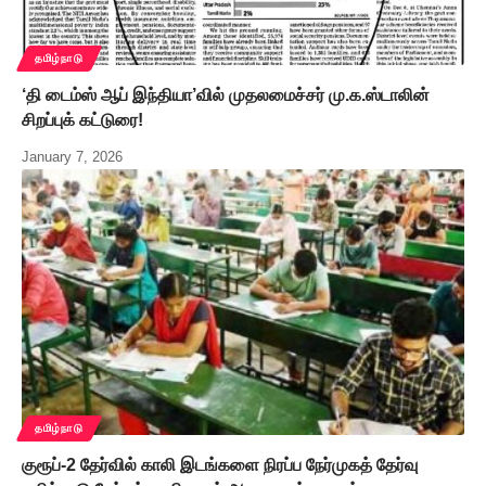
தமிழ்நாடு
‘தி டைம்ஸ் ஆப் இந்தியா’வில் முதலமைச்சர் மு.க.ஸ்டாலின்
சிறப்புக் கட்டுரை!
January 7, 2026
தமிழ்நாடு
குரூப்-2 தேர்வில் காலி இடங்களை நிரப்ப நேர்முகத் தேர்வு