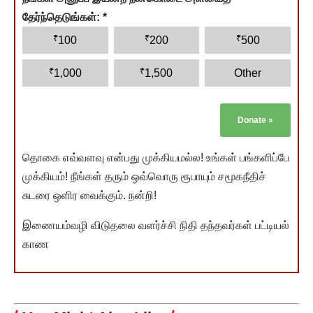
தேர்ந்தெடுங்கள்:
*
₹
₹
₹
100
200
500
₹
₹
1,000
1,500
Other
Donate
»
தொகை எவ்வளவு என்பது முக்கியமல்ல! உங்கள் பங்களிப்பே
முக்கியம்! நீங்கள் தரும் ஒவ்வொரு ரூபாயும் சமூகநீதிச்
சுடரை ஒளிர வைக்கும். நன்றி!
இணையம்வழி விடுதலை வளர்ச்சி நிதி தந்தவர்கள் பட்டியல்
காண