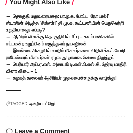
You Might Also Like
தொகுதி மறுவரையறை: பா.ஜ.க. போட்ட ‘நோ பால்!’
ஸ்டாலின் அடித்த ‘சிக்ஸர்!’ தி.மு.க. கூட்டணியின் பெருவெற்றி
உறுதியானது எப்படி?
ஆயிரம் விளக்கு தொகுதியில் மீட்பு – களப்பணிகளில்
சட்டமன்ற உறுப்பினர் மருத்துவர் நா.எழிலன்
இலங்கை சிறையில் வாடும் மீனவர்களை விடுவிக்கக் கோரி
ராமேஸ்வரம் மீனவர்கள் ஏழாவது நாளாக வேலை நிறுத்தம்
பெரியார் அய்.ஏ.எஸ். அகாடமி டி.என்.பி.எஸ்.சி. தேர்வு மாதிரி
வினா விடை – 1
கழகத் தலைவர் ஆசிரியர் முதலமைச்சருக்கு வாழ்த்து!
TAGGED:
ஒன்றிய பட்ஜெட்
Leave a Comment