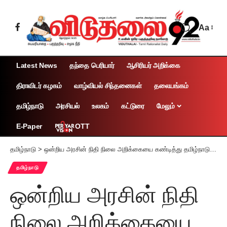
Aa
Latest News
தந்தை பெரியார்
ஆசிரியர் அறிக்கை
திராவிடர் கழகம்
வாழ்வியல் சிந்தனைகள்
தலையங்கம்
தமிழ்நாடு
அரசியல்
உலகம்
கட்டுரை
மேலும்
OTT
E-Paper
தமிழ்நாடு
>
ஒன்றிய அரசின் நிதி நிலை அறிக்கையை கண்டித்து தமிழ்நாடு முழுவதும் ம.தி.மு.க. ஆர்ப்பாட்டம்!
தமிழ்நாடு
ஒன்றிய அரசின் நிதி
நிலை அறிக்கையை