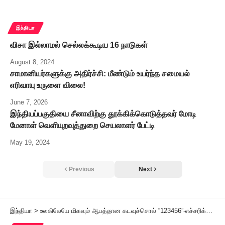
இந்தியா
விசா இல்லாமல் செல்லக்கூடிய 16 நாடுகள்
August 8, 2024
சாமானியர்களுக்கு அதிர்ச்சி: மீண்டும் உயர்ந்த சமையல்
எரிவாயு உருளை விலை!
June 7, 2026
இந்தியப்பகுதியை சீனாவிற்கு தூக்கிக்கொடுத்தவர் மோடி
மேனாள் வெளியுறவுத்துறை செயலாளர் பேட்டி
May 19, 2024
Previous
Next
இந்தியா
>
உலகிலேயே மிகவும் ஆபத்தான கடவுச்சொல் “123456”-எச்சரிக்கை