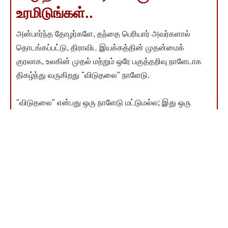
உரமிடுங்கள்..
அன்பார்ந்த தோழர்களே, தந்தை பெரியார் அவர்களால்
தொடங்கப்பட்டு, திராவிட இயக்கத்தின் முதன்மைக்
குரலாக, உலகின் முதல் மற்றும் ஒரே பகுத்தறிவு நாளேடாக
திகழ்ந்து வருகிறது "விடுதலை" நாளேடு.
"விடுதலை" என்பது ஒரு நாளேடு மட்டுமல்ல; இது ஒரு
இயக்கம். விடுதலை தன் பணியைத் தொய்வு இன்றித்
தொடர, உங்கள் பொருளாதார பங்களிப்பு மிகத் தேவை.
பெரியார் தொடங்கி வளர்த்த விடுதலையை உரமிட்டு
இன்னும் வளர்க்க வேண்டிய கடமை நமக்கு இருக்கிறது.
உங்கள் நன்கொடை அந்த வளர்ச்சிக்கு உதவும்.