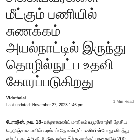
மீட்கும் பணியில்
சுணக்கம்
அயல்நாட்டில் இருந்து
தொழில்நுட்ப உதவி
கோரப்படுகிறது
Viduthalai
1 Min Read
Last updated: November 27, 2023 1:46 pm
டேராடூன், நவ. 18-
உத்தரகாண்ட் மாநிலம் யமுனோத்ரி தேசிய
நெடுஞ்சாலையில் சுரங்கம் தோண்டும் பணியின்போது விபத்து
ஏற்பட்டது. 4.5 கி.மீ. நீளமுள்ள இந்த சுரங்கப் பாதையில் 200