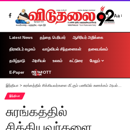
Aa
Latest News
தந்தை பெரியார்
ஆசிரியர் அறிக்கை
திராவிடர் கழகம்
வாழ்வியல் சிந்தனைகள்
தலையங்கம்
தமிழ்நாடு
அரசியல்
உலகம்
கட்டுரை
மேலும்
OTT
E-Paper
இந்தியா
>
சுரங்கத்தில் சிக்கியவர்களை மீட்கும் பணியில் சுணக்கம் அயல்நாட்டில் இருந்து தொழில்நுட்ப உதவி கோரப்படுகிறது
இந்தியா
சுரங்கத்தில்
சிக்கியவர்களை