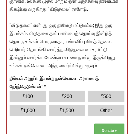
குரலாக, உலகின் முதல் மற்றும் ஒரே பகுத்தறிவு நாளேடாக
திகழ்ந்து வருகிறது "விடுதலை" நாளேடு.
"விடுதலை" என்பது ஒரு நாளேடு மட்டுமல்ல; இது ஒரு
இயக்கம். விடுதலை தன் பணியைத் தொய்வு இன்றித்
தொடர, உங்கள் பொருளாதார பங்களிப்பு மிகத் தேவை.
பெரியார் தொடங்கி வளர்த்த விடுதலையை உரமிட்டு
இன்னும் வளர்க்க வேண்டிய கடமை நமக்கு இருக்கிறது.
உங்கள் நன்கொடை அந்த வளர்ச்சிக்கு உதவும்.
நீங்கள் அனுப்ப இயன்ற நன்கொடை அளவைத்
தேர்ந்தெடுங்கள்:
*
₹
₹
₹
100
200
500
₹
₹
1,000
1,500
Other
Donate
»