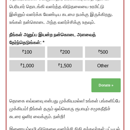
பெரியார் தொடங்கி வளர்த்த விடுதலையை உரமிட்டு
இன்னும் வளர்க்க வேண்டிய கடமை நமக்கு இருக்கிறது.
உங்கள் நன்கொடை அந்த வளர்ச்சிக்கு உதவும்.
நீங்கள் அனுப்ப இயன்ற நன்கொடை அளவைத்
தேர்ந்தெடுங்கள்:
*
₹
₹
₹
100
200
500
₹
₹
1,000
1,500
Other
Donate
»
தொகை எவ்வளவு என்பது முக்கியமல்ல! உங்கள் பங்களிப்பே
முக்கியம்! நீங்கள் தரும் ஒவ்வொரு ரூபாயும் சமூகநீதிச்
சுடரை ஒளிர வைக்கும். நன்றி!
இணையம்வழி விடுதலை வளர்ச்சி நிதி தந்தவர்கள் பட்டியல்