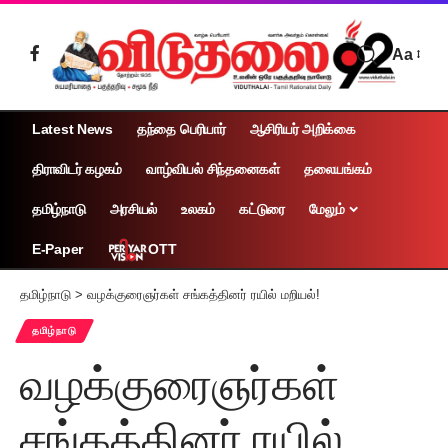
Aa
Latest News
தந்தை பெரியார்
ஆசிரியர் அறிக்கை
திராவிடர் கழகம்
வாழ்வியல் சிந்தனைகள்
தலையங்கம்
தமிழ்நாடு
அரசியல்
உலகம்
கட்டுரை
மேலும்
OTT
E-Paper
தமிழ்நாடு
>
வழக்குரைஞர்கள் சங்கத்தினர் ரயில் மறியல்!
தமிழ்நாடு
வழக்குரைஞர்கள்
சங்கத்தினர் ரயில்