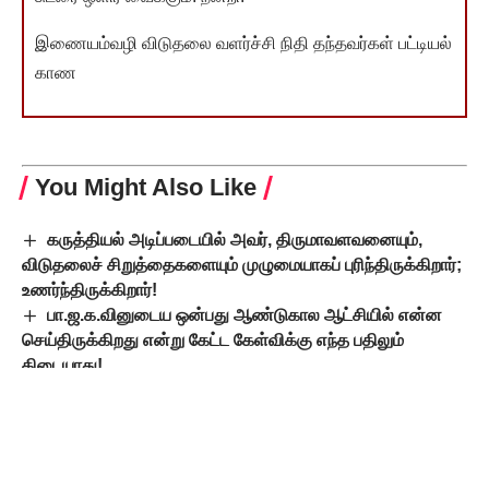
இணையம்வழி விடுதலை வளர்ச்சி நிதி தந்தவர்கள் பட்டியல்
காண
You Might Also Like
கருத்தியல் அடிப்படையில் அவர், திருமாவளவனையும்,
விடுதலைச் சிறுத்தைகளையும் முழுமையாகப் புரிந்திருக்கிறார்;
உணர்ந்திருக்கிறார்!
பா.ஜ.க.வினுடைய ஒன்பது ஆண்டுகால ஆட்சியில் என்ன
செய்திருக்கிறது என்று கேட்ட கேள்விக்கு எந்த பதிலும்
கிடையாது!
‘தமிழ்நாட்டில் பெரியார் சிலையை யாராலும் அகற்ற முடியாது’
: அமைச்சர் சு.முத்துசாமி
மாணவர்களுக்கு மாதம் ரூபாய் 1000 உதவித்தொகை
வழங்கும் ‘தமிழ்ப் புதல்வன்’ திட்டம் ஜூலையில் செயல்பாட்டுக்கு