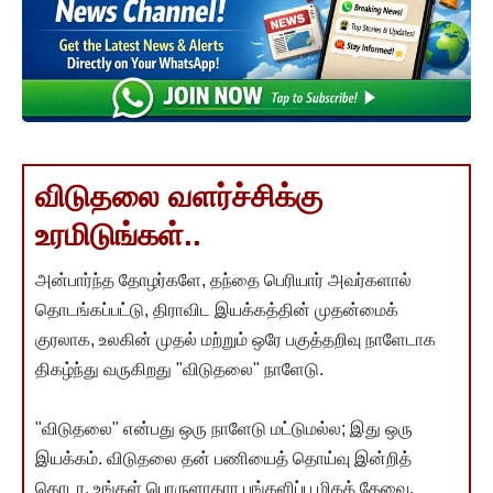
விடுதலை வளர்ச்சிக்கு
உரமிடுங்கள்..
அன்பார்ந்த தோழர்களே, தந்தை பெரியார் அவர்களால்
தொடங்கப்பட்டு, திராவிட இயக்கத்தின் முதன்மைக்
குரலாக, உலகின் முதல் மற்றும் ஒரே பகுத்தறிவு நாளேடாக
திகழ்ந்து வருகிறது "விடுதலை" நாளேடு.
"விடுதலை" என்பது ஒரு நாளேடு மட்டுமல்ல; இது ஒரு
இயக்கம். விடுதலை தன் பணியைத் தொய்வு இன்றித்
தொடர, உங்கள் பொருளாதார பங்களிப்பு மிகத் தேவை.