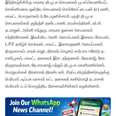
இந்நிகழ்ச்சிக்கு மாநகர தி.மு.க செயலாளர் மு.சுப்பிரமணியம்,
சென்னிமலை ஒன்றிய செயலாளர் செங்கோட்டையன் (எ) மணி,
மாவட்ட பொருளாளர் பி.கே.பழனிச்சாமி பகுதி தி.மு.க
செயலாளர்கள் குறிஞ்சி தண்டபாணி, ராமச்சந்திரன், வி.சி.
நடராஜன், அக்னி சந்துரு. மாநகர துணை செயலாளர்
சந்திரசேகரன், இலக்கிய அணி அமைப்பாளர் இளைய கோபால்,
L.P.F தமிழ்ச் செல்வன், மாவட்ட இளைஞரணி அமைப்பாளர்
திருவாசகம், நைல் ராஜா, திராவிடர்கழகம் சார்பாக ஈரோடு த.
சண்முகம், மாவட்ட தலைவர் இரா. நற்குணன், தேவராஜ், கோ.
திருநாவுக்கரசு, தே.காமராஜ் மற்றும் தி.மு.க மகளிரணியினர்,
பொதுமக்கள் திரளாகத் திரண்டனர். சிறப்பு விருந்தினர்களுக்கு
பெரியார் படிப்பக வாசகர் வட்ட தலைவர் கனிமொழி நடராசன்
பெரியார் படம் பொருந்திய நினைவுச்சின்னம் வழங்கினார்.