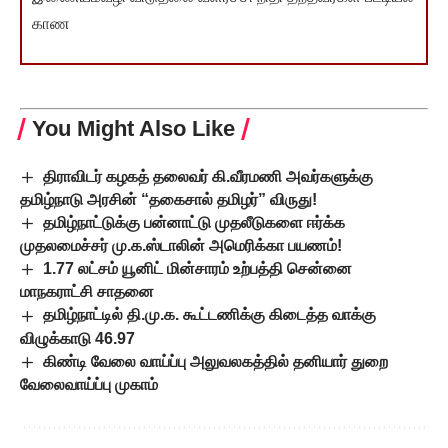
காண
You Might Also Like
திராவிடர் கழகத் தலைவர் கி.வீரமணி அவர்களுக்கு
தமிழ்நாடு அரசின் “தகைசால் தமிழர்” விருது!
தமிழ்நாட்டுக்கு பன்னாட்டு முதலீடுகளை ஈர்க்க
முதலமைச்சர் மு.க.ஸ்டாலின் அமெரிக்கா பயணம்!
1.77 லட்சம் யூனிட் மின்சாரம் உற்பத்தி சென்னை
மாநகராட்சி சாதனை
தமிழ்நாட்டில் தி.மு.க. கூட்டணிக்கு கிடைத்த வாக்கு
விழுக்காடு 46.97
கிண்டி வேலை வாய்ப்பு அலுவலகத்தில் தனியார் துறை
வேலைவாய்ப்பு முகாம்