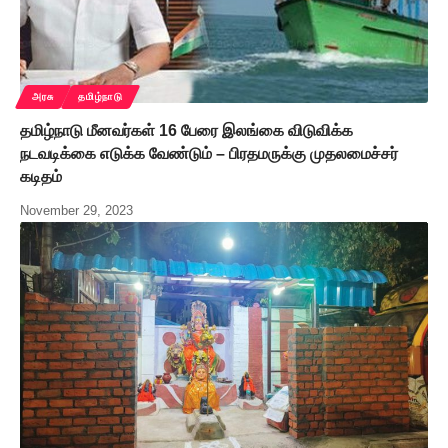
அரசு
தமிழ்நாடு
தமிழ்நாடு மீனவர்கள் 16 பேரை இலங்கை விடுவிக்க
நடவடிக்கை எடுக்க வேண்டும் – பிரதமருக்கு முதலமைச்சர்
கடிதம்
November 29, 2023