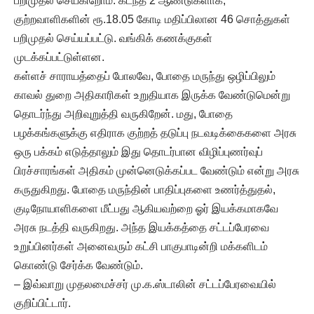
பறிமுதல் செய்கிறோம். கடந்த 2 ஆண்டுகளாக,
குற்றவாளிகளின் ரூ.18.05 கோடி மதிப்பிலான 46 சொத்துகள்
பறிமுதல் செய்யப்பட்டு. வங்கிக் கணக்குகள்
முடக்கப்பட்டுள்ளன.
கள்ளச் சாராயத்தைப் போலவே, போதை மருந்து ஒழிப்பிலும்
காவல் துறை அதிகாரிகள் உறுதியாக இருக்க வேண்டுமென்று
தொடர்ந்து அறிவுறுத்தி வருகிறேன். மது, போதை
பழக்கங்களுக்கு எதிராக குற்றத் தடுப்பு நடவடிக்கைகளை அரசு
ஒரு பக்கம் எடுத்தாலும் இது தொடர்பான விழிப்புணர்வுப்
பிரச்சாரங்கள் அதிகம் முன்னெடுக்கப்பட வேண்டும் என்று அரசு
கருதுகிறது. போதை மருந்தின் பாதிப்புகளை உணர்த்துதல்,
குடிநோயாளிகளை மீட்பது ஆகியவற்றை ஓர் இயக்கமாகவே
அரசு நடத்தி வருகிறது. அந்த இயக்கத்தை சட்டப்பேரவை
உறுப்பினர்கள் அனைவரும் கட்சி பாகுபாடின்றி மக்களிடம்
கொண்டு சேர்க்க வேண்டும்.
– இவ்வாறு முதலமைச்சர் மு.க.ஸ்டாலின் சட்டப்பேரவையில்
குறிப்பிட்டார்.