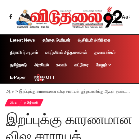
Aa
Latest News
தந்தை பெரியார்
ஆசிரியர் அறிக்கை
திராவிடர் கழகம்
வாழ்வியல் சிந்தனைகள்
தலையங்கம்
தமிழ்நாடு
அரசியல்
உலகம்
கட்டுரை
மேலும்
OTT
E-Paper
அரசு
>
இறப்புக்கு காரணமான விஷ சாராயக் குற்றவாளிக்கு ஆயுள் தண்டனை: ரூ.10 லட்சம் அபராதம்! தமிழ்நாடு சட்டப்பேரவையில் சட்ட திருத்த சட்ட முன் முடிவு நிறைவேற்றம்
அரசு
தமிழ்நாடு
இறப்புக்கு காரணமான
விஷ சாராயக்