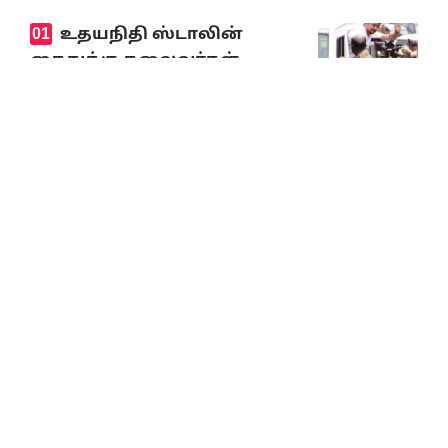
உதயநிதி ஸ்டாலின்
கைதுக்கு தலைவர்கள்
கண்டனம்!
August 5, 2026
9-ஆம் வகுப்பில் மும்மொழித் திட்டம்
கட்டாயமாம்! சிபிஎஸ்இ கொள்கைக்கு
எதிராக உச்ச நீதிமன்றத்தில் அவசர
வழக்கு!
August 6, 2026
ஆணவம் அழிவை
விரைவுபடுத்தும்! த.வெ.க.
அரசுக்கு தி.மு.க. தலைவர்
மு.க.ஸ்டாலின் எச்சரிக்கை!
August 5, 2026
குளிர்ச்சியில் வரப்போகும்
திடமான புரட்சி
August 6, 2026