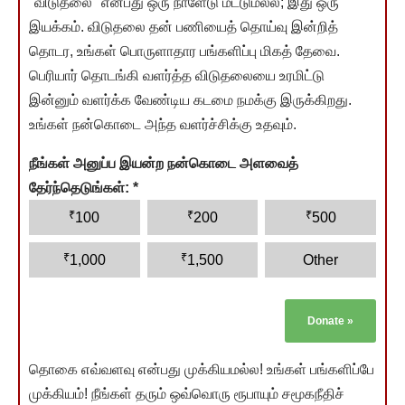
"விடுதலை" என்பது ஒரு நாளேடு மட்டுமல்ல; இது ஒரு
இயக்கம். விடுதலை தன் பணியைத் தொய்வு இன்றித்
தொடர, உங்கள் பொருளாதார பங்களிப்பு மிகத் தேவை.
பெரியார் தொடங்கி வளர்த்த விடுதலையை உரமிட்டு
இன்னும் வளர்க்க வேண்டிய கடமை நமக்கு இருக்கிறது.
உங்கள் நன்கொடை அந்த வளர்ச்சிக்கு உதவும்.
நீங்கள் அனுப்ப இயன்ற நன்கொடை அளவைத்
தேர்ந்தெடுங்கள்:
*
₹
₹
₹
100
200
500
₹
₹
1,000
1,500
Other
Donate
»
தொகை எவ்வளவு என்பது முக்கியமல்ல! உங்கள் பங்களிப்பே
முக்கியம்! நீங்கள் தரும் ஒவ்வொரு ரூபாயும் சமூகநீதிச்