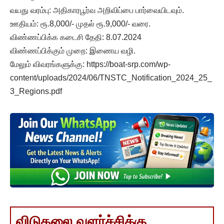
வயது வரம்பு: அதிகாரபூர்வ அறிவிப்பை பார்வையிடவும்.
ஊதியம்: ரூ.8,000/- முதல் ரூ.9,000/- வரை.
விண்ணப்பிக்க கடைசி தேதி: 8.07.2024
விண்ணப்பிக்கும் முறை: இணைய வழி.
மேலும் விவரங்களுக்கு: https://boat-srp.com/wp-
content/uploads/2024/06/TNSTC_Notification_2024_25_
3_Regions.pdf
விடுதலை வளர்ச்சிக்கு