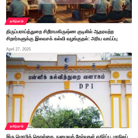
தமிழ்நாடு
திருப்பராய்த்துறை சிறீராமகிருஷ்ண குடிலில் ஆதரவற்ற
சிறார்களுக்கு இலவசக் கல்வி வழங்குதல்: அரிய வாய்ப்பு
April 27, 2025
தமிழ்நாடு
இரு மொழிக் கொள்கை, நுழைவுத் தேர்வுகள் எதிர்ப்பு, மாநிலப்