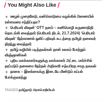
You Might Also Like
ஊழல் முறைகேடு, வன்கொடுமை வழக்கில் பிணையில்
உள்ளவரை சந்திப்பதா?
பெரியார் விஷன்’ OTT தளம் – கனிமொழி கருணாநிதி
தொடங்கி வைத்தார் (பெரியார் திடல், 21.7.2024) ‘பெரியார்
விஷன்’ நேர்காணல் ஒலிப் பதிவுக் கூடத்தை தமிழர் தலைவர்
திறந்து வைத்தார்
தமிழ் வழியில் படித்தவர்கள் தான் உலகம் போற்றும்
விஞ்ஞானிகள்
புதிய வாக்காளர்களுக்கு வாக்காளர் அட்டை மார்ச்சில்
தரப்படும் தலைமை தேர்தல் அதிகாரி சத்யபிரத சாகு தகவல்
நாகை – இலங்கைக்கு இடையே மீண்டும் கப்பல்
போக்குவரத்து
தமிழ்நாடு அரசு
பொறியியல்
TAGGED: