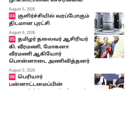
மு.க.ஸ்டாலின் எச்சரிக்கை!
August 5, 2026
குளிர்ச்சியில் வரப்போகும்
திடமான புரட்சி
August 6, 2026
தமிழர் தலைவர் ஆசிரியர்
கி. வீரமணி, மோகனா
வீரமணி ஆகியோர்
பொன்னாடை அணிவித்தனர்
August 5, 2026
பெரியார்
பன்னாட்டமைப்பின்
‘‘சமூகநீதிக்கான கி.வீரமணி
விருது’’ வழங்கும் விழா –
தமிழர் தலைவர் ஆசிரியர்
கி.வீரமணி பாராட்டுரை
August 5, 2026