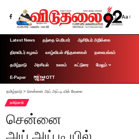
Aa
Latest News
தந்தை பெரியார்
ஆசிரியர் அறிக்கை
திராவிடர் கழகம்
வாழ்வியல் சிந்தனைகள்
தலையங்கம்
தமிழ்நாடு
அரசியல்
உலகம்
கட்டுரை
மேலும்
OTT
E-Paper
தமிழ்நாடு
>
சென்னை அய்.அய்.டி.யில் வேலை
தமிழ்நாடு
சென்னை
அய்.அய்.டி.யில்