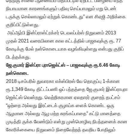
நெடுஞ் சாலை ஆணையம் மதிப்பீட்டில் ஏற்பட்ட பிழையை எந்த
நியாயமான காரணங்களும் பதிவு செய்யாமலும் மறு டெண்
டருக்கு செல்லாமலும் ஏற்றுக் கொண்டது” என சிஏஜி அறிக்கை
குறிப்பிட்டுள்ளது.
அய்ஆர்பி இன்ப்ராஸ்ட்ரக்சர் டெவலப்பர்ஸ் நிறுவனம் 2013
முதல் 2021 வரையிலான கால கட்டத்தில் பாஜகவுக்கு ரூ. 77
கோடிக்கு மேல் நன்கொடையாக வழங்கியுள்ளது என்பது குறிப்
பிடத்தக்கது.
ஜே.குமார் இன்ப்ரா புராஜெக்ட்ஸ் – பாஜகவுக்கு ரூ.6.46 கோடி
நன்கொடை
2018 டிசம்பரில் துவாரகா எக்ஸ்பிரஸ் வே தொகுப்பு 1-க்கான
ரூ.1,349 கோடி திட்டப்பணி ஒப் பந்தத்தை ஜே.குமார் இன்ப்ராபுரா
ஜெக்ட்ஸ் வென்றது. வெற்றிகரமான ஏலதாரர் குறைந் தபட்சம்
“ஒற்றை அல்லது இரட்டைக் குழாய்க ளைக் கொண்ட ஒரு
ஆழமான அல்லது ஆழ மற்ற சுரங்கப்பாதை” கட்டு மானத்தை
முடித்தி ருக்க வேண்டும் என்று முன்மொழிவு நிபந்தனைக் கான
கோரிக்கையை நிறுவனம் நிறைவேற்றத் தவறிய போதிலும்