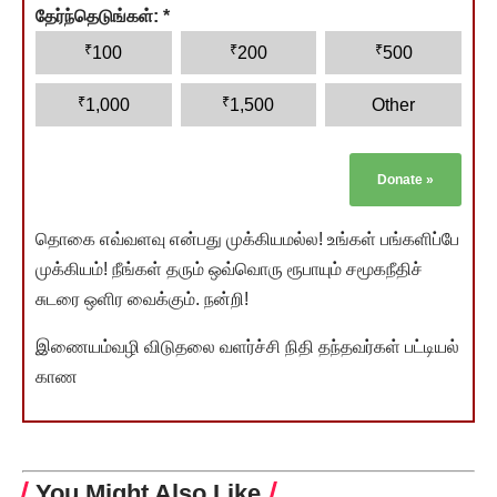
தேர்ந்தெடுங்கள்:
*
₹
₹
₹
100
200
500
₹
₹
1,000
1,500
Other
Donate
»
தொகை எவ்வளவு என்பது முக்கியமல்ல! உங்கள் பங்களிப்பே
முக்கியம்! நீங்கள் தரும் ஒவ்வொரு ரூபாயும் சமூகநீதிச்
சுடரை ஒளிர வைக்கும். நன்றி!
இணையம்வழி விடுதலை வளர்ச்சி நிதி தந்தவர்கள் பட்டியல்
காண
You Might Also Like