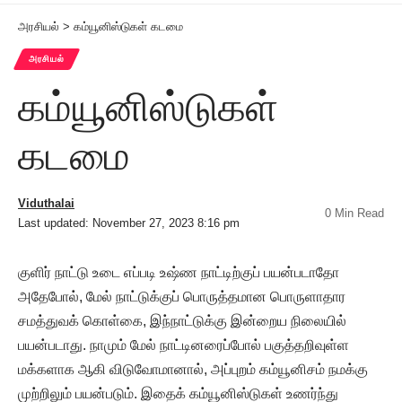
அரசியல்
>
கம்யூனிஸ்டுகள் கடமை
அரசியல்
கம்யூனிஸ்டுகள்
கடமை
Viduthalai
0 Min Read
Last updated: November 27, 2023 8:16 pm
குளிர் நாட்டு உடை எப்படி உஷ்ண நாட்டிற்குப் பயன்படாதோ
அதேபோல், மேல் நாட்டுக்குப் பொருத்தமான பொருளாதார
சமத்துவக் கொள்கை, இந்நாட்டுக்கு இன்றைய நிலையில்
பயன்படாது. நாமும் மேல் நாட்டினரைப்போல் பகுத்தறிவுள்ள
மக்களாக ஆகி விடுவோமானால், அப்புறம் கம்யூனிசம் நமக்கு
முற்றிலும் பயன்படும். இதைக் கம்யூனிஸ்டுகள் உணர்ந்து