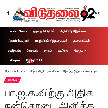
Aa
Latest News
தந்தை பெரியார்
ஆசிரியர் அறிக்கை
திராவிடர் கழகம்
வாழ்வியல் சிந்தனைகள்
தலையங்கம்
தமிழ்நாடு
அரசியல்
உலகம்
கட்டுரை
மேலும்
OTT
E-Paper
அரசியல்
>
பா.ஜ.க.விற்கு அதிக நன்கொடை அளித்த நிறுவனங்களுக்கு பாரத்மாலா திட்டம்
அரசியல்
பா.ஜ.க.விற்கு அதிக
நன்கொடை அளித்த