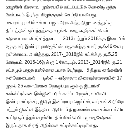
ஊழலின் விளைவு, மும்பையில் கட்டப்பட்டுக் கொண்டி ருந்த
மேம்பாலம் இடிந்து விழுந்ததால் செய்தி யாகியது.
மகாராட்டிராவில் உள்ள பாஜக அரசு அந்த நிறுவ னத்துக்கு
திட்டத்தின் ஒப்பந்தத்தை வழங்கியதை எதிர்க்கட்சிகள்
கடுமையாக விமர்சித்தன. 2013 மற்றும் 2018க்கு இடையில்
ஜே.குமார் இன்ப்ராபுராஜெக்ட்ஸ் பாஜகவிற்கு சுமார் ரூ.6.46 கோடி
நன்கொடை அளித்தது. 2017-_2018இல் கட்சிக்கு ரூ.5.25
கோடியும், 2015-16இல் ரூ.1 கோடியும், 2013-_2014இல் ரூ.21
லட்சமும் பாஜக நன்கொடையாக பெற்றது. 5 நிறுவ னங்களின்
நன்கொடைகள் டில்லி – வதோதரா விரைவுச்சாலையின் 17
முதல் 25 வரையிலான தொகுப்புக ளுக்கு ஜியாங்சி
கன்ஸ்ட்ரக்சன் இன்ஜினியரிங் கார்ப்ப ரேஷன், எம்கேசி
இன்ப்ராஸ்ட்ரக்சர், ஜிஆர் இன்ப்ராபுராஜெக்ட்ஸ், லார்சன் & டூப்ரோ
மற்றும் ஜிஎச்வி இந்தியா ஆகிய 5 நிறுவனங்களை உள்ள டக்கிய
கூட்டு ஒப்பந்தம் வழங்கிய தில் மிகப்பெரிய முறைகேடுகள்
இருப்பதாக சிஏஜி அறிக்கை சுட்டிக்காட்டியுள்ளது.