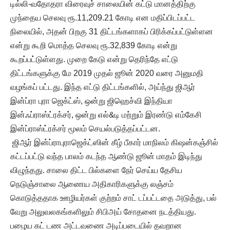
டில்லி-வதோதரா விரைவுச் சாலையின் கட்டு மானத்திற்கு
முந்தைய செலவு ரூ.11,209.21 கோடி என மதிப்பிடப்பட்ட
நிலையில், அதன் பிறகு 31 திட்டங்களாகப் பிரிக்கப்பட்டுள்ளன
என்று கூறி மொத்த செலவு ரூ.32,839 கோடி என்று
கூறப்பட்டுள்ளது. முறை கேடு என்று தெரிந்தே எட்டு
திட்டங்களுக்கு மே 2019 முதல் ஜூன் 2020 வரை அனுமதி
வழங்கப் பட்டது. இந்த எட்டு திட்டங்களில், அய்ந்து ஜிஆர்
இன்ப்ரா புரா ஜெக்ட்ஸ், ஒன்று ஜிஹெச்வி இந்தியா
இன்ஃப்ராஸ்ட்ரக்சர், ஒன்று எல்&டி மற்றும் இரண்டு எம்கேசி
இன்ப்ராஸ்ட்ரக்சர் மூலம் செயல்படுத்தப்பட்டன.
ஜிஆர் இன்ப்ராபுராஜெக்ட்ஸின் கீழ் பீகார் மாநிலம் கிஷன்கஞ்சில்
கட்டப்பட்டு வந்த பாலம் கடந்த ஆண்டு ஜூன் மாதம் இடிந்து
விழுந்தது. சாலை திட்ட பில்களை நேர் செய்ய தேசிய
நெடுஞ்சாலை ஆணைய அதிகாரிகளுக்கு லஞ்சம்
கொடுத்ததாக ஊழியர்கள் குற்றம் சாட் டப்பட்டதை அடுத்து, பல்
வேறு அலுவலகங்களிலும் சிபிஅய் சோதனை நடத்தியது.
பழைய கட் டண அட்டவணை அடிப்படையில் தவறான