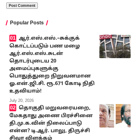
Popular Posts
ஆர்.எஸ்.எஸ்.–சுக்குக்
கொட்டப்படும் பண மழை
ஆர்.எஸ்.எஸ்.சுடன்
தொடர்புடைய 20
அமைப்புகளுக்கு
பொதுத்துறை நிறுவனமான
ஓ.என்.ஜி.சி. ரூ.671 கோடி நிதி
உதவியாம்!
July 20, 2026
தொகுதி மறுவரையறை,
மேகதாது அணை பிரச்சினை
தி.மு.க.வின் நிலைப்பாடு
என்ன? டி.ஆர். பாலு, திருச்சி
சிவா விளக்கம்