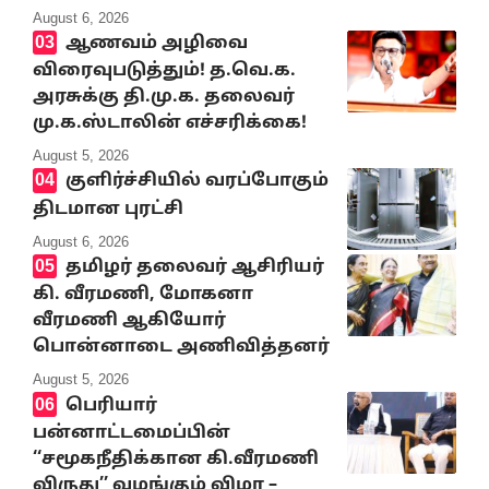
August 6, 2026
ஆணவம் அழிவை
விரைவுபடுத்தும்! த.வெ.க.
அரசுக்கு தி.மு.க. தலைவர்
மு.க.ஸ்டாலின் எச்சரிக்கை!
August 5, 2026
குளிர்ச்சியில் வரப்போகும்
திடமான புரட்சி
August 6, 2026
தமிழர் தலைவர் ஆசிரியர்
கி. வீரமணி, மோகனா
வீரமணி ஆகியோர்
பொன்னாடை அணிவித்தனர்
August 5, 2026
பெரியார்
பன்னாட்டமைப்பின்
‘‘சமூகநீதிக்கான கி.வீரமணி
விருது’’ வழங்கும் விழா –