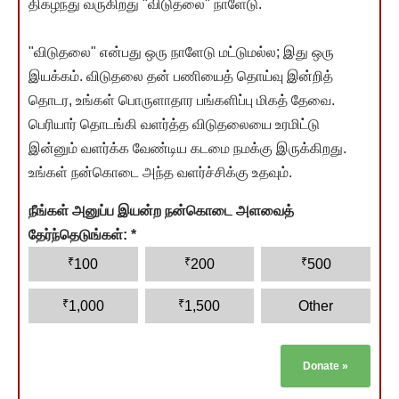
திகழ்ந்து வருகிறது "விடுதலை" நாளேடு.
"விடுதலை" என்பது ஒரு நாளேடு மட்டுமல்ல; இது ஒரு
இயக்கம். விடுதலை தன் பணியைத் தொய்வு இன்றித்
தொடர, உங்கள் பொருளாதார பங்களிப்பு மிகத் தேவை.
பெரியார் தொடங்கி வளர்த்த விடுதலையை உரமிட்டு
இன்னும் வளர்க்க வேண்டிய கடமை நமக்கு இருக்கிறது.
உங்கள் நன்கொடை அந்த வளர்ச்சிக்கு உதவும்.
நீங்கள் அனுப்ப இயன்ற நன்கொடை அளவைத்
தேர்ந்தெடுங்கள்:
*
₹
₹
₹
100
200
500
₹
₹
1,000
1,500
Other
Donate
»