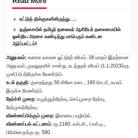
Read More
ஏட்டுத் திக்குகளிலிருந்து…,
தஞ்சையில் தமிழர் தலைவர் ஆசிரியர் தலைமையில்
ஒன்றிய அரசை கண்டித்து மாபெரும் கண்டன
ஆர்ப்பாட்டம்!
அனுபவம்:
கனரக வாகன ஓட்டுநர் உரிமம், 18 மாதம் இதற்கான
அனுபவம், முதலுதவிச் சான்று, நடத்துநர் உரிமம் (1.1.2023க்கு
முன்) பெற்றிருக்க வேண்டும்.
உடல் தகுதி:
குறைந்தது 50 கிலோ எடை, 160 செ.மீ., உயரம்
இருக்க வேண்டும்.
தேர்ச்சி முறை:
எழுத்துத்தேர்வு, செய்முறை தேர்வு,
நேர்முகத்தேர்வு.
விண்ணப்பிக்கும் முறை:
இணைய வழியில்.
விண்ணப்பக் கட்டணம்:
ரூ.1180. எஸ்.சி., / எஸ்.டி.,
பிரிவினருக்கு ரூ. 590.