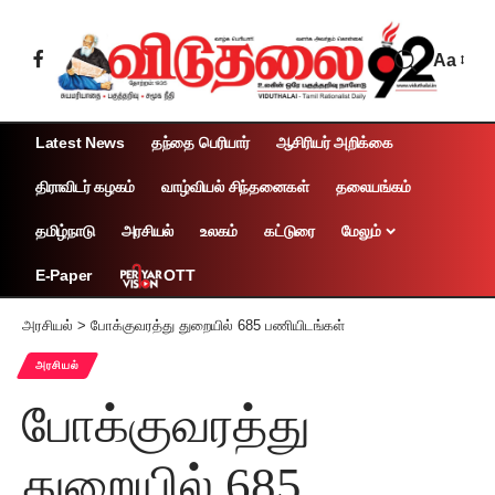
Aa
Latest News
தந்தை பெரியார்
ஆசிரியர் அறிக்கை
திராவிடர் கழகம்
வாழ்வியல் சிந்தனைகள்
தலையங்கம்
தமிழ்நாடு
அரசியல்
உலகம்
கட்டுரை
மேலும்
OTT
E-Paper
அரசியல்
>
போக்குவரத்து துறையில் 685 பணியிடங்கள்
அரசியல்
போக்குவரத்து
துறையில் 685