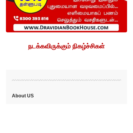
நடக்கவிருக்கும் நிகழ்ச்சிகள்
About US
"Viduthalai" is a Tamil newspaper founded by the
social reformer Thanthai Periyar, in 1935. Aimed at
promoting rationalism, social justice, and gender
equality, it played a crucial role in advocating for the