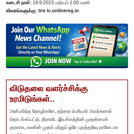
கடைசி நாள்:
18.9.2023 மதியம் 1:00 மணி
விவரங்களுக்கு: tns tc.onlinereg.in
விடுதலை வளர்ச்சிக்கு
உரமிடுங்கள்..
அன்பார்ந்த தோழர்களே, தந்தை பெரியார் அவர்களால்
தொடங்கப்பட்டு, திராவிட இயக்கத்தின் முதன்மைக்
குரலாக, உலகின் முதல் மற்றும் ஒரே பகுத்தறிவு நாளேடாக