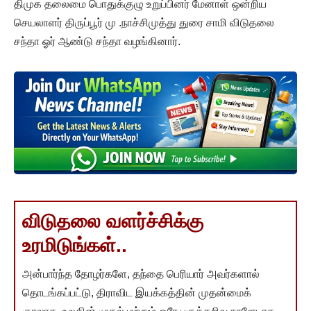
திமுக தலைமை பொதுக்குழு உறுப்பினர் மேனாள் ஒன்றிய
செயலாளர் திருப்பூர் மு .நாச்சிமுத்து துரை சாமி விடுதலை
சந்தா ஓர் ஆண்டு சந்தா வழங்கினார்.
விடுதலை வளர்ச்சிக்கு
உரமிடுங்கள்..
அன்பார்ந்த தோழர்களே, தந்தை பெரியார் அவர்களால்
தொடங்கப்பட்டு, திராவிட இயக்கத்தின் முதன்மைக்