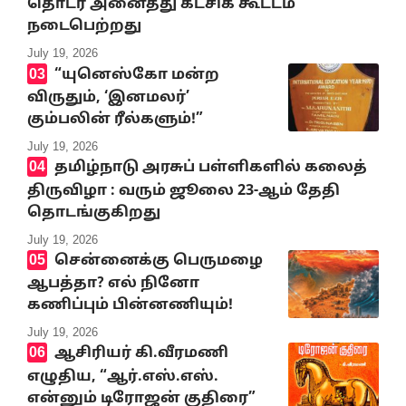
தொடர் அனைத்து கட்சிக் கூட்டம்
நடைபெற்றது
July 19, 2026
“யுனெஸ்கோ மன்ற
விருதும், ‘இனமலர்’
கும்பலின் ரீல்களும்!”
July 19, 2026
தமிழ்நாடு அரசுப் பள்ளிகளில் கலைத்
திருவிழா : வரும் ஜூலை 23-ஆம் தேதி
தொடங்குகிறது
July 19, 2026
சென்னைக்கு பெருமழை
ஆபத்தா? எல் நினோ
கணிப்பும் பின்னணியும்!
July 19, 2026
ஆசிரியர் கி.வீரமணி
எழுதிய, “ஆர்.எஸ்.எஸ்.
என்னும் டிரோஜன் குதிரை”