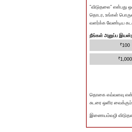
"விடுதலை" என்பது ஒ
தொடர, உங்கள் பொருளா
வளர்க்க வேண்டிய கடம
நீங்கள் அனுப்ப இய
₹
100
₹
1,000
தொகை எவ்வளவு என்பது 
சுடரை ஒளிர வைக்கும்.
இணையம்வழி விடுதலை 