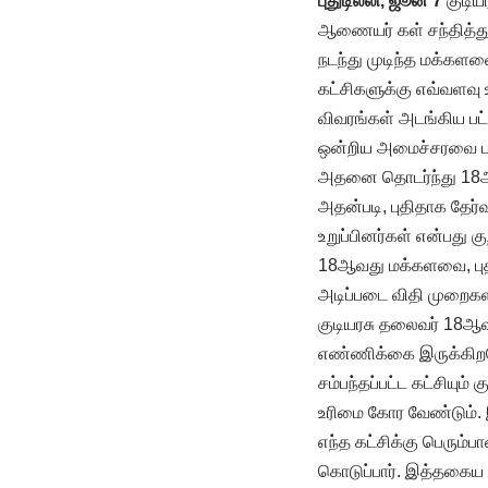
புதுடில்லி, ஜூன் 7
குடிய
ஆணையர் கள் சந்தித்து
நடந்து முடிந்த மக்களவை
கட்சிகளுக்கு எவ்வளவு 
விவரங்கள் அடங்கிய பட
ஒன்றிய அமைச்சரவை பரி
அதனை தொடர்ந்து 18ஆ
அதன்படி, புதிதாக தேர்வ
உறுப்பினர்கள் என்பது 
18ஆவது மக்களவை, புத
அடிப்படை விதி முறைகள
குடியரசு தலைவர் 18ஆ
எண்ணிக்கை இருக்கிறதோ
சம்பந்தப்பட்ட கட்சியு
உரிமை கோர வேண்டும். இ
எந்த கட்சிக்கு பெரும்பா
கொடுப்பார். இத்தகைய