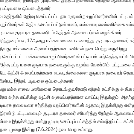
ரசு தலைவர் திரவுபதி முர்முவை இந்திய தலைமை தேர்தல் ஆணையர
 பட்டியலை ஒப்படைத்தனர்
 தேர்தலில் தேர்வு செய்யப்பட்ட நாடாளுமன்ற உறுப்பினர்களின் பட்டியல்
உறுப்பினர்கள் தேர்வு செய்யப்பட்டுள்ளனர், எவ்வளவு எண்ணிக்கை உள்
்டியலை குடியரசு தலைவரிடம் தேர்தல் ஆணையர்கள் வழங்கினர்
ந்துரைப்படி, 17ஆவது மக்களவையை கலைத்து குடியரசு தலைவர் உத்தரவு
வது மக்களவை அமைப்பதற்கான பணிகள் நடைபெற்று வருகிறது.
ு செய்யப்பட்ட மக்களவை உறுப்பினர்களின் பட்டி யல், எந்தெந்த கட்சி
குறித்த பட்டி யலை குடியரசு தலைவருக்கு வழங்க வேண்டும். பட்டிய
ிய ஆட்சி அமைப்பதற்கான நடவடிக்கைகளை குடியரசு தலைவர் தொடங
ின்படி இந்தப் படியலை ஒப்படைத்தனர்
வது மக்க ளவை பணிகளை தொடங்குவதோடு எந்தக் கட்சிக்கு அதிக உற
 அந்த கட்சிக்கு ஆட்சி அமைப்பதற்கான வாய்ப்பு இருக்கும். அதற்
ம் குடியரசு தலைவரை சந்தித்து உறுப்பினர்களின் ஆதரவு இருக்கிறது எ
ரண்டு பட்டியலையும் குடியரசு தலைவர் சரிபார்த்து தேர்தல் ஆணையம்
ன்மை இருக்கிறது என்று முடிவு செய்யும் பட்சத்தில் சம்மந்தப்பட்ட கட்
 நடைமுறை இன்று (7.6.2024) நடைபெற உள்ளது.