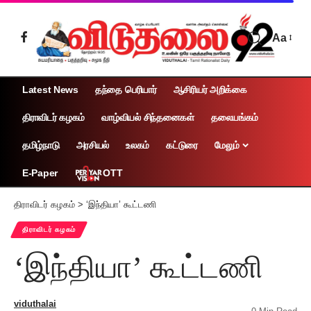
Aa
Latest News
தந்தை பெரியார்
ஆசிரியர் அறிக்கை
திராவிடர் கழகம்
வாழ்வியல் சிந்தனைகள்
தலையங்கம்
தமிழ்நாடு
அரசியல்
உலகம்
கட்டுரை
மேலும்
OTT
E-Paper
திராவிடர் கழகம்
>
‘இந்தியா’ கூட்டணி
திராவிடர் கழகம்
‘இந்தியா’ கூட்டணி
viduthalai