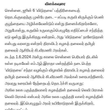
விளக்கவுரை
சென்னை, ஜூன் 6 ‘விடுதலை’ பத்திரிகையைத்
தொடங்குவதற்கு முன்பே தடை – எப்படி கருவி லிருக்கும் பெண்
குழந்தையை அழிக்கவேண்டும் என்று நினைக்கிறார்களோ,
அதுபோன்று, கருவில் உருவாகும்பொழுதே எதிர்ப்பைச் சந்தித்த
ஏடு ஒன்று இருக்கிறது என்றால், அது ‘விடுதலை’ நாளேடுதான்
என்பது வரலாறு என்றார் திராவிடர் கழகத் தலைவர் தமிழர்
தலைவர் ஆசிரியர் கி.வீரமணி அவர்கள்.
கடந்த 1.6.2024 அன்று காலை சென்னை பெரியார் திடலில்
உள்ள நடிகவேள் எம்.ஆர்.இராதா மன்றத்தில் நடைபெற்ற
‘விடுதலை’ சந்தா வழங்கும் விழாவில் திராவிடர் கழகத் தலைவர்
தமிழர் தலைவர் ஆசிரியர் கி.வீரமணி அவர்கள் உரையாற்றினார்.
அவரது உரையின் நேற்றையத் தொடர்ச்சி வருமாறு:
அகில உலக பகுத்தறிவாளர் கழகத்தின் தலைவர் லெவி பிராகல்
லெவி பிராகல் என்பவர் அகில உலக பகுத்தறி வாளர் கழகத்தின்
தலைவர். இப்பொழுதும் அவர் உயிரோடுதான் இருக்கிறார்,
நார்வே நாட்டில்.