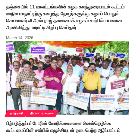
தஞ்சையில் 11 மாவட்டங்களின் கழக கலந்துரையாடல் கூட்டம்
மாநில மாநாட்டிற்கு உழைத்த தோழர்களுக்கு கழகப் பொதுச்
செயலாளர் வீ.அன்புராஜ் தலைமைக் கழகம் சார்பில் பயனாடை
அணிவித்து பாராட்டி சிறப்பு செய்தார்
March 14, 2026
தமிழ்நாடு
திராவிடர் கழகம்
பிற்படுத்தப்பட்டோரின் கோரிக்கைகளை வென்றெடுக்க
கூட்டமைப்பின் சார்பில் எழுச்சியுடன் நடைபெற்ற ஆர்ப்பாட்டம்