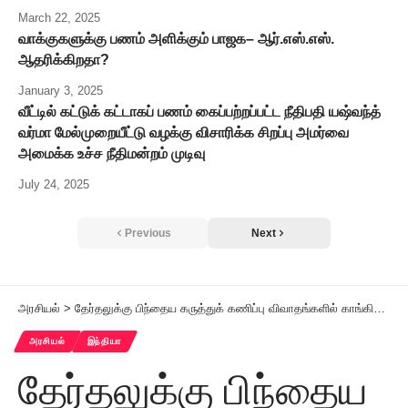
March 22, 2025
வாக்குகளுக்கு பணம் அளிக்கும் பாஜக– ஆர்.எஸ்.எஸ்.
ஆதரிக்கிறதா?
January 3, 2025
வீட்டில் கட்டுக் கட்டாகப் பணம் கைப்பற்றப்பட்ட நீதிபதி யஷ்வந்த்
வர்மா மேல்முறையீட்டு வழக்கு விசாரிக்க சிறப்பு அமர்வை
அமைக்க உச்ச நீதிமன்றம் முடிவு
July 24, 2025
Previous
Next
அரசியல்
>
தேர்தலுக்கு பிந்தைய கருத்துக் கணிப்பு விவாதங்களில் காங்கிரஸ் பங்கேற்காது
அரசியல்
இந்தியா
தேர்தலுக்கு பிந்தைய