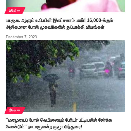
இந்தியா
பா.ஜ.க. ஆளும் உ.பி.யின் இலட்சணம் பாரீர்! 16,000-க்கும்
அதிகமான போலி முகவரிகளில் துப்பாக்கி உரிமங்கள்
December 7, 2023
இந்தியா
“மழையைப் போல் வெயிலையும் பேரிடர் பட்டியலில் சேர்க்க
வேண்டும்’’ நாடாளுமன்ற குழு பரிந்துரை!