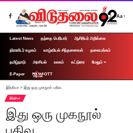
Aa
Latest News
தந்தை பெரியார்
ஆசிரியர் அறிக்கை
திராவிடர் கழகம்
வாழ்வியல் சிந்தனைகள்
தலையங்கம்
தமிழ்நாடு
அரசியல்
உலகம்
கட்டுரை
மேலும்
OTT
E-Paper
இந்தியா
>
இது ஒரு முகநூல் பதிவு
இந்தியா
இது ஒரு முகநூல்
பதிவு