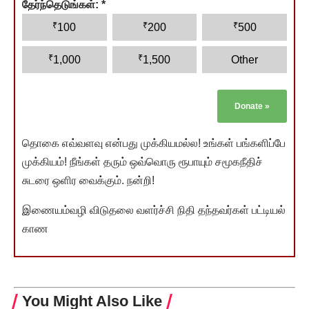
தேர்ந்தெடுங்கள்:
*
₹
₹
₹
100
200
500
₹
₹
1,000
1,500
Other
Donate
»
தொகை எவ்வளவு என்பது முக்கியமல்ல! உங்கள் பங்களிப்பே
முக்கியம்! நீங்கள் தரும் ஒவ்வொரு ரூபாயும் சமூகநீதிச்
சுடரை ஒளிர வைக்கும். நன்றி!
இணையம்வழி விடுதலை வளர்ச்சி நிதி தந்தவர்கள் பட்டியல்
காண
You Might Also Like