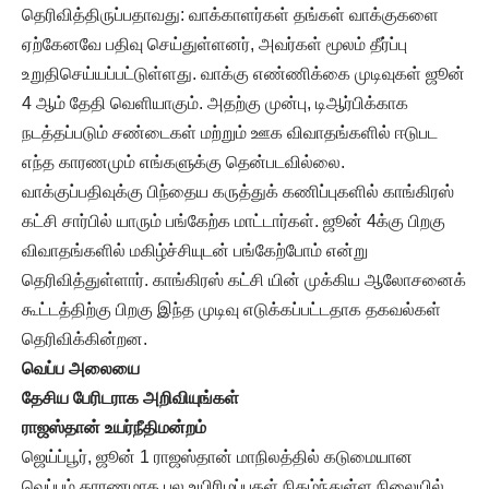
தெரிவித்திருப்பதாவது: வாக்காளர்கள் தங்கள் வாக்குகளை
ஏற்கேனவே பதிவு செய்துள்ளனர், அவர்கள் மூலம் தீர்ப்பு
உறுதிசெய்யப்பட்டுள்ளது. வாக்கு எண்ணிக்கை முடிவுகள் ஜூன்
4 ஆம் தேதி வெளியாகும். அதற்கு முன்பு, டிஆர்பிக்காக
நடத்தப்படும் சண்டைகள் மற்றும் ஊக விவாதங்களில் ஈடுபட
எந்த காரணமும் எங்களுக்கு தென்படவில்லை.
வாக்குப்பதிவுக்கு பிந்தைய கருத்துக் கணிப்புகளில் காங்கிரஸ்
கட்சி சார்பில் யாரும் பங்கேற்க மாட்டார்கள். ஜூன் 4க்கு பிறகு
விவாதங்களில் மகிழ்ச்சியுடன் பங்கேற்போம் என்று
தெரிவித்துள்ளார். காங்கிரஸ் கட்சி யின் முக்கிய ஆலோசனைக்
கூட்டத்திற்கு பிறகு இந்த முடிவு எடுக்கப்பட்டதாக தகவல்கள்
தெரிவிக்கின்றன.
வெப்ப அலையை
தேசிய பேரிடராக அறிவியுங்கள்
ராஜஸ்தான் உயர்நீதிமன்றம்
ஜெய்ப்பூர், ஜூன் 1 ராஜஸ்தான் மாநிலத்தில் கடுமையான
வெப்பம் காரணமாக பல உயிரிழப்புகள் நிகழ்ந்துள்ள நிலையில்,