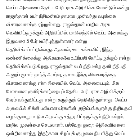
வெப்ப அலையை தேசிய பேரிடராக அறிவிக்க வேண்டும் என்று
ராஜஸ்தான் உயர் நீதிமன்றம் தாமாக முன்வந்து வழக்கை
விசாரணைக்கு ஏற்றுள்ளது. ராஜஸ்தான் மாநில அரசு
வெளியிட்டிருக்கும் அறிவிப்பில், மாநிலத்தில் வெப்ப அலைக்கு
இதுவரை 5 பேர் உயிரிழந்துள்ளனர் என்று
தெரிவிக்கப்பட்டுள்ளது. ஆனால், ஊடகங்களில், இந்த
எண்ணிக்கைக்கு அதிகமாகவே உயிர்பலி நேரிட்டிருக்கும் என்று
தெரிவிக்கப்படுகிறது. ராஜஸ்தான் உயர் நீதிமன்ற தனி நீதிபதி
அனூப் குமார் தாந்த் அமர்வு, தமாக இந்த விவகாரத்தை
விசாரணைக்கு ஏற்ற நிலையில், வெப்ப அலையையும், மிக
மோசமான குளிர்க்காற்றையும் தேசிய பேரிடராக அறிவிக்கும்
நேரம் வந்துவிட்டது என்று கருத்துத் தெரிவித்துள்ளது. வெப்ப
அலையில் சிக்கி பலியானவர்களின் குடும்பங்களுக்கு நிதியுதவி
வழங்குமாறு மாநில அரசுக்கு உத்தரவிட்டிருக்கும் நீதிமன்றம்,
மாநில முதன்மை செயலாளர், பல்வேறு துறை அதிகாரிகளை
ஒன்றிணைத்து இதற்கான சிறப்புக் குழுவை நியமித்து வெப்ப