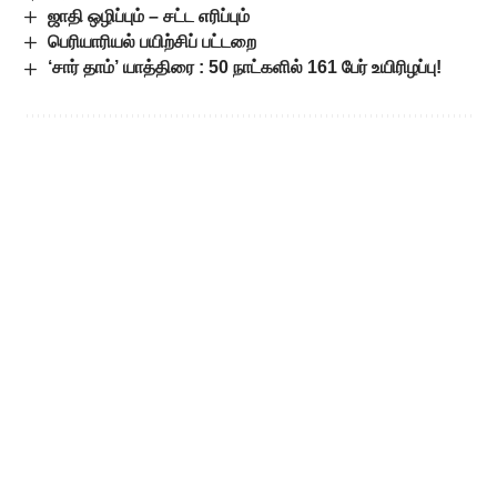
ஜாதி ஒழிப்பும் – சட்ட எரிப்பும்
பெரியாரியல் பயிற்சிப் பட்டறை
‘சார் தாம்’ யாத்திரை : 50 நாட்களில் 161 பேர் உயிரிழப்பு!
Leave a Comment
Popular Posts
9-ஆம் வகுப்பில் மும்மொழித் திட்டம்
கட்டாயமாம்! சிபிஎஸ்இ கொள்கைக்கு
எதிராக உச்ச நீதிமன்றத்தில் அவசர
வழக்கு!
August 6, 2026
குளிர்ச்சியில் வரப்போகும்
திடமான புரட்சி