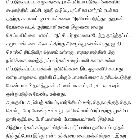
பிற்படுத்தப்பட்ட சமூகத்தையும் அரசியல் படுத்த வேண்டும்.
சமூகத்தில் புரட்சி, ஜாதி ஒழிப்பு, புரட்சிகர மாற்றம் நடக்கா
ததற்கு காரணம் ஓபிசி மக்களை அரசியல் படுத்துவதுதான்.
வேங்கை வயல் குற்றவாளிகளை இதுவரை கைது
செய்யவில்லை. மாவட்ட ஆட்சி யர் தலைமையேற்று தாழ்த்தப்பட்ட
சமூக மக்களை ஆலயத்திற்கு அழைத்து செல்கிறது, ஜாதி
சொல்லி திட்டுகிற அவலம் உள்ளது. ஸநாதனத்தின் மீது
நம்பிக்கை வைத்திருப்பவர்கள் உழைப்பாளி களாக உள்ள
பிற்படுத்தப்பட்ட மக்கள். ஓபிசிக்கான இட ஒதுக்கீடு கூடாது
என்ற பாஜகவை தூக்கி பிடிக்கும் பாமகவினரை அரசியல்படுத்த
வேண்டாமா? தலித்துகள் அமைப்பாகவும், அரசியலாகவும்
ஒன்றுபடுத்த வேண்டி உள்ளது.
அதைவிட அம்பேத் கரியம், மார்க்சியம் ஊர், தெருவுக்குத் தெரு
சென்று சேர வேண்டி உள்ளது. நாமெல்லாம் பிறப்பதற்கு முன்பே
ஜாதி ஒழிப்பை பேசியவர்கள், போராடியவர்கள், இரத்தம்
சிந்தியவர்கள் கம்யூனிஸ்டுகள். பார்ப்பனிய தனிமைப்படுதல்
நீர்த்துப்போய் இந்து என்ற உத்தியை கையாள்கின்றனர். இதற்