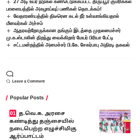
27 அடி உயர நடுகல் கண்டெடுக்கப்பட்ட திருப்பூர் குமரிக்கல்
பாளையத்தில் அகழாய்வுப் பணிகள் தொடக்கம்!
வேதாரண்யத்தில் திடீரென கடல் நீர் உள்வாங்கியதால்
மீனவர்கள் அச்சம்
ஆதரவற்றோருக்கான தங்கும் இடத்தை முதலமைச்சர்
மு.க.ஸ்டாலின் திறந்து வைக்கிறார் மேயர் பிரியா பேட்டி
சட்டமன்றத்தில் அமைச்சர் பி.கே. சேகர்பாபு அதிரடி தகவல்
Leave a Comment
Popular Posts
த.வெ.க. அரசை
கண்டித்து தஞ்சையில்
நடைபெற்ற எழுச்சிமிகு
ஆர்ப்பாட்டம்