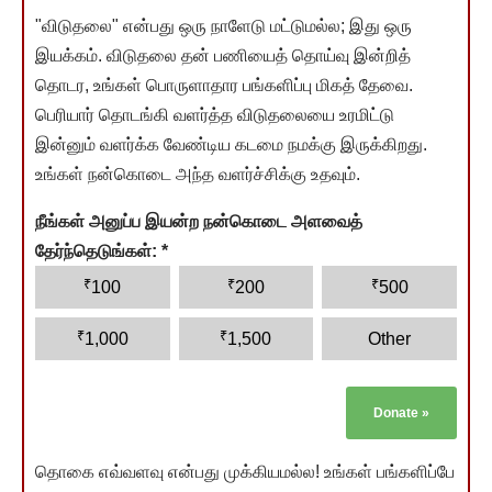
"விடுதலை" என்பது ஒரு நாளேடு மட்டுமல்ல; இது ஒரு
இயக்கம். விடுதலை தன் பணியைத் தொய்வு இன்றித்
தொடர, உங்கள் பொருளாதார பங்களிப்பு மிகத் தேவை.
பெரியார் தொடங்கி வளர்த்த விடுதலையை உரமிட்டு
இன்னும் வளர்க்க வேண்டிய கடமை நமக்கு இருக்கிறது.
உங்கள் நன்கொடை அந்த வளர்ச்சிக்கு உதவும்.
நீங்கள் அனுப்ப இயன்ற நன்கொடை அளவைத்
தேர்ந்தெடுங்கள்:
*
₹
₹
₹
100
200
500
₹
₹
1,000
1,500
Other
Donate
»
தொகை எவ்வளவு என்பது முக்கியமல்ல! உங்கள் பங்களிப்பே