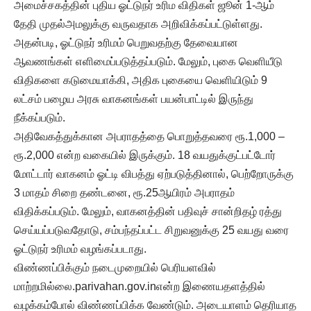
அமைச்சகத்தின் புதிய ஓட்டுநர் உரிம விதிகள் ஜூன் 1-ஆம்
தேதி முதல்அமலுக்கு வருவதாக அறிவிக்கப்பட்டுள்ளது.
அதன்படி, ஓட்டுநர் உரிமம் பெறுவதற்கு தேவையான
ஆவணங்கள் எளிமைப்படுத்தப்படும். மேலும், புகை வெளியீடு
விதிகளை கடுமையாக்கி, அதிக புகையை வெளியிடும் 9
லட்சம் பழைய அரசு வாகனங்கள் பயன்பாட்டில் இருந்து
நீக்கப்படும்.
அதிவேகத்துக்கான அபராதத்தை பொறுத்தவரை ரூ.1,000 –
ரூ.2,000 என்ற வகையில் இருக்கும். 18 வயதுக்குட்பட்டோர்
மோட்டார் வாகனம் ஓட்டி விபத்து ஏற்படுத்தினால், பெற்றோருக்கு
3 மாதம் சிறை தண்டனை, ரூ.25ஆயிரம் அபராதம்
விதிக்கப்படும். மேலும், வாகனத்தின் பதிவுச் சான்றிதழ் ரத்து
செய்யப்படுவதோடு, சம்பந்தப்பட்ட சிறுவனுக்கு 25 வயது வரை
ஓட்டுநர் உரிமம் வழங்கப்படாது.
விண்ணப்பிக்கும் நடைமுறையில் பெரியளவில்
மாற்றமில்லை.parivahan.gov.inஎன்ற இணையதளத்தில்
வழக்கம்போல் விண்ணப்பிக்க வேண்டும். அடையாளம் தெரியாத