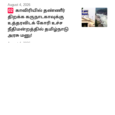
August 4, 2026
காவிரியில் தண்ணீர்
திறக்க கருநாடகாவுக்கு
உத்தரவிடக் கோரி உச்ச
நீதிமன்றத்தில் தமிழ்நாடு
அரசு மனு!
August 4, 2026
எதிர்க்கட்சித் தலைவர்
உதயநிதி அவர்களை
எந்தவித முகாந்திரமுமின்றி
கைது செய்திருப்பது
கண்டிக்கத்தக்கது!
August 4, 2026
ஆணவம் அழிவை
விரைவுபடுத்தும்! த.வெ.க.
அரசுக்கு தி.மு.க. தலைவர்
மு.க.ஸ்டாலின் எச்சரிக்கை!
August 5, 2026