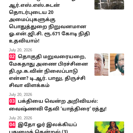
ஆர்.எஸ்.எஸ்.சுடன்
தொடர்புடைய 20
அமைப்புகளுக்கு
பொதுத்துறை நிறுவனமான
ஓ.என்.ஜி.சி. ரூ.671 கோடி நிதி
உதவியாம்!
July 20, 2026
தொகுதி மறுவரையறை,
மேகதாது அணை பிரச்சினை
தி.மு.க.வின் நிலைப்பாடு
என்ன? டி.ஆர். பாலு, திருச்சி
சிவா விளக்கம்
July 20, 2026
பக்தியை வென்ற அறிவியல்:
வைஷ்ணவி தேவி ‘யாத்திரை’ ரத்து!
July 20, 2026
இதோ ஓர் இலக்கியப்
புதுமைத் தென்றல் (3)