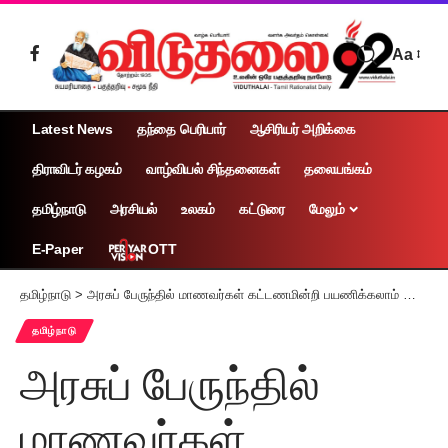
Aa
Latest News
தந்தை பெரியார்
ஆசிரியர் அறிக்கை
திராவிடர் கழகம்
வாழ்வியல் சிந்தனைகள்
தலையங்கம்
தமிழ்நாடு
அரசியல்
உலகம்
கட்டுரை
மேலும்
OTT
E-Paper
தமிழ்நாடு
>
அரசுப் பேருந்தில் மாணவர்கள் கட்டணமின்றி பயணிக்கலாம் போக்குவரத்து துறை அறிவிப்பு
தமிழ்நாடு
அரசுப் பேருந்தில்
மாணவர்கள்