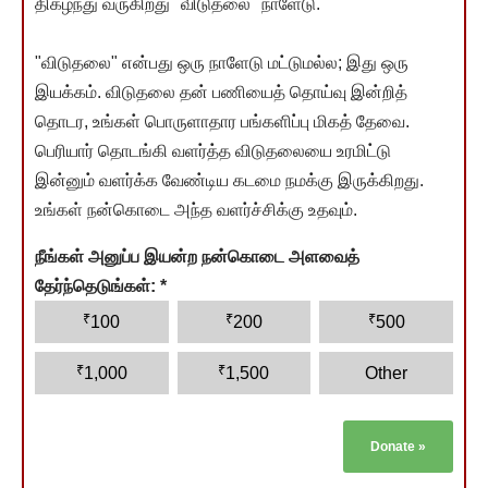
திகழ்ந்து வருகிறது "விடுதலை" நாளேடு.
"விடுதலை" என்பது ஒரு நாளேடு மட்டுமல்ல; இது ஒரு
இயக்கம். விடுதலை தன் பணியைத் தொய்வு இன்றித்
தொடர, உங்கள் பொருளாதார பங்களிப்பு மிகத் தேவை.
பெரியார் தொடங்கி வளர்த்த விடுதலையை உரமிட்டு
இன்னும் வளர்க்க வேண்டிய கடமை நமக்கு இருக்கிறது.
உங்கள் நன்கொடை அந்த வளர்ச்சிக்கு உதவும்.
நீங்கள் அனுப்ப இயன்ற நன்கொடை அளவைத்
தேர்ந்தெடுங்கள்:
*
₹
₹
₹
100
200
500
₹
₹
1,000
1,500
Other
Donate
»