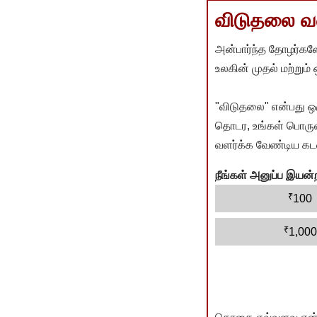
விடுதலை வளர
அன்பார்ந்த தோழர்களே
உலகின் முதல் மற்றும்
"விடுதலை" என்பது ஒ
தொடர, உங்கள் பொருளா
வளர்க்க வேண்டிய கடம
நீங்கள் அனுப்ப இய
₹
100
₹
1,000