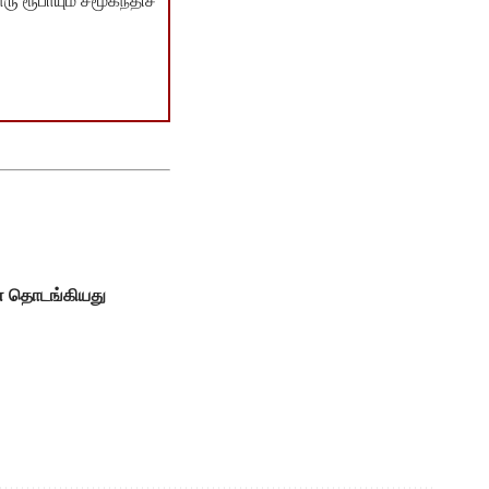
ு ரூபாயும் சமூகநீதிச்
ன் தொடங்கியது