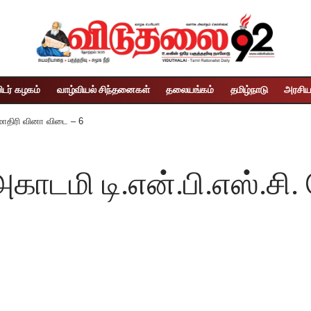
ிடர் கழகம்
வாழ்வியல் சிந்தனைகள்
தலையங்கம்
தமிழ்நாடு
அரசிய
 மாதிரி வினா விடை – 6
காடமி டி.என்.பி.எஸ்.சி.