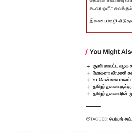
தொகை எவ்வளவு என்பது 
சுடரை ஒளிர வைக்கும்.
இணையம்வழி விடுதலை 
You Might Als
குமரி மாவட்ட கழக சா
மோகனா வீரமணி கல்
வடசென்னை மாவட்டம்
தமிழர் தலைவருக்
தமிழர் தலைவரின் மு
TAGGED:
பெரியார் அய்