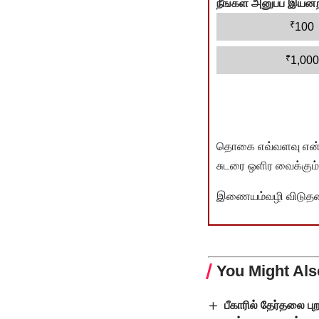
நீங்கள் அனுப்ப இய
₹
100
₹
1,000
தொகை எவ்வளவு என்பது 
சுடரை ஒளிர வைக்கும்.
இணையம்வழி விடுதலை 
You Might Als
பீகாரில் தேர்தலை பு