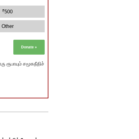
₹
500
Other
Donate
»
ு ரூபாயும் சமூகநீதிச்