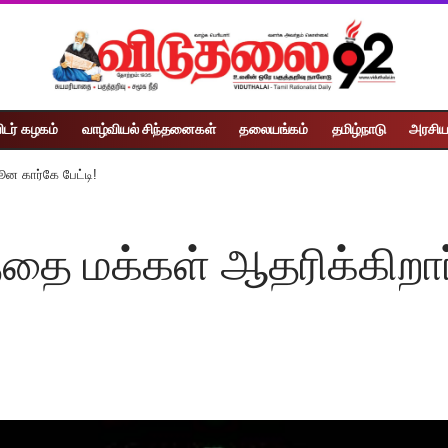
ிடர் கழகம்
வாழ்வியல் சிந்தனைகள்
தலையங்கம்
தமிழ்நாடு
அரசிய
ூன கார்கே பேட்டி!
த்தை மக்கள் ஆதரிக்கிறா