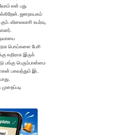
ுவோம் என் பது
ைக்கிறேன். ஜனநாயகம்
கும். விலைவாசி உயர்வு,
்ளனர்.
வருவாயை
. அரசு பொய்களை பேசி
்கு எதிராக இருக்
டு பங்கு பெரும்பான்மை
மோகன் பகவத்தும் இட
யாது.
 முறைப்படி