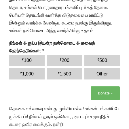
தொடர, உங்கள் பொருளாதார பங்களிப்பு மிகத் தேவை.
பெரியார் தொடங்கி வளர்த்த விடுதலையை உரமிட்டு
இன்னும் வளர்க்க வேண்டிய கடமை நமக்கு இருக்கிறது.
உங்கள் நன்கொடை அந்த வளர்ச்சிக்கு உதவும்.
நீங்கள் அனுப்ப இயன்ற நன்கொடை அளவைத்
தேர்ந்தெடுங்கள்:
*
₹
₹
₹
100
200
500
₹
₹
1,000
1,500
Other
Donate
»
தொகை எவ்வளவு என்பது முக்கியமல்ல! உங்கள் பங்களிப்பே
முக்கியம்! நீங்கள் தரும் ஒவ்வொரு ரூபாயும் சமூகநீதிச்
சுடரை ஒளிர வைக்கும். நன்றி!