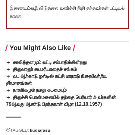
இணையம்வழி விடுதலை வளர்ச்சி நிதி தந்தவர்கள் பட்டியல்
காண
You Might Also Like
காலித்தனமும் வட்டி சம்பாதிக்கின்றது
திருவாரூர் சுயமரியாதைச் சங்கம்
வட ஆற்காடு ஜஸ்டிஸ் கட்சி மாநாடு நிறைவேற்றிய
தீர்மானங்கள்
நாகரிகமும் நமது கடமையும்
திருச்சி பொன்மலையில் தந்தை பெரியார் அவர்களின்
79ஆவது ஆண்டு பிறந்தநாள் விழா (12.10.1957)
TAGGED:
kudiarasu