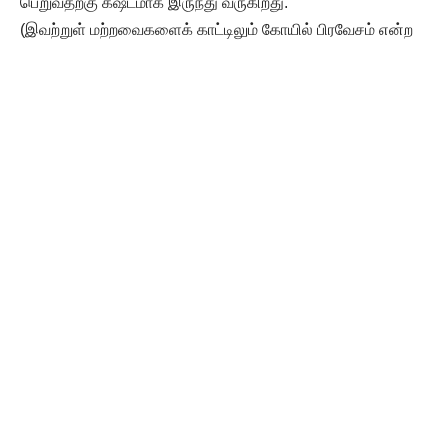
பெறுவதற்கு கஷ்டமாக இருந்து வருகிறது.
(இவற்றுள் மற்றவைகளைக் காட்டிலும் கோயில் பிரவேசம் என்ற
ஒரு விஷயமே இப்பொழுது மிகவும் முக்கியமான ஒரு
பிரச்சனையாக இருந்து வருகிறது. இந்தக் கோயில்
பிரவேசத்தின் பொருட்டு குருவாயூர், நாசிக் முதலிய இடங்களில்
சத்தியாக்கிரகங்கள் நடந்து கொண்டிருக்கின்றன. இதற்குமுன்
பல தடவைகளில் மதுரை, திருச்சிராப்பள்ளி, நாகர்கோவில்,
ஈரோடு முதலிய இடங்களில் கோயில் சத்தியாக்கிரங்கள்
ஆரம்பிக்கப்பட்டு அவை பயனின்றிக் கழிந்தன.)
கோவில் நுழைவு
ஆனால் அக்காலத்தில் கோயில் சத்தியாக்கிரகத் திற்கு இருந்த
ஆதரவைக் காட்டிலும் இப்பொழுது கொஞ்சம் அதிக ஆதரவே
இருந்து வருகிறது என்று கூறலாம். இந்த ஆதரவைக் கொண்டு
விடாமுயற்சி யுடன் கோயில் நுழைவுக்காகப் பாடுபட்டால் அவ்
வுரிமை கிடைத்துவிடும் என்பதிலும் அய்யமில்லை என்றே
வைத்துக் கொள்ளலாம். ஆனால் இவ்வாறு தீண்டாத
சகோதரர்கள் கோயில் நுழைவு உரிமை பெறுவதினால்