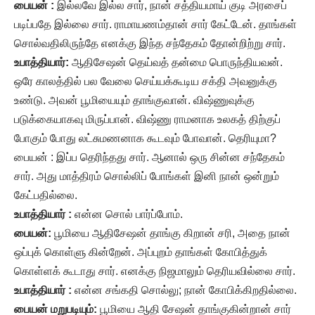
பையன் :
இல்லவே இல்ல சார், நான் சத்தியமாய் குடி அரசைப்
படிப்பதே இல்லை சார். ராமாயணம்தான் சார் கேட்டேன். தாங்கள்
சொல்வதிலிருந்தே எனக்கு இந்த சந்தேகம் தோன்றிற்று சார்.
உபாத்தியார்:
ஆதிசேஷன் தெய்வத் தன்மை பொருந்தியவன்.
ஒரே காலத்தில் பல வேலை செய்யக்கூடிய சக்தி அவனுக்கு
உண்டு. அவன் பூமியையும் தாங்குவான். விஷ்ணுவுக்கு
படுக்கையாகவு மிருப்பான். விஷ்ணு ராமனாக உலகத் திற்குப்
போகும் போது லட்சுமணனாக கூடவும் போவான். தெரியுமா?
பையன் : இப்ப தெரிந்தது சார். ஆனால் ஒரு சின்ன சந்தேகம்
சார். அது மாத்திரம் சொல்லிப் போங்கள் இனி நான் ஒன்றும்
கேட்பதில்லை.
உபாத்தியார் :
என்ன சொல் பார்ப்போம்.
பையன்:
பூமியை ஆதிசேஷன் தாங்கு கிறான் சரி, அதை நான்
ஒப்புக் கொள்ளு கின்றேன். அப்புறம் தாங்கள் கோபித்துக்
கொள்ளக் கூடாது சார். எனக்கு நிஜமாலும் தெரியவில்லை சார்.
உபாத்தியார் :
என்ன சங்கதி சொல்லு; நான் கோபிக்கிறதில்லை.
பையன் மறுபடியும்:
பூமியை ஆதி சேஷன் தாங்குகின்றான் சார்