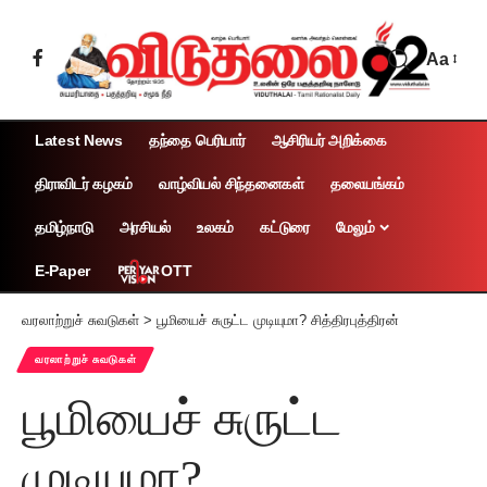
Aa
Latest News
தந்தை பெரியார்
ஆசிரியர் அறிக்கை
திராவிடர் கழகம்
வாழ்வியல் சிந்தனைகள்
தலையங்கம்
தமிழ்நாடு
அரசியல்
உலகம்
கட்டுரை
மேலும்
OTT
E-Paper
வரலாற்றுச் சுவடுகள்
>
பூமியைச் சுருட்ட முடியுமா? சித்திரபுத்திரன்
வரலாற்றுச் சுவடுகள்
பூமியைச் சுருட்ட
முடியுமா?