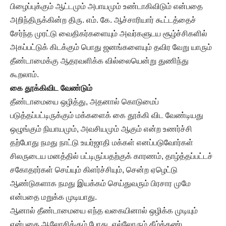
பிழைப்புக்கும் ஆட்டமும் அபாயமும் உண்டாகிவிடும் என்பதை
அறிந்திருக்கின்ற திரு. எம். கே. ஆச்சாரியார் கூட்டத்தைச்
சேர்ந்த முரட்டு வைதிகர்களையும் அவர்களுடய சூழ்ச்சிகளில்
அகப்பட்டுக் கிடக்கும் பொது ஜனங்களையும் தவிர வேறு யாரும்
தீண்டாமைக்கு ஆதரவளிக்க வில்லையென்று துணிந்து
கூறலாம்.
கை தூக்கிவிட வேண்டும்
தீண்டாமையை ஒழித்து, அதனால் கொடுமைப்
படுத்தப்பட்டிருக்கும் மக்களைக் கை தூக்கி விட வேண்டியது
ஒழுங்கும் நியாயமும், அவசியமும் ஆகும் என்ற உணர்ச்சி
தற்போது நமது நாட்டு உயர்ஜாதி மக்கள் எனப்படுவோர்கள்
சிலருடைய மனத்தில் பட்டிருப்பதற்குக் காரணம், தாழ்த்தப்பட்டச்
சகோதரர்கள் செய்யும் கிளர்ச்சியும், சென்ற ஏழெட்டு
ஆண்டுகளாக நமது இயக்கம் செய்துவரும் பிரசார முமே
என்பதை மறுக்க முடியாது.
ஆனால் தீண்டாமையை எந்த வகையினால் ஒழிக்க முடியும்
என்பதை ஆலோசிக்கும் போது, எல்லோரும் கீழ்க்கண்ட