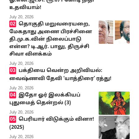
ஓ.என்.ஜி.சி. ரூ.671 கோடி நிதி
உதவியாம்!
July 20, 2026
தொகுதி மறுவரையறை,
மேகதாது அணை பிரச்சினை
தி.மு.க.வின் நிலைப்பாடு
என்ன? டி.ஆர். பாலு, திருச்சி
சிவா விளக்கம்
July 20, 2026
பக்தியை வென்ற அறிவியல்:
வைஷ்ணவி தேவி ‘யாத்திரை’ ரத்து!
July 20, 2026
இதோ ஓர் இலக்கியப்
புதுமைத் தென்றல் (3)
July 20, 2026
பெரியார் விடுக்கும் வினா!
(2025)
July 20, 2026