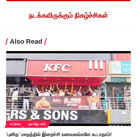
நடக்கவிருக்கும் நிகழ்ச்சிகள்
Also Read
கட்டுரை
ஞாயிறு மலர்
‘புனித’ மாதத்தில் இறைச்சி உணவகங்களே கூடாதாம்!