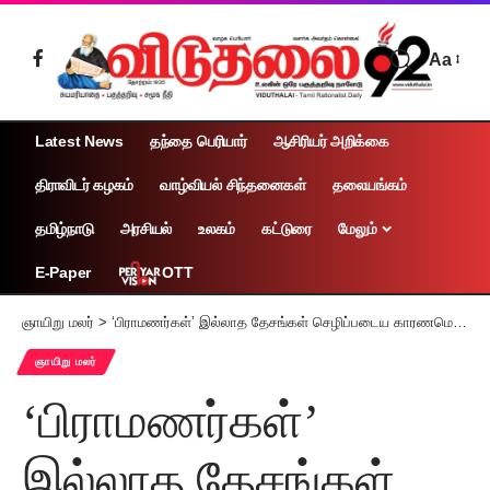
Aa
Latest News
தந்தை பெரியார்
ஆசிரியர் அறிக்கை
திராவிடர் கழகம்
வாழ்வியல் சிந்தனைகள்
தலையங்கம்
தமிழ்நாடு
அரசியல்
உலகம்
கட்டுரை
மேலும்
OTT
E-Paper
ஞாயிறு மலர்
>
‘பிராமணர்கள்’ இல்லாத தேசங்கள் செழிப்படைய காரணமென்ன? 15ஆம் நூற்றாண்டு புலவரின் கேள்வி!
ஞாயிறு மலர்
‘பிராமணர்கள்’
இல்லாத தேசங்கள்