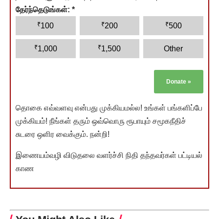
தேர்ந்தெடுங்கள்:
*
₹
₹
₹
100
200
500
₹
₹
1,000
1,500
Other
Donate
»
தொகை எவ்வளவு என்பது முக்கியமல்ல! உங்கள் பங்களிப்பே
முக்கியம்! நீங்கள் தரும் ஒவ்வொரு ரூபாயும் சமூகநீதிச்
சுடரை ஒளிர வைக்கும். நன்றி!
இணையம்வழி விடுதலை வளர்ச்சி நிதி தந்தவர்கள் பட்டியல்
காண