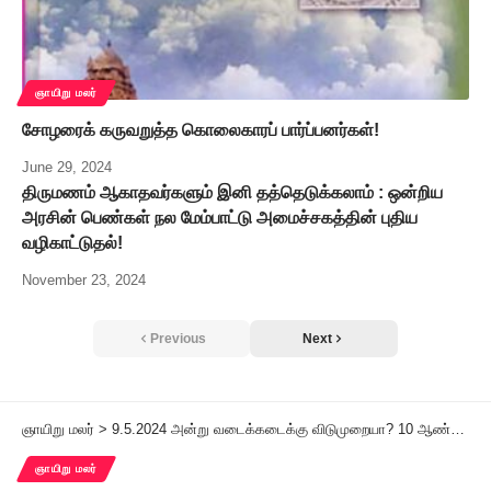
ஞாயிறு மலர்
சோழரைக் கருவறுத்த கொலைகாரப் பார்ப்பனர்கள்!
June 29, 2024
திருமணம் ஆகாதவர்களும் இனி தத்தெடுக்கலாம் : ஒன்றிய
அரசின் பெண்கள் நல மேம்பாட்டு அமைச்சகத்தின் புதிய
வழிகாட்டுதல்!
November 23, 2024
Previous
Next
ஞாயிறு மலர்
>
9.5.2024 அன்று வடைக்கடைக்கு விடுமுறையா? 10 ஆண்டுகளில் மோடி பொய் பேசாமல் இருந்த நாள்
ஞாயிறு மலர்