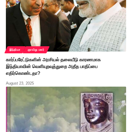
இந்தியா
ஞாயிறு மலர்
கார்ப்பரேட்டுகளின் அரசியல் தலையீடு காரணமாக
இந்தியாவின் வெளியுறவுத்துறை அதீத பாதிப்பை
எதிர்கொண்டதா?
August 23, 2025