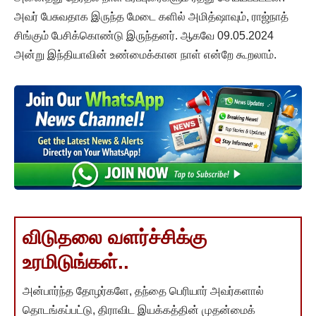
அவர் பேசுவதாக இருந்த மேடை களில் அமித்ஷாவும், ராஜ்நாத்
சிங்கும் பேசிக்கொண்டு இருந்தனர். ஆகவே 09.05.2024
அன்று இந்தியாவின் உண்மைக்கான நாள் என்றே கூறலாம்.
விடுதலை வளர்ச்சிக்கு
உரமிடுங்கள்..
அன்பார்ந்த தோழர்களே, தந்தை பெரியார் அவர்களால்
தொடங்கப்பட்டு, திராவிட இயக்கத்தின் முதன்மைக்