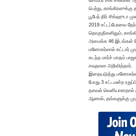
சோம்பீர் சிங் சங்வான்
பெற்று, காங்கிரஸுக்க
பூபேந் திர் சிங்ஹுடா
2019 சட்டப்பேரவை தேர
தொகுதிகளிலும், காங்க
அமைக்க 46 இடங்கள் த
மனோகர்லால் கட்டார் ம
கடந்த மார்ச் மாதம் ப
சவுதாலா அறிவித்தார்.
இதையடுத்து மனோகர்லால்
போது 3 சட்டமன்ற உறுப
தகவல் வெளியானதால் குழ
ஆனால், தங்களுக்கு மு