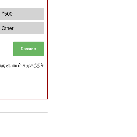
₹
500
Other
Donate
»
ு ரூபாயும் சமூகநீதிச்