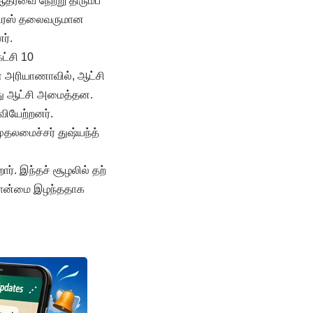
 ஆதரவை நேற்று திரும்ப
்கிரஸ் தலைவருமான
ர்.
ட்சி 10
்ள அரியாணாவில், ஆட்சி
து ஆட்சி அமைத்தன.
வியேற்றனர்.
தலமைச்சர் துஷ்யந்த்
ர். இந்தச் சூழலில் தற்
்பான்மை இழந்ததாக