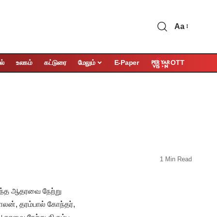
Aa
OTT
ல்
உலகம்
கட்டுரை
மேலும்
E-Paper
1 Min Read
 வந்த ஆதரவை நேற்று
லன், தரம்பால் கோந்தர்,