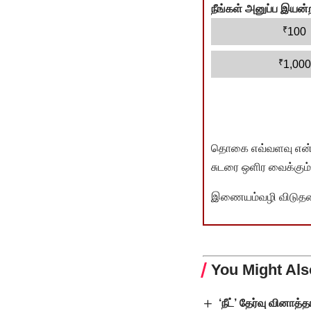
நீங்கள் அனுப்ப இய
₹
100
₹
1,000
தொகை எவ்வளவு என்பது 
சுடரை ஒளிர வைக்கும்.
இணையம்வழி விடுதலை 
You Might Als
‘நீட்’ தேர்வு வினாத்